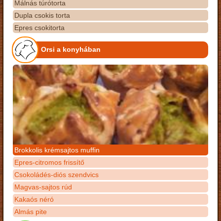
Málnás túrótorta
Dupla csokis torta
Epres csokitorta
Orsi a konyhában
Brokkolis krémsajtos muffin
Epres-citromos frissítő
Csokoládés-diós szendvics
Magvas-sajtos rúd
Kakaós néró
Almás pite