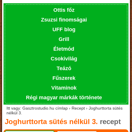
Ottis főz
Zsuzsi finomságai
UFF blog
Grill
Életmód
Csokivilág
Teázó
Fűszerek
Vitaminok
Régi magyar márkák története
Itt vagy: Gasztrostudio.hu címlap › Recept › Joghurttorta sütés
nélkül 3.
Joghurttorta sütés nélkül 3.
recept