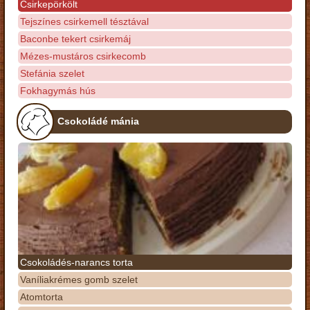
Csirkepörkölt
Tejszínes csirkemell tésztával
Baconbe tekert csirkemáj
Mézes-mustáros csirkecomb
Stefánia szelet
Fokhagymás hús
Csokoládé mánia
Csokoládés-narancs torta
Vaníliakrémes gomb szelet
Atomtorta