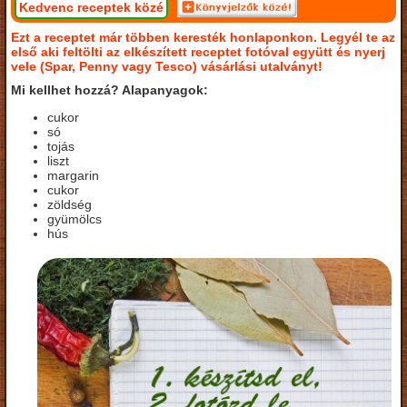
Kedvenc receptek közé
Ezt a receptet már többen keresték honlaponkon. Legyél te az
első aki feltölti az elkészített receptet fotóval együtt és nyerj
vele (Spar, Penny vagy Tesco) vásárlási utalványt!
Mi kellhet hozzá? Alapanyagok:
cukor
só
tojás
liszt
margarin
cukor
zöldség
gyümölcs
hús