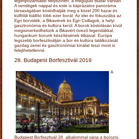
legimpozánsabb helyszínén, a megújuló Budai Várban.
A vendégek nappal és este is káprázatos panoráma
társaságában kóstolhatják meg a közel 200 hazai és
külföldi kiállító több ezer borát. Az idei év fókuszába az
Egri borvidék, a Bikavérek és Egri Csillagok, a helyi
gasztronómia és kultúra kerül. A borok kóstolásán kívül
megismerkedhetünk a Bikavért övező legendákkal,
hungarikum borunk készítésének titkaival. Európa
legszebb borfesztiválján a bor és kultúra találkozását
gazdag zenei és gasztronómiai kínálat teszi most is
felejthetetlenné.
28. Budapest Borfesztivál 2019
A
Budapest Borfesztivál 28. alkalommal várja a borozni,