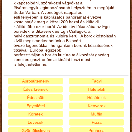
kikapcsolódni, szórakozni vágyókat a
főváros egyik legimpozánsabb helyszínén, a megújuló
Budai Várban. A vendégek nappal és
esti fényében is káprázatos panorámát élvezve
kóstolhatják meg a közel 200 hazai és külföldi
kiállító több ezer borát. Az idei év fókuszába az Egri
borvidék, a Bikavérek és Egri Csillagok, a
helyi gasztronómia és kultúra kerül. A borok kóstolásán
kívül megismerkedhetünk a Bikavért
övező legendákkal, hungarikum borunk készítésének
titkaival. Európa legszebb
borfesztiválján a bor és kultúra találkozását gazdag
zenei és gasztronómiai kínálat teszi most
is felejthetetlenné.
Aprósütemény
Fagyi
Édes krémek
Halételek
Édes süti
Húsételek
Egytálétel
Kenyerek
Köretek
Muffin
Levesek
Pizza
Gyümölcsleves
Pogácsa