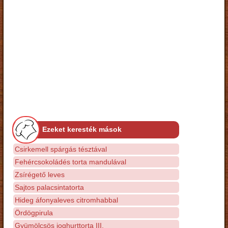
Ezeket keresték mások
Csirkemell spárgás tésztával
Fehércsokoládés torta mandulával
Zsírégető leves
Sajtos palacsintatorta
Hideg áfonyaleves citromhabbal
Ördögpirula
Gyümölcsös joghurttorta III.