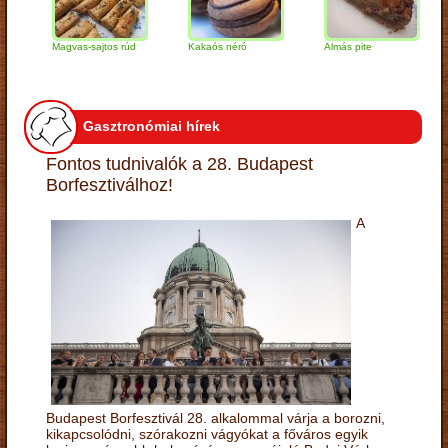
Magvas-sajtos rúd
Kakaós néró
Almás pite
Za
tú
Gasztronómiai hírek
Fontos tudnivalók a 28. Budapest
Borfesztiválhoz!
A
Budapest Borfesztivál 28. alkalommal várja a borozni,
kikapcsolódni, szórakozni vágyókat a főváros egyik