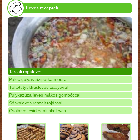
Leves receptek
Tarcali raguleves
Palóc gulyás Sziporka módra
Töltött tyúkhúsleves zsályával
Pulykazúza leves mákos gombóccal
Sóskaleves reszelt tojással
Csalános csirkegaluskaleves