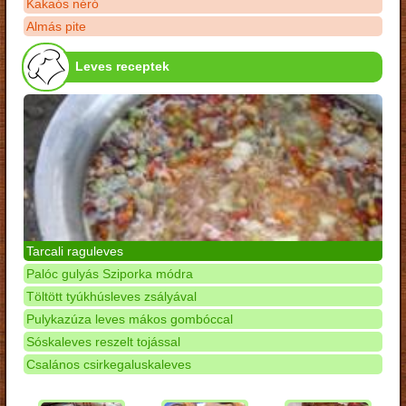
Kakaós néró
Almás pite
Leves receptek
Tarcali raguleves
Palóc gulyás Sziporka módra
Töltött tyúkhúsleves zsályával
Pulykazúza leves mákos gombóccal
Sóskaleves reszelt tojással
Csalános csirkegaluskaleves