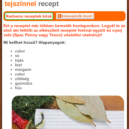
tejszínnel
recept
Kedvenc receptek közé
Ezt a receptet már többen keresték honlaponkon. Legyél te az
első aki feltölti az elkészített receptet fotóval együtt és nyerj
vele (Spar, Penny vagy Tesco) vásárlási utalványt!
Mi kellhet hozzá? Alapanyagok:
cukor
só
tojás
liszt
margarin
cukor
zöldség
gyümölcs
hús