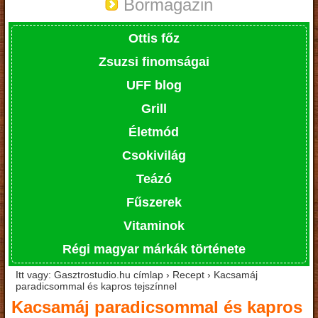
Bormagazin
Ottis főz
Zsuzsi finomságai
UFF blog
Grill
Életmód
Csokivilág
Teázó
Fűszerek
Vitaminok
Régi magyar márkák története
Itt vagy: Gasztrostudio.hu címlap › Recept › Kacsamáj
paradicsommal és kapros tejszínnel
Kacsamáj paradicsommal és kapros