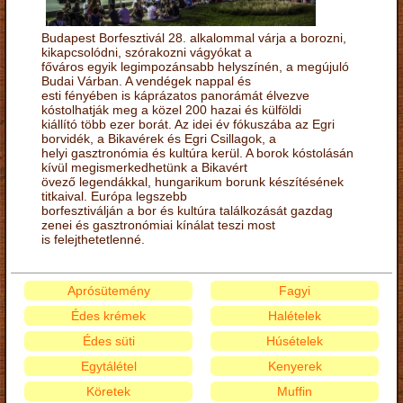
Budapest Borfesztivál 28. alkalommal várja a borozni,
kikapcsolódni, szórakozni vágyókat a
főváros egyik legimpozánsabb helyszínén, a megújuló
Budai Várban. A vendégek nappal és
esti fényében is káprázatos panorámát élvezve
kóstolhatják meg a közel 200 hazai és külföldi
kiállító több ezer borát. Az idei év fókuszába az Egri
borvidék, a Bikavérek és Egri Csillagok, a
helyi gasztronómia és kultúra kerül. A borok kóstolásán
kívül megismerkedhetünk a Bikavért
övező legendákkal, hungarikum borunk készítésének
titkaival. Európa legszebb
borfesztiválján a bor és kultúra találkozását gazdag
zenei és gasztronómiai kínálat teszi most
is felejthetetlenné.
Aprósütemény
Fagyi
Édes krémek
Halételek
Édes süti
Húsételek
Egytálétel
Kenyerek
Köretek
Muffin