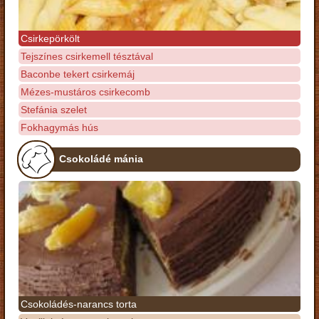
Csirkepörkölt
Tejszínes csirkemell tésztával
Baconbe tekert csirkemáj
Mézes-mustáros csirkecomb
Stefánia szelet
Fokhagymás hús
Csokoládé mánia
Csokoládés-narancs torta