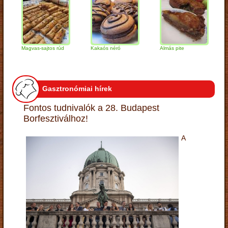
Magvas-sajtos rúd
Kakaós néró
Almás pite
Zabpe
túróg
Gasztronómiai hírek
Fontos tudnivalók a 28. Budapest
Borfesztiválhoz!
A