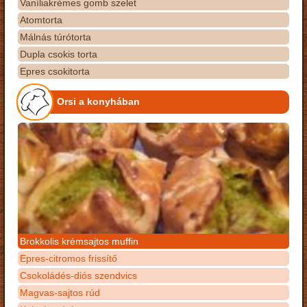
Vaníliakrémes gomb szelet
Atomtorta
Málnás túrótorta
Dupla csokis torta
Epres csokitorta
Orsi a konyhában
Brokkolis krémsajtos muffin
Epres-citromos frissítő
Csokoládés-diós szendvics
Magvas-sajtos rúd