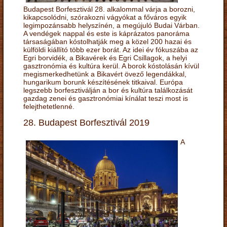
Budapest Borfesztivál 28. alkalommal várja a borozni,
kikapcsolódni, szórakozni vágyókat a főváros egyik
legimpozánsabb helyszínén, a megújuló Budai Várban.
A vendégek nappal és este is káprázatos panoráma
társaságában kóstolhatják meg a közel 200 hazai és
külföldi kiállító több ezer borát. Az idei év fókuszába az
Egri borvidék, a Bikavérek és Egri Csillagok, a helyi
gasztronómia és kultúra kerül. A borok kóstolásán kívül
megismerkedhetünk a Bikavért övező legendákkal,
hungarikum borunk készítésének titkaival. Európa
legszebb borfesztiválján a bor és kultúra találkozását
gazdag zenei és gasztronómiai kínálat teszi most is
felejthetetlenné.
28. Budapest Borfesztivál 2019
A