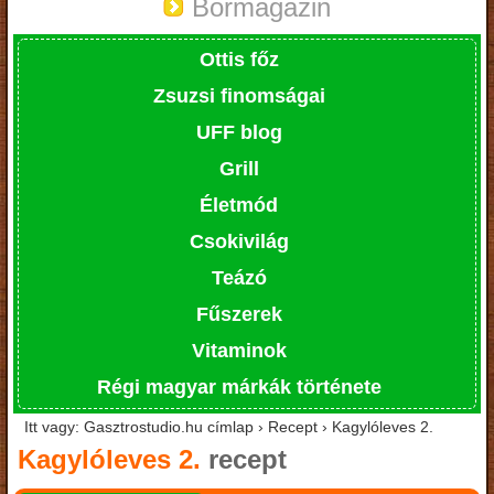
Bormagazin
Ottis főz
Zsuzsi finomságai
UFF blog
Grill
Életmód
Csokivilág
Teázó
Fűszerek
Vitaminok
Régi magyar márkák története
Itt vagy: Gasztrostudio.hu címlap › Recept › Kagylóleves 2.
Kagylóleves 2.
recept