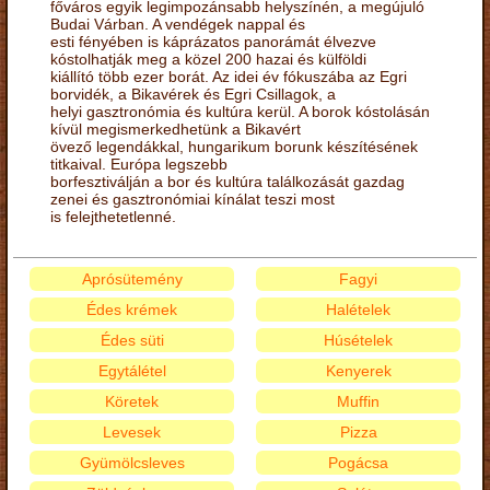
főváros egyik legimpozánsabb helyszínén, a megújuló
Budai Várban. A vendégek nappal és
esti fényében is káprázatos panorámát élvezve
kóstolhatják meg a közel 200 hazai és külföldi
kiállító több ezer borát. Az idei év fókuszába az Egri
borvidék, a Bikavérek és Egri Csillagok, a
helyi gasztronómia és kultúra kerül. A borok kóstolásán
kívül megismerkedhetünk a Bikavért
övező legendákkal, hungarikum borunk készítésének
titkaival. Európa legszebb
borfesztiválján a bor és kultúra találkozását gazdag
zenei és gasztronómiai kínálat teszi most
is felejthetetlenné.
Aprósütemény
Fagyi
Édes krémek
Halételek
Édes süti
Húsételek
Egytálétel
Kenyerek
Köretek
Muffin
Levesek
Pizza
Gyümölcsleves
Pogácsa