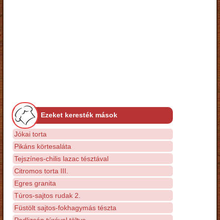
Ezeket keresték mások
Jókai torta
Pikáns körtesaláta
Tejszínes-chilis lazac tésztával
Citromos torta III.
Egres granita
Túros-sajtos rudak 2.
Füstölt sajtos-fokhagymás tészta
Padlizsán túróval töltve