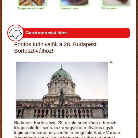
Magvas-sajtos rúd
Kakaós néró
Almás pite
Za
tú
Gasztronómiai hírek
Fontos tudnivalók a 28. Budapest
Borfesztiválhoz!
A
Budapest Borfesztivál 28. alkalommal várja a borozni,
kikapcsolódni, szórakozni vágyókat a főváros egyik
legimpozánsabb helyszínén, a megújuló Budai Várban.
A vendégek nappal és este is káprázatos panoráma