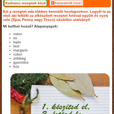
Kedvenc receptek közé
Ezt a receptet már többen keresték honlaponkon. Legyél te az
első aki feltölti az elkészített receptet fotóval együtt és nyerj
vele (Spar, Penny vagy Tesco) vásárlási utalványt!
Mi kellhet hozzá? Alapanyagok:
cukor
só
tojás
liszt
margarin
cukor
zöldség
gyümölcs
hús