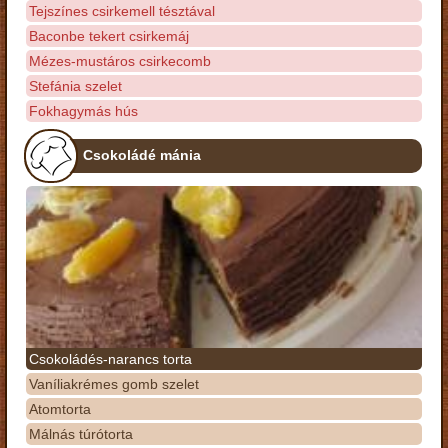
Tejszínes csirkemell tésztával
Baconbe tekert csirkemáj
Mézes-mustáros csirkecomb
Stefánia szelet
Fokhagymás hús
Csokoládé mánia
Csokoládés-narancs torta
Vaníliakrémes gomb szelet
Atomtorta
Málnás túrótorta