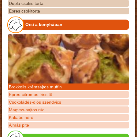
Dupla csokis torta
Epres csokitorta
Orsi a konyhában
Brokkolis krémsajtos muffin
Epres-citromos frissítő
Csokoládés-diós szendvics
Magvas-sajtos rúd
Kakaós néró
Almás pite