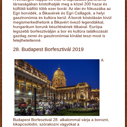
társaságában kóstolhatják meg a közel 200 hazai és
külföldi kiállító több ezer borát. Az idei év fókuszába az
Egri borvidék, a Bikavérek és Egri Csillagok, a helyi
gasztronómia és kultúra kerül. A borok kóstolásán kívül
megismerkedhetünk a Bikavért övező legendákkal,
hungarikum borunk készítésének titkaival. Európa
legszebb borfesztiválján a bor és kultúra találkozását
gazdag zenei és gasztronómiai kínálat teszi most is
felejthetetlenné.
28. Budapest Borfesztivál 2019
A
Budapest Borfesztivál 28. alkalommal várja a borozni,
kikapcsolódni, szórakozni vágyókat a