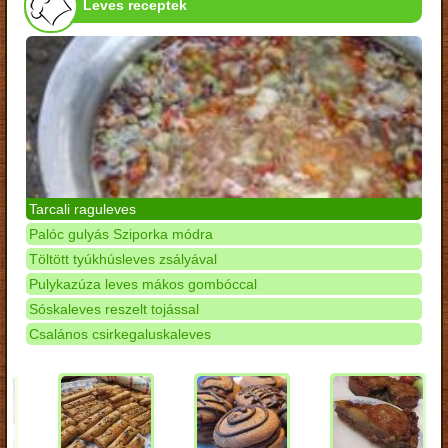
Leves receptek
Tarcali raguleves
Palóc gulyás Sziporka módra
Töltött tyúkhúsleves zsályával
Pulykazúza leves mákos gombóccal
Sóskaleves reszelt tojással
Csalános csirkegaluskaleves