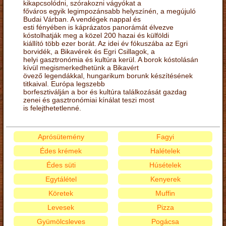
kikapcsolódni, szórakozni vágyókat a
főváros egyik legimpozánsabb helyszínén, a megújuló
Budai Várban. A vendégek nappal és
esti fényében is káprázatos panorámát élvezve
kóstolhatják meg a közel 200 hazai és külföldi
kiállító több ezer borát. Az idei év fókuszába az Egri
borvidék, a Bikavérek és Egri Csillagok, a
helyi gasztronómia és kultúra kerül. A borok kóstolásán
kívül megismerkedhetünk a Bikavért
övező legendákkal, hungarikum borunk készítésének
titkaival. Európa legszebb
borfesztiválján a bor és kultúra találkozását gazdag
zenei és gasztronómiai kínálat teszi most
is felejthetetlenné.
Aprósütemény
Fagyi
Édes krémek
Halételek
Édes süti
Húsételek
Egytálétel
Kenyerek
Köretek
Muffin
Levesek
Pizza
Gyümölcsleves
Pogácsa