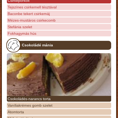
Csirkepörkölt
Tejszínes csirkemell tésztával
Baconbe tekert csirkemáj
Mézes-mustáros csirkecomb
Stefánia szelet
Fokhagymás hús
Csokoládé mánia
Csokoládés-narancs torta
Vaníliakrémes gomb szelet
Atomtorta