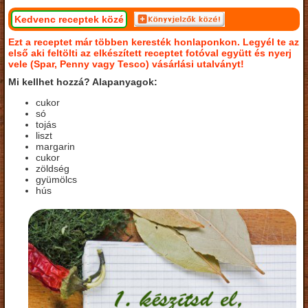
Kedvenc receptek közé
Ezt a receptet már többen keresték honlaponkon. Legyél te az
első aki feltölti az elkészített receptet fotóval együtt és nyerj
vele (Spar, Penny vagy Tesco) vásárlási utalványt!
Mi kellhet hozzá? Alapanyagok:
cukor
só
tojás
liszt
margarin
cukor
zöldség
gyümölcs
hús