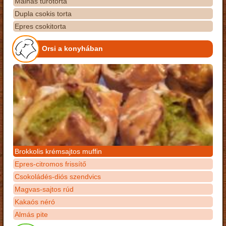
Málnás túrótorta
Dupla csokis torta
Epres csokitorta
Orsi a konyhában
Brokkolis krémsajtos muffin
Epres-citromos frissítő
Csokoládés-diós szendvics
Magvas-sajtos rúd
Kakaós néró
Almás pite