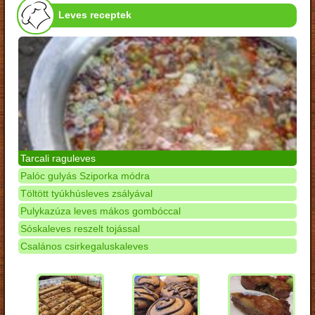
Leves receptek
Tarcali raguleves
Palóc gulyás Sziporka módra
Töltött tyúkhúsleves zsályával
Pulykazúza leves mákos gombóccal
Sóskaleves reszelt tojással
Csalános csirkegaluskaleves