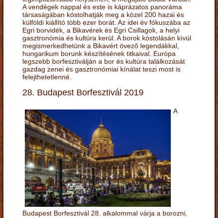
A vendégek nappal és este is káprázatos panoráma
társaságában kóstolhatják meg a közel 200 hazai és
külföldi kiállító több ezer borát. Az idei év fókuszába az
Egri borvidék, a Bikavérek és Egri Csillagok, a helyi
gasztronómia és kultúra kerül. A borok kóstolásán kívül
megismerkedhetünk a Bikavért övező legendákkal,
hungarikum borunk készítésének titkaival. Európa
legszebb borfesztiválján a bor és kultúra találkozását
gazdag zenei és gasztronómiai kínálat teszi most is
felejthetetlenné.
28. Budapest Borfesztivál 2019
A
Budapest Borfesztivál 28. alkalommal várja a borozni,