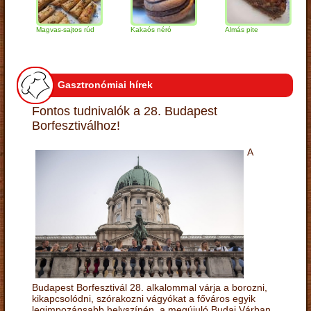
Magvas-sajtos rúd
Kakaós néró
Almás pite
Zab
túr
Gasztronómiai hírek
Fontos tudnivalók a 28. Budapest
Borfesztiválhoz!
A
Budapest Borfesztivál 28. alkalommal várja a borozni,
kikapcsolódni, szórakozni vágyókat a főváros egyik
legimpozánsabb helyszínén, a megújuló Budai Várban.