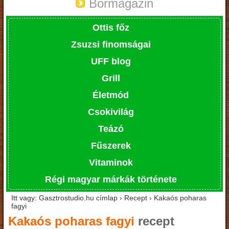
Bormagazin
Ottis főz
Zsuzsi finomságai
UFF blog
Grill
Életmód
Csokivilág
Teázó
Fűszerek
Vitaminok
Régi magyar márkák története
Itt vagy: Gasztrostudio.hu címlap › Recept › Kakaós poharas
fagyi
Kakaós poharas fagyi
recept