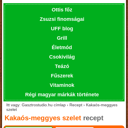
Ottis főz
Zsuzsi finomságai
UFF blog
Grill
Életmód
Csokivilág
Teázó
Fűszerek
Vitaminok
Régi magyar márkák története
Itt vagy: Gasztrostudio.hu címlap › Recept › Kakaós-meggyes
szelet
Kakaós-meggyes szelet
recept