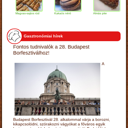
Magvas-sajtos rúd
Kakaós néró
Almás pite
Za
tú
Gasztronómiai hírek
Fontos tudnivalók a 28. Budapest
Borfesztiválhoz!
A
Budapest Borfesztivál 28. alkalommal várja a borozni,
kikapcsolódni, szórakozni vágyókat a főváros egyik