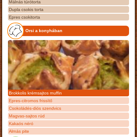
Málnás túrótorta
Dupla csokis torta
Epres csokitorta
Orsi a konyhában
Brokkolis krémsajtos muffin
Epres-citromos frissítő
Csokoládés-diós szendvics
Magvas-sajtos rúd
Kakaós néró
Almás pite