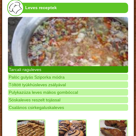
Leves receptek
Tarcali raguleves
Palóc gulyás Sziporka módra
Töltött tyúkhúsleves zsályával
Pulykazúza leves mákos gombóccal
Sóskaleves reszelt tojással
Csalános csirkegaluskaleves