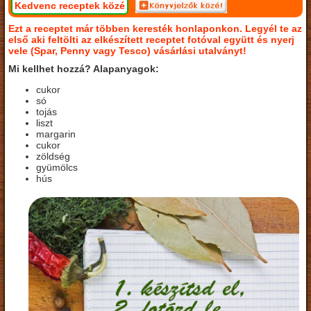
Kedvenc receptek közé
Ezt a receptet már többen keresték honlaponkon. Legyél te az
első aki feltölti az elkészített receptet fotóval együtt és nyerj
vele (Spar, Penny vagy Tesco) vásárlási utalványt!
Mi kellhet hozzá? Alapanyagok:
cukor
só
tojás
liszt
margarin
cukor
zöldség
gyümölcs
hús