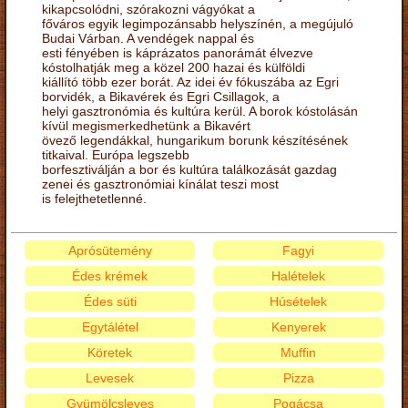
kikapcsolódni, szórakozni vágyókat a
főváros egyik legimpozánsabb helyszínén, a megújuló
Budai Várban. A vendégek nappal és
esti fényében is káprázatos panorámát élvezve
kóstolhatják meg a közel 200 hazai és külföldi
kiállító több ezer borát. Az idei év fókuszába az Egri
borvidék, a Bikavérek és Egri Csillagok, a
helyi gasztronómia és kultúra kerül. A borok kóstolásán
kívül megismerkedhetünk a Bikavért
övező legendákkal, hungarikum borunk készítésének
titkaival. Európa legszebb
borfesztiválján a bor és kultúra találkozását gazdag
zenei és gasztronómiai kínálat teszi most
is felejthetetlenné.
Aprósütemény
Fagyi
Édes krémek
Halételek
Édes süti
Húsételek
Egytálétel
Kenyerek
Köretek
Muffin
Levesek
Pizza
Gyümölcsleves
Pogácsa