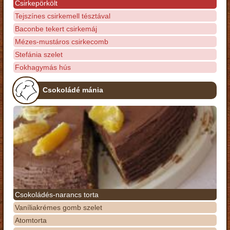
Csirkepörkölt
Tejszínes csirkemell tésztával
Baconbe tekert csirkemáj
Mézes-mustáros csirkecomb
Stefánia szelet
Fokhagymás hús
Csokoládé mánia
Csokoládés-narancs torta
Vaníliakrémes gomb szelet
Atomtorta