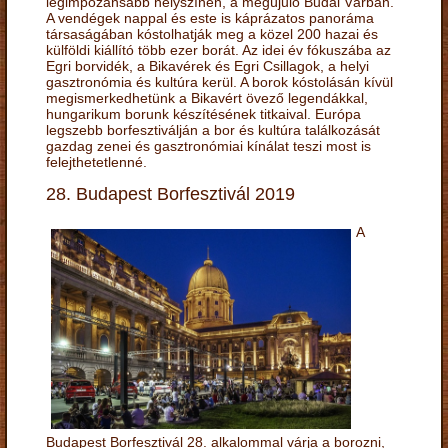
legimpozánsabb helyszínén, a megújuló Budai Várban.
A vendégek nappal és este is káprázatos panoráma
társaságában kóstolhatják meg a közel 200 hazai és
külföldi kiállító több ezer borát. Az idei év fókuszába az
Egri borvidék, a Bikavérek és Egri Csillagok, a helyi
gasztronómia és kultúra kerül. A borok kóstolásán kívül
megismerkedhetünk a Bikavért övező legendákkal,
hungarikum borunk készítésének titkaival. Európa
legszebb borfesztiválján a bor és kultúra találkozását
gazdag zenei és gasztronómiai kínálat teszi most is
felejthetetlenné.
28. Budapest Borfesztivál 2019
A
Budapest Borfesztivál 28. alkalommal várja a borozni,