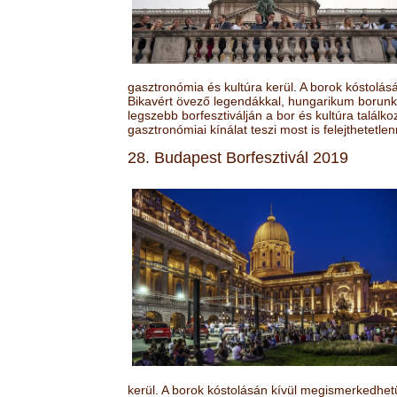
gasztronómia és kultúra kerül. A borok kóstolá
Bikavért övező legendákkal, hungarikum borunk 
legszebb borfesztiválján a bor és kultúra találk
gasztronómiai kínálat teszi most is felejthetetlen
28. Budapest Borfesztivál 2019
kerül. A borok kóstolásán kívül megismerkedhet