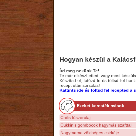
Hogyan készül a Kalácsfe
Írd meg nekünk Te!
Te már elkészítetted, vagy most készülsz
Készítsd el, fotózd le és töltsd fel ho
recept után sorsolás!
Kattints ide és töltsd fel recepted 
Ezeket keresték mások
Chilis fűszerolaj
Cukkinis gombócok hagymás szafttal
Nagymama zöldséges csirkéje