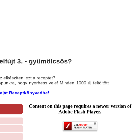
lfújt 3. - gyümölcsös?
 elkészíteni ezt a receptet?
nlapunkra, hogy nyerhess vele! Minden 1000 új feltöltött
a saját Receptkönyvedbe!
Content on this page requires a newer version of
Adobe Flash Player.