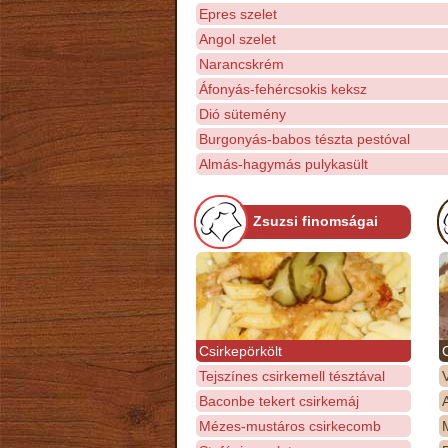
Epres szelet
Angol szelet
Narancskrém
Áfonyás-fehércsokis keksz
Dió sütemény
Burgonyás-babos tészta pestóval
Almás-hagymás pulykasült
Zsuzsi finomságai
Csirkepörkölt
Tejszínes csirkemell tésztával
Baconbe tekert csirkemáj
Mézes-mustáros csirkecomb
M