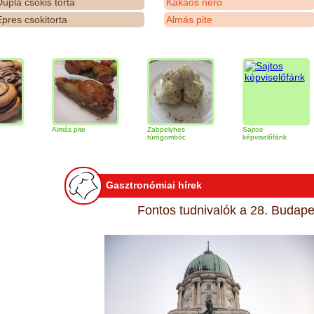
upla csokis torta
Kakaós néró
pres csokitorta
Almás pite
Almás pite
Zabpelyhes
Sajtos
Ti
túrógombóc
képviselőfánk
Gasztronómiai hírek
Fontos tudnivalók a 28. Budapes