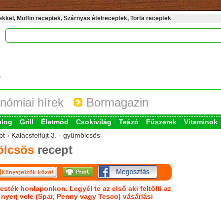
kel, Muffin receptek, Szárnyas ételreceptek, Torta receptek
nómiai hírek
Bormagazin
blog
Grill
Életmód
Csokivilág
Teázó
Fűszerek
Vitaminok
t › Kalácsfelfújt 3. - gyümölcsös
mölcsös
recept
esték honlaponkon. Legyél te az első aki feltölti az
s nyerj vele (Spar, Penny vagy Tesco) vásárlási