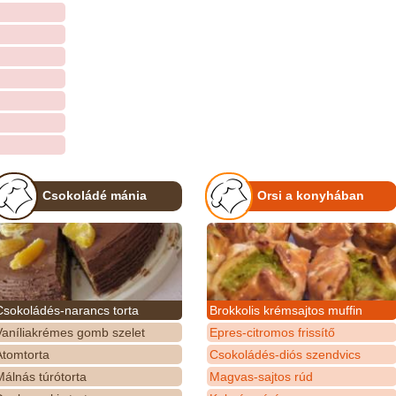
Csokoládé mánia
Orsi a konyhában
Csokoládés-narancs torta
Brokkolis krémsajtos muffin
Vaníliakrémes gomb szelet
Epres-citromos frissítő
Atomtorta
Csokoládés-diós szendvics
álnás túrótorta
Magvas-sajtos rúd