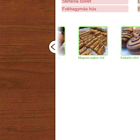
Stefánia szelet
D
Fokhagymás hús
E
Csokoládés-diós
Magvas-sajtos rúd
Kakaós néró
szendvics