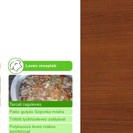
Leves receptek
Tarcali raguleves
Palóc gulyás Sziporka módra
Töltött tyúkhúsleves zsályával
Pulykazúza leves mákos
gombóccal