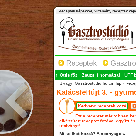
Receptek képekkel, Sütemény receptek képek
Receptek
Gasztro
Ottis főz
Zsuzsi finomságai
UFF 
Itt vagy: Gasztrostudio.hu címlap › Recep
Kalácsfelfújt 3. - gyü
Kedvenc receptek közé
Ezt a receptet már többen ker
elkészített receptet fotóval együtt é
utalványt!
Mi kellhet hozzá? Alapanyagok: