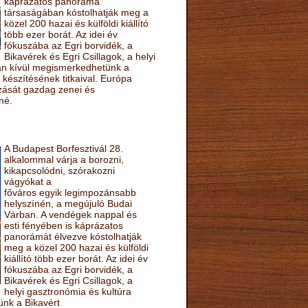
káprázatos panoráma
társaságában kóstolhatják meg a
közel 200 hazai és külföldi kiállító
több ezer borát. Az idei év
fókuszába az Egri borvidék, a
Bikavérek és Egri Csillagok, a helyi
sán kívül megismerkedhetünk a
készítésének titkaival. Európa
ozását gazdag zenei és
né.
A Budapest Borfesztivál 28.
alkalommal várja a borozni,
kikapcsolódni, szórakozni
vágyókat a
főváros egyik legimpozánsabb
helyszínén, a megújuló Budai
Várban. A vendégek nappal és
esti fényében is káprázatos
panorámát élvezve kóstolhatják
meg a közel 200 hazai és külföldi
kiállító több ezer borát. Az idei év
fókuszába az Egri borvidék, a
Bikavérek és Egri Csillagok, a
helyi gasztronómia és kultúra
ünk a Bikavért