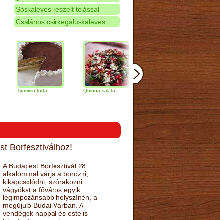
Sóskaleves reszelt tojással
Csalános csirkegaluskaleves
ramisu torta
Quinoa saláta
Mandulás kifli
Csokoládés
narancs tor
t Borfesztiválhoz!
A Budapest Borfesztivál 28.
alkalommal várja a borozni,
kikapcsolódni, szórakozni
vágyókat a főváros egyik
legimpozánsabb helyszínén, a
megújuló Budai Várban. A
vendégek nappal és este is