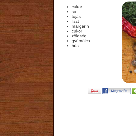
cukor
só
tojás
liszt
margarin
cukor
zöldség
gyümölcs
hús