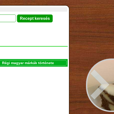
Régi magyar márkák története