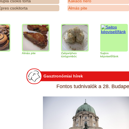
upla csokis torta
Kakaós néró
pres csokitorta
Almás pite
Almás pite
Zabpelyhes
Sajtos
Ti
túrógombóc
képviselőfánk
Gasztronómiai hírek
Fontos tudnivalók a 28. Budapes