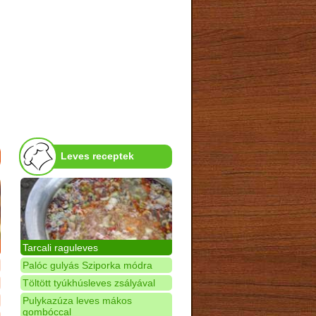
Leves receptek
Tarcali raguleves
Palóc gulyás Sziporka módra
Töltött tyúkhúsleves zsályával
Pulykazúza leves mákos
gombóccal