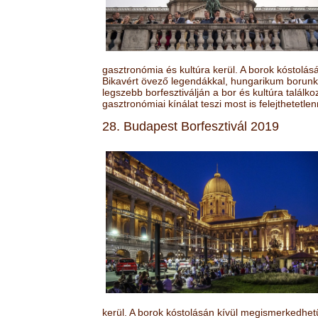
gasztronómia és kultúra kerül. A borok kóstolá
Bikavért övező legendákkal, hungarikum borunk 
legszebb borfesztiválján a bor és kultúra találk
gasztronómiai kínálat teszi most is felejthetetlen
28. Budapest Borfesztivál 2019
kerül. A borok kóstolásán kívül megismerkedhet