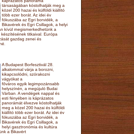
káprázatos panoráma
társaságában kóstolhatják meg a
közel 200 hazai és külföldi kiállító
több ezer borát. Az idei év
fókuszába az Egri borvidék, a
Bikavérek és Egri Csillagok, a helyi
sán kívül megismerkedhetünk a
készítésének titkaival. Európa
ozását gazdag zenei és
né.
A Budapest Borfesztivál 28.
alkalommal várja a borozni,
kikapcsolódni, szórakozni
vágyókat a
főváros egyik legimpozánsabb
helyszínén, a megújuló Budai
Várban. A vendégek nappal és
esti fényében is káprázatos
panorámát élvezve kóstolhatják
meg a közel 200 hazai és külföldi
kiállító több ezer borát. Az idei év
fókuszába az Egri borvidék, a
Bikavérek és Egri Csillagok, a
helyi gasztronómia és kultúra
ünk a Bikavért