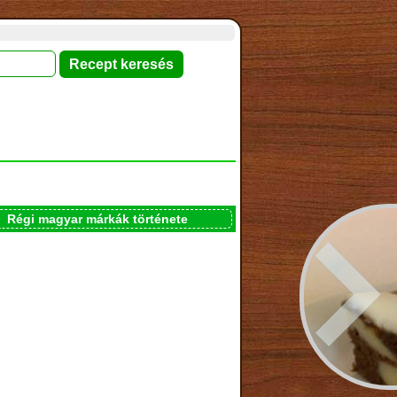
Régi magyar márkák története