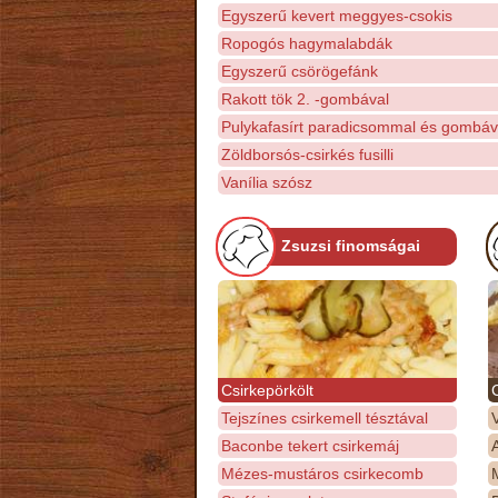
Egyszerű kevert meggyes-csokis
Ropogós hagymalabdák
Egyszerű csörögefánk
Rakott tök 2. -gombával
Pulykafasírt paradicsommal és gombáv
Zöldborsós-csirkés fusilli
Vanília szósz
Zsuzsi finomságai
Csirkepörkölt
Tejszínes csirkemell tésztával
Baconbe tekert csirkemáj
Mézes-mustáros csirkecomb
M