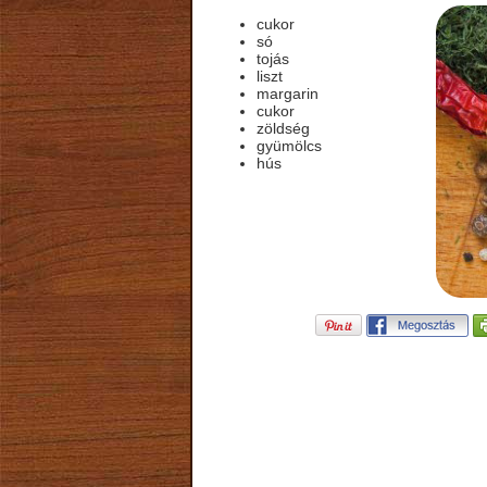
cukor
só
tojás
liszt
margarin
cukor
zöldség
gyümölcs
hús