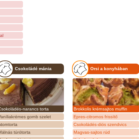
al
Csokoládé mánia
Orsi a konyhában
Csokoládés-narancs torta
Brokkolis krémsajtos muffin
Vaníliakrémes gomb szelet
Epres-citromos frissítő
Atomtorta
Csokoládés-diós szendvics
álnás túrótorta
Magvas-sajtos rúd