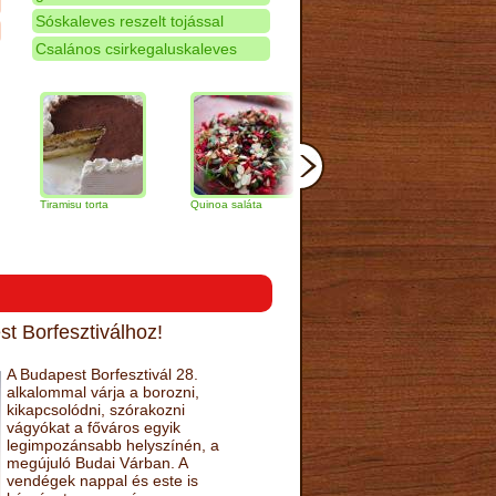
Sóskaleves reszelt tojással
Csalános csirkegaluskaleves
ramisu torta
Quinoa saláta
Mandulás kifli
Csokoládé
narancs to
t Borfesztiválhoz!
A Budapest Borfesztivál 28.
alkalommal várja a borozni,
kikapcsolódni, szórakozni
vágyókat a főváros egyik
legimpozánsabb helyszínén, a
megújuló Budai Várban. A
vendégek nappal és este is