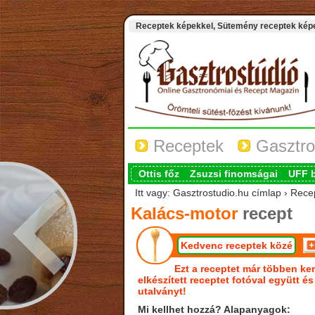
Receptek képekkel, Sütemény receptek képek
Receptek
Gasztro
Ottis főz
Zsuzsi finomságai
UFF 
Itt vagy: Gasztrostudio.hu címlap › Rece
Kalács-motor
recept
Kedvenc receptek közé
Ezt a receptet már többen ker
elkészített receptet fotóval együtt é
utalványt!
Mi kellhet hozzá? Alapanyagok: