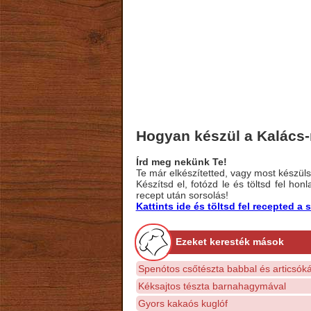
Hogyan készül a Kalács
Írd meg nekünk Te!
Te már elkészítetted, vagy most készülsz
Készítsd el, fotózd le és töltsd fel ho
recept után sorsolás!
Kattints ide és töltsd fel recepted 
Ezeket keresték mások
Spenótos csőtészta babbal és articsóká
Kéksajtos tészta barnahagymával
Gyors kakaós kuglóf