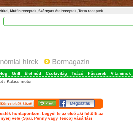
kel, Muffin receptek, Szárnyas ételreceptek, Torta receptek
nómiai hírek
Bormagazin
blog
Grill
Életmód
Csokivilág
Teázó
Fűszerek
Vitaminok
pt › Kalács-motor
esték honlaponkon. Legyél te az első aki feltölti az
s nyerj vele (Spar, Penny vagy Tesco) vásárlási