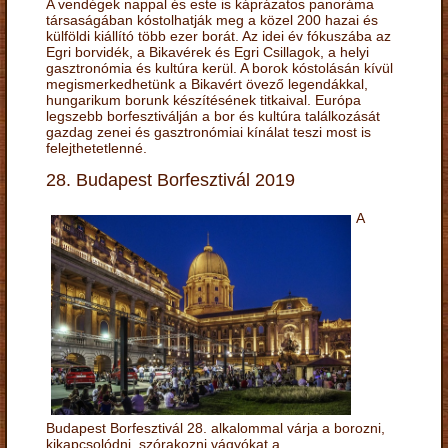
A vendégek nappal és este is káprázatos panoráma
társaságában kóstolhatják meg a közel 200 hazai és
külföldi kiállító több ezer borát. Az idei év fókuszába az
Egri borvidék, a Bikavérek és Egri Csillagok, a helyi
gasztronómia és kultúra kerül. A borok kóstolásán kívül
megismerkedhetünk a Bikavért övező legendákkal,
hungarikum borunk készítésének titkaival. Európa
legszebb borfesztiválján a bor és kultúra találkozását
gazdag zenei és gasztronómiai kínálat teszi most is
felejthetetlenné.
28. Budapest Borfesztivál 2019
A
Budapest Borfesztivál 28. alkalommal várja a borozni,
kikapcsolódni, szórakozni vágyókat a