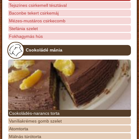
Tejszínes csirkemell tésztával
Baconbe tekert csirkemáj
Mézes-mustáros csirkecomb
Stefánia szelet
Fokhagymás hús
Csokoládé mánia
Csokoládés-narancs torta
Vaníliakrémes gomb szelet
Atomtorta
Málnás túrótorta