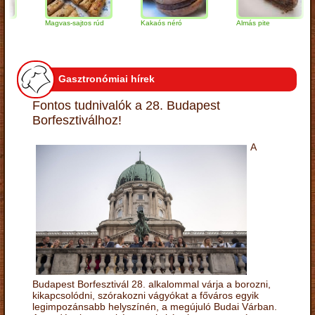
Magvas-sajtos rúd
Kakaós néró
Almás pite
Gasztronómiai hírek
Fontos tudnivalók a 28. Budapest
Borfesztiválhoz!
A
Budapest Borfesztivál 28. alkalommal várja a borozni,
kikapcsolódni, szórakozni vágyókat a főváros egyik
legimpozánsabb helyszínén, a megújuló Budai Várban.