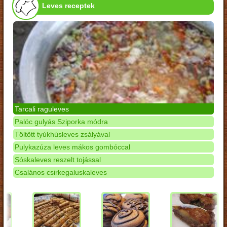
Leves receptek
Tarcali raguleves
Palóc gulyás Sziporka módra
Töltött tyúkhúsleves zsályával
Pulykazúza leves mákos gombóccal
Sóskaleves reszelt tojással
Csalános csirkegaluskaleves