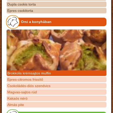
Dupla csokis torta
Epres csokitorta
Orsi a konyhában
Brokkolis krémsajtos muffin
Epres-citromos frissítő
Csokoládés-diós szendvics
Magvas-sajtos rúd
Kakaós néró
Almás pite