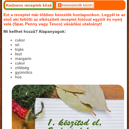
Kedvenc receptek közé
Ezt a receptet már többen keresték honlaponkon. Legyél te az
első aki feltölti az elkészített receptet fotóval együtt és nyerj
vele (Spar, Penny vagy Tesco) vásárlási utalványt!
Mi kellhet hozzá? Alapanyagok:
cukor
só
tojás
liszt
margarin
cukor
zöldség
gyümölcs
hús