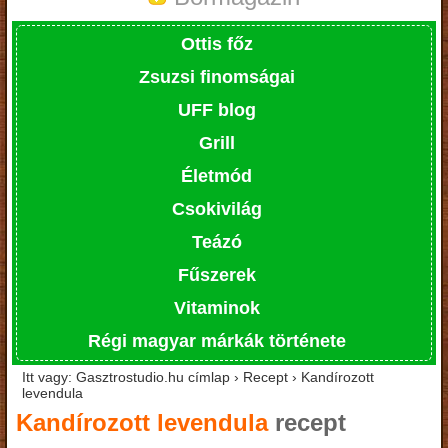
Ottis főz
Zsuzsi finomságai
UFF blog
Grill
Életmód
Csokivilág
Teázó
Fűszerek
Vitaminok
Régi magyar márkák története
Itt vagy: Gasztrostudio.hu címlap › Recept › Kandírozott
levendula
Kandírozott levendula
recept