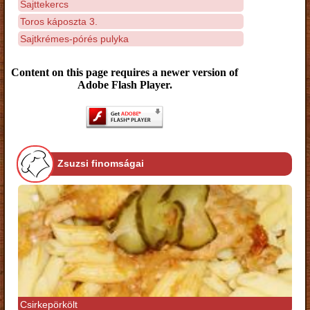
Sajttekercs
Toros káposzta 3.
Sajtkrémes-pórés pulyka
Content on this page requires a newer version of
Adobe Flash Player.
Zsuzsi finomságai
Csirkepörkölt