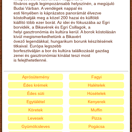
főváros egyik legimpozánsabb helyszínén, a megújuló
Budai Várban. A vendégek nappal és
esti fényében is káprázatos panorámát élvezve
kóstolhatják meg a közel 200 hazai és külföldi
kiállító több ezer borát. Az idei év fókuszába az Egri
borvidék, a Bikavérek és Egri Csillagok, a
helyi gasztronómia és kultúra kerül. A borok kóstolásán
kívül megismerkedhetünk a Bikavért
övező legendákkal, hungarikum borunk készítésének
titkaival. Európa legszebb
borfesztiválján a bor és kultúra találkozását gazdag
zenei és gasztronómiai kínálat teszi most
is felejthetetlenné.
Aprósütemény
Fagyi
Édes krémek
Halételek
Édes süti
Húsételek
Egytálétel
Kenyerek
Köretek
Muffin
Levesek
Pizza
Gyümölcsleves
Pogácsa