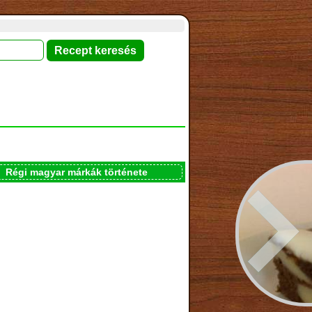
Régi magyar márkák története