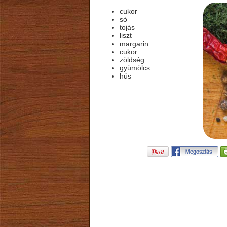
cukor
só
tojás
liszt
margarin
cukor
zöldség
gyümölcs
hús