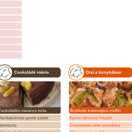
Csokoládé mánia
Orsi a konyhában
Csokoládés-narancs torta
Brokkolis krémsajtos muffin
Vaníliakrémes gomb szelet
Epres-citromos frissítő
Atomtorta
Csokoládés-diós szendvics