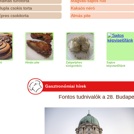
álnás túrótorta
Magvas-sajtos rúd
upla csokis torta
Kakaós néró
pres csokitorta
Almás pite
Almás pite
Zabpelyhes
Sajtos
túrógombóc
képviselőfánk
Gasztronómiai hírek
Fontos tudnivalók a 28. Budapes