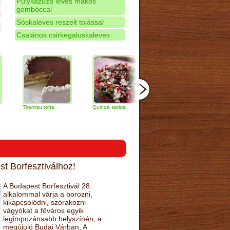
Pulykazúza leves mákos
gombóccal
Sóskaleves reszelt tojással
Csalános csirkegaluskaleves
Tiramisu torta
Quinoa saláta
Mandulás kifli
Csokolád
narancs t
t Borfesztiválhoz!
A Budapest Borfesztivál 28.
alkalommal várja a borozni,
kikapcsolódni, szórakozni
vágyókat a főváros egyik
legimpozánsabb helyszínén, a
megújuló Budai Várban. A