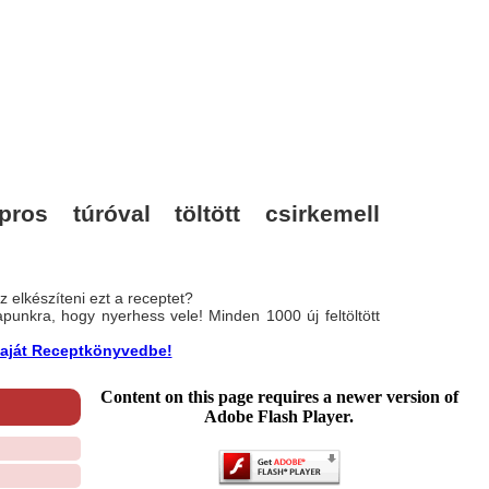
os túróval töltött csirkemell
 elkészíteni ezt a receptet?
nlapunkra, hogy nyerhess vele! Minden 1000 új feltöltött
a saját Receptkönyvedbe!
Content on this page requires a newer version of
Adobe Flash Player.