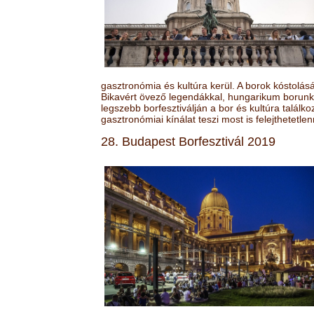
gasztronómia és kultúra kerül. A borok kóstolá
Bikavért övező legendákkal, hungarikum borunk 
legszebb borfesztiválján a bor és kultúra találk
gasztronómiai kínálat teszi most is felejthetetlen
28. Budapest Borfesztivál 2019