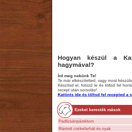
Hogyan készül a Kapr
hagymával?
Írd meg nekünk Te!
Te már elkészítetted, vagy most készülsz
Készítsd el, fotózd le és töltsd fel ho
recept után sorsolás!
Kattints ide és töltsd fel recepted 
Ezeket keresték mások
Padlizsánpástétom
Rántott csirkefarhát és nyak