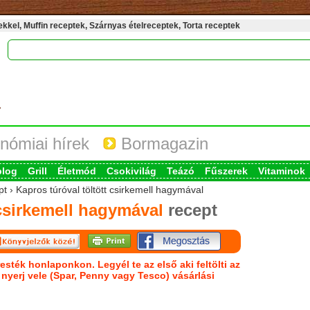
kel, Muffin receptek, Szárnyas ételreceptek, Torta receptek
nómiai hírek
Bormagazin
blog
Grill
Életmód
Csokivilág
Teázó
Fűszerek
Vitaminok
t › Kapros túróval töltött csirkemell hagymával
 csirkemell hagymával
recept
esték honlaponkon. Legyél te az első aki feltölti az
s nyerj vele (Spar, Penny vagy Tesco) vásárlási