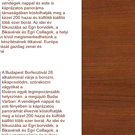
vendégek nappal és este is
káprázatos panoráma
társaságában kóstolhatják meg a
közel 200 hazai és külföldi kiállító
több ezer borát. Az idei év
fókuszába az Egri borvidék, a
Bikavérek és Egri Csillagok, a helyi
sán kívül megismerkedhetünk a
készítésének titkaival. Európa
ozását gazdag zenei és
né.
A Budapest Borfesztivál 28.
alkalommal várja a borozni,
kikapcsolódni, szórakozni
vágyókat a
főváros egyik legimpozánsabb
helyszínén, a megújuló Budai
Várban. A vendégek nappal és
esti fényében is káprázatos
panorámát élvezve kóstolhatják
meg a közel 200 hazai és külföldi
kiállító több ezer borát. Az idei év
fókuszába az Egri borvidék, a
Bikavérek és Egri Csillagok, a
helyi gasztronómia és kultúra