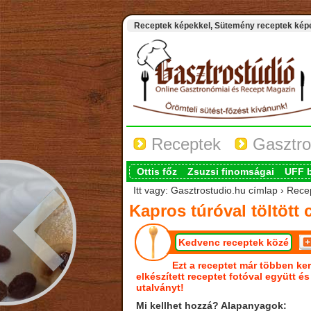
Receptek képekkel, Sütemény receptek képek
Receptek
Gasztro
Ottis főz
Zsuzsi finomságai
UFF 
Itt vagy: Gasztrostudio.hu címlap › Recep
Kapros túróval töltött
Kedvenc receptek közé
Ezt a receptet már többen ker
elkészített receptet fotóval együtt é
utalványt!
Mi kellhet hozzá? Alapanyagok: