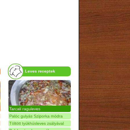
Leves receptek
Tarcali raguleves
Palóc gulyás Sziporka módra
Töltött tyúkhúsleves zsályával