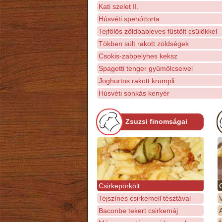
Kati szelet II.
Húsvéti spenóttorta
Tejfölös zöldbableves füstölt csülökkel
Tökben sült rakott zöldségek
Csokis-zabpelyhes keksz
Spagetti tenger gyümölcseivel
Joghurtos rakott krumpli
Húsvéti sonkás kenyér
Zsuzsi finomságai
Csirkepörkölt
Tejszínes csirkemell tésztával
Baconbe tekert csirkemáj