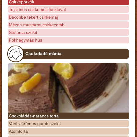
Csirkepörkölt
Tejszínes csirkemell tésztával
Baconbe tekert csirkemáj
Mézes-mustáros csirkecomb
Stefánia szelet
Fokhagymás hús
Csokoládé mánia
Csokoládés-narancs torta
Vaníliakrémes gomb szelet
Atomtorta