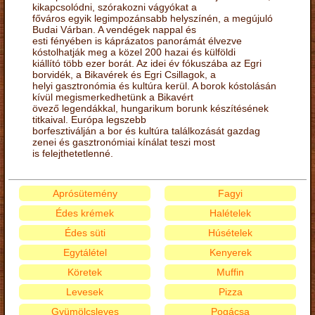
kikapcsolódni, szórakozni vágyókat a
főváros egyik legimpozánsabb helyszínén, a megújuló
Budai Várban. A vendégek nappal és
esti fényében is káprázatos panorámát élvezve
kóstolhatják meg a közel 200 hazai és külföldi
kiállító több ezer borát. Az idei év fókuszába az Egri
borvidék, a Bikavérek és Egri Csillagok, a
helyi gasztronómia és kultúra kerül. A borok kóstolásán
kívül megismerkedhetünk a Bikavért
övező legendákkal, hungarikum borunk készítésének
titkaival. Európa legszebb
borfesztiválján a bor és kultúra találkozását gazdag
zenei és gasztronómiai kínálat teszi most
is felejthetetlenné.
Aprósütemény
Fagyi
Édes krémek
Halételek
Édes süti
Húsételek
Egytálétel
Kenyerek
Köretek
Muffin
Levesek
Pizza
Gyümölcsleves
Pogácsa