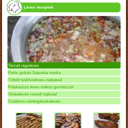
Leves receptek
Tarcali raguleves
Palóc gulyás Sziporka módra
Töltött tyúkhúsleves zsályával
Pulykazúza leves mákos gombóccal
Sóskaleves reszelt tojással
Csalános csirkegaluskaleves