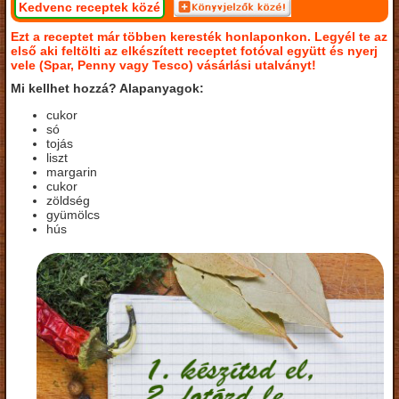
Kedvenc receptek közé
Ezt a receptet már többen keresték honlaponkon. Legyél te az
első aki feltölti az elkészített receptet fotóval együtt és nyerj
vele (Spar, Penny vagy Tesco) vásárlási utalványt!
Mi kellhet hozzá? Alapanyagok:
cukor
só
tojás
liszt
margarin
cukor
zöldség
gyümölcs
hús