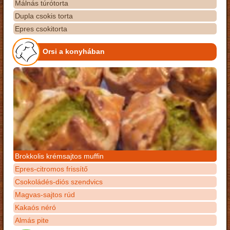
Málnás túrótorta
Dupla csokis torta
Epres csokitorta
Orsi a konyhában
Brokkolis krémsajtos muffin
Epres-citromos frissítő
Csokoládés-diós szendvics
Magvas-sajtos rúd
Kakaós néró
Almás pite