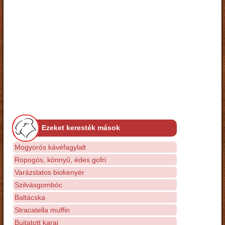
Ezeket keresték mások
Mogyorós kávéfagylalt
Ropogós, könnyű, édes gofri
Varázslatos biokenyér
Szilvásgombóc
Baltácska
Stracatella muffin
Bujtatott karaj