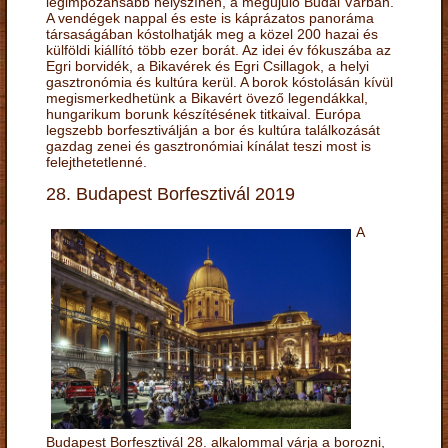
legimpozánsabb helyszínén, a megújuló Budai Várban.
A vendégek nappal és este is káprázatos panoráma
társaságában kóstolhatják meg a közel 200 hazai és
külföldi kiállító több ezer borát. Az idei év fókuszába az
Egri borvidék, a Bikavérek és Egri Csillagok, a helyi
gasztronómia és kultúra kerül. A borok kóstolásán kívül
megismerkedhetünk a Bikavért övező legendákkal,
hungarikum borunk készítésének titkaival. Európa
legszebb borfesztiválján a bor és kultúra találkozását
gazdag zenei és gasztronómiai kínálat teszi most is
felejthetetlenné.
28. Budapest Borfesztivál 2019
A
Budapest Borfesztivál 28. alkalommal várja a borozni,