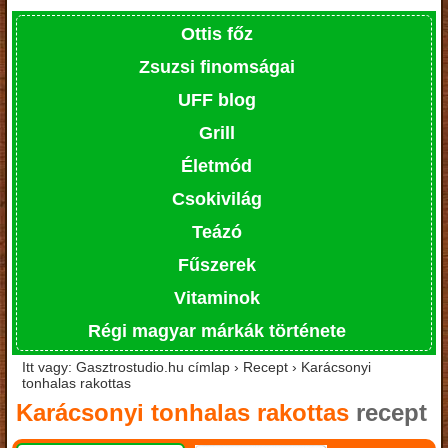
Ottis főz
Zsuzsi finomságai
UFF blog
Grill
Életmód
Csokivilág
Teázó
Fűszerek
Vitaminok
Régi magyar márkák története
Itt vagy: Gasztrostudio.hu címlap › Recept › Karácsonyi
tonhalas rakottas
Karácsonyi tonhalas rakottas
recept