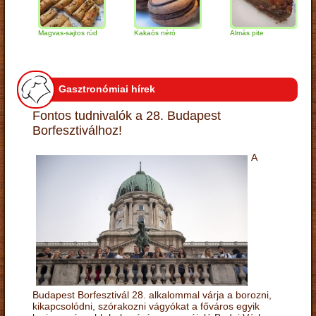
Magvas-sajtos rúd
Kakaós néró
Almás pite
Za
tú
Gasztronómiai hírek
Fontos tudnivalók a 28. Budapest
Borfesztiválhoz!
A
Budapest Borfesztivál 28. alkalommal várja a borozni,
kikapcsolódni, szórakozni vágyókat a főváros egyik