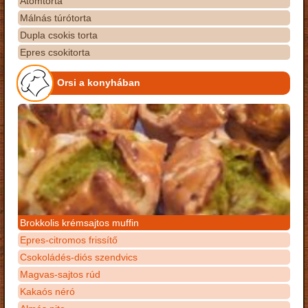
Atomtorta
Málnás túrótorta
Dupla csokis torta
Epres csokitorta
Orsi a konyhában
Brokkolis krémsajtos muffin
Epres-citromos frissítő
Csokoládés-diós szendvics
Magvas-sajtos rúd
Kakaós néró