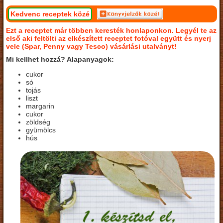
Kedvenc receptek közé
Ezt a receptet már többen keresték honlaponkon. Legyél te az
első aki feltölti az elkészített receptet fotóval együtt és nyerj
vele (Spar, Penny vagy Tesco) vásárlási utalványt!
Mi kellhet hozzá? Alapanyagok:
cukor
só
tojás
liszt
margarin
cukor
zöldség
gyümölcs
hús