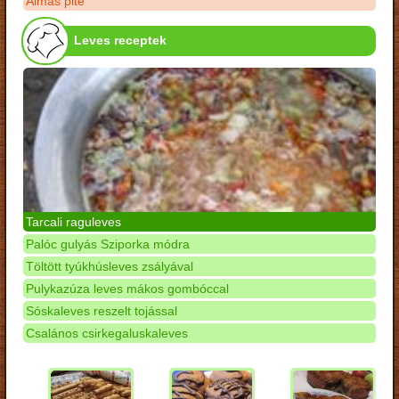
Almás pite
Leves receptek
Tarcali raguleves
Palóc gulyás Sziporka módra
Töltött tyúkhúsleves zsályával
Pulykazúza leves mákos gombóccal
Sóskaleves reszelt tojással
Csalános csirkegaluskaleves