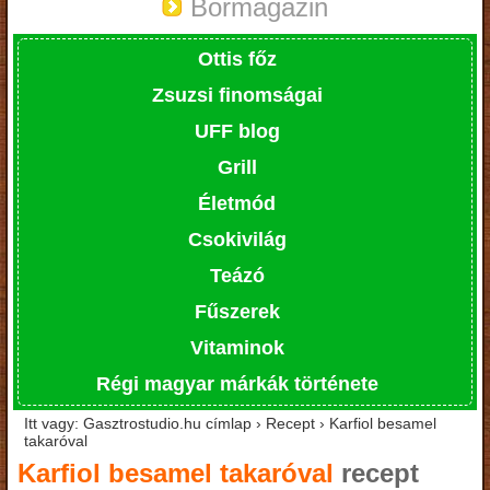
Bormagazin
Ottis főz
Zsuzsi finomságai
UFF blog
Grill
Életmód
Csokivilág
Teázó
Fűszerek
Vitaminok
Régi magyar márkák története
Itt vagy: Gasztrostudio.hu címlap › Recept › Karfiol besamel
takaróval
Karfiol besamel takaróval
recept