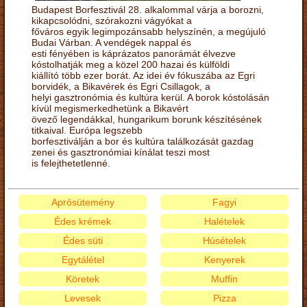
Budapest Borfesztivál 28. alkalommal várja a borozni,
kikapcsolódni, szórakozni vágyókat a
főváros egyik legimpozánsabb helyszínén, a megújuló
Budai Várban. A vendégek nappal és
esti fényében is káprázatos panorámát élvezve
kóstolhatják meg a közel 200 hazai és külföldi
kiállító több ezer borát. Az idei év fókuszába az Egri
borvidék, a Bikavérek és Egri Csillagok, a
helyi gasztronómia és kultúra kerül. A borok kóstolásán
kívül megismerkedhetünk a Bikavért
övező legendákkal, hungarikum borunk készítésének
titkaival. Európa legszebb
borfesztiválján a bor és kultúra találkozását gazdag
zenei és gasztronómiai kínálat teszi most
is felejthetetlenné.
Aprósütemény
Fagyi
Édes krémek
Halételek
Édes süti
Húsételek
Egytálétel
Kenyerek
Köretek
Muffin
Levesek
Pizza