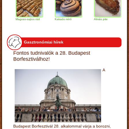
Magvas-sajtos rúd
Kakaós néró
Almás pite
Za
tú
Gasztronómiai hírek
Fontos tudnivalók a 28. Budapest
Borfesztiválhoz!
A
Budapest Borfesztivál 28. alkalommal várja a borozni,