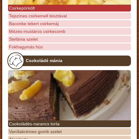
Csirkepörkölt
Tejszínes csirkemell tésztával
Baconbe tekert csirkemáj
Mézes-mustáros csirkecomb
Stefánia szelet
Fokhagymás hús
Csokoládé mánia
Csokoládés-narancs torta
Vaníliakrémes gomb szelet