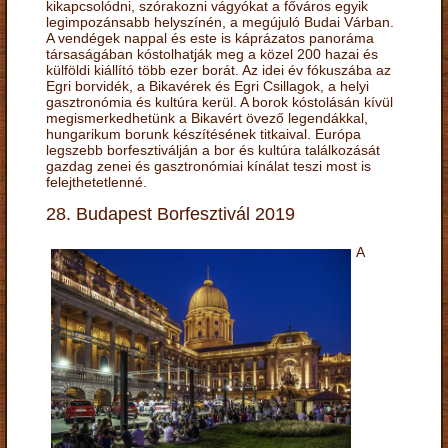
kikapcsolódni, szórakozni vágyókat a főváros egyik
legimpozánsabb helyszínén, a megújuló Budai Várban.
A vendégek nappal és este is káprázatos panoráma
társaságában kóstolhatják meg a közel 200 hazai és
külföldi kiállító több ezer borát. Az idei év fókuszába az
Egri borvidék, a Bikavérek és Egri Csillagok, a helyi
gasztronómia és kultúra kerül. A borok kóstolásán kívül
megismerkedhetünk a Bikavért övező legendákkal,
hungarikum borunk készítésének titkaival. Európa
legszebb borfesztiválján a bor és kultúra találkozását
gazdag zenei és gasztronómiai kínálat teszi most is
felejthetetlenné.
28. Budapest Borfesztivál 2019
A