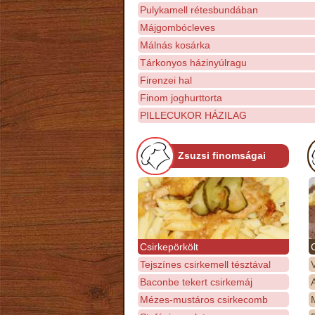
Pulykamell rétesbundában
Májgombócleves
Málnás kosárka
Tárkonyos házinyúlragu
Firenzei hal
Finom joghurttorta
PILLECUKOR HÁZILAG
Zsuzsi finomságai
Csirkepörkölt
Tejszínes csirkemell tésztával
Baconbe tekert csirkemáj
Mézes-mustáros csirkecomb
M