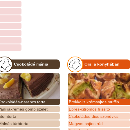
Csokoládé mánia
Orsi a konyhában
Csokoládés-narancs torta
Brokkolis krémsajtos muffin
Vaníliakrémes gomb szelet
Epres-citromos frissítő
Atomtorta
Csokoládés-diós szendvics
álnás túrótorta
Magvas-sajtos rúd