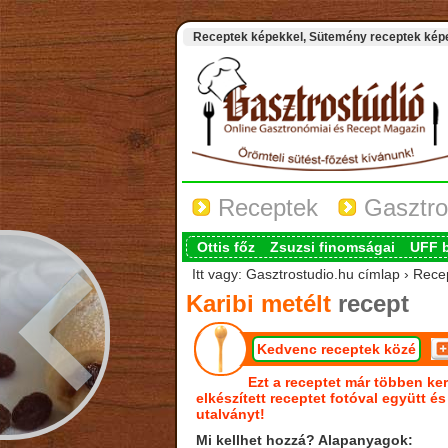
Receptek képekkel, Sütemény receptek képek
Receptek
Gasztro
Ottis főz
Zsuzsi finomságai
UFF 
Itt vagy: Gasztrostudio.hu címlap › Recep
Karibi metélt
recept
Kedvenc receptek közé
Ezt a receptet már többen ker
elkészített receptet fotóval együtt é
utalványt!
Mi kellhet hozzá? Alapanyagok: