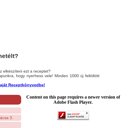
metélt?
 elkészíteni ezt a receptet?
nlapunkra, hogy nyerhess vele! Minden 1000 új feltöltött
a saját Receptkönyvedbe!
Content on this page requires a newer version of
Adobe Flash Player.
ácsa 3.