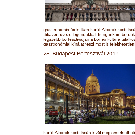
gasztronómia és kultúra kerül. A borok kóstolá
Bikavért övező legendákkal, hungarikum borunk 
legszebb borfesztiválján a bor és kultúra találk
gasztronómiai kínálat teszi most is felejthetetlen
28. Budapest Borfesztivál 2019
kerül. A borok kóstolásán kívül megismerkedhet