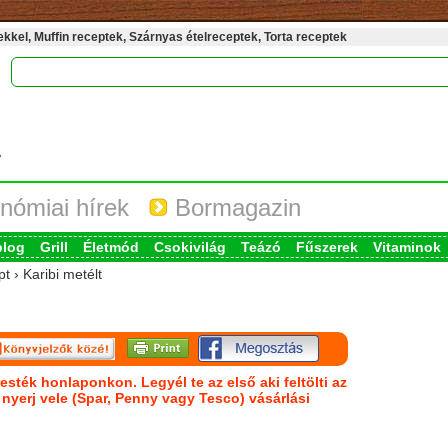
kel, Muffin receptek, Szárnyas ételreceptek, Torta receptek
nómiai hírek
Bormagazin
blog
Grill
Életmód
Csokivilág
Teázó
Fűszerek
Vitaminok
t › Karibi metélt
esték honlaponkon. Legyél te az első aki feltölti az
s nyerj vele (Spar, Penny vagy Tesco) vásárlási