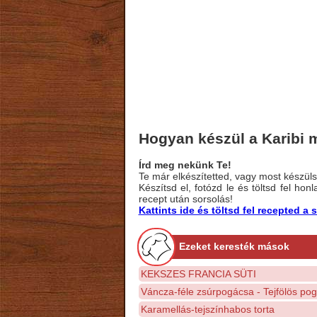
Hogyan készül a Karibi 
Írd meg nekünk Te!
Te már elkészítetted, vagy most készülsz
Készítsd el, fotózd le és töltsd fel ho
recept után sorsolás!
Kattints ide és töltsd fel recepted 
Ezeket keresték mások
KEKSZES FRANCIA SÜTI
Váncza-féle zsúrpogácsa - Tejfölös pog
Karamellás-tejszínhabos torta