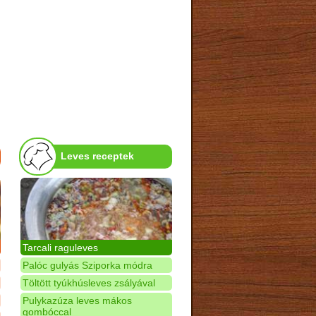
Leves receptek
Tarcali raguleves
Palóc gulyás Sziporka módra
Töltött tyúkhúsleves zsályával
Pulykazúza leves mákos
gombóccal