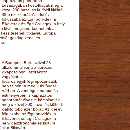
káprázatos panoráma
társaságában kóstolhatják meg a
közel 200 hazai és külföldi kiállító
több ezer borát. Az idei év
fókuszába az Egri borvidék, a
Bikavérek és Egri Csillagok, a helyi
sán kívül megismerkedhetünk a
készítésének titkaival. Európa
ozását gazdag zenei és
né.
A Budapest Borfesztivál 28.
alkalommal várja a borozni,
kikapcsolódni, szórakozni
vágyókat a
főváros egyik legimpozánsabb
helyszínén, a megújuló Budai
Várban. A vendégek nappal és
esti fényében is káprázatos
panorámát élvezve kóstolhatják
meg a közel 200 hazai és külföldi
kiállító több ezer borát. Az idei év
fókuszába az Egri borvidék, a
Bikavérek és Egri Csillagok, a
helyi gasztronómia és kultúra
ünk a Bikavért