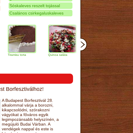
Sóskaleves reszelt tojással
Csalános csirkegaluskaleves
isu torta
Quinoa saláta
Mandulás kifli
Csokoládés-
narancs torta
t Borfesztiválhoz!
A Budapest Borfesztivál 28.
alkalommal várja a borozni,
kikapcsolódni, szórakozni
vágyókat a főváros egyik
legimpozánsabb helyszínén, a
megújuló Budai Várban. A
vendégek nappal és este is