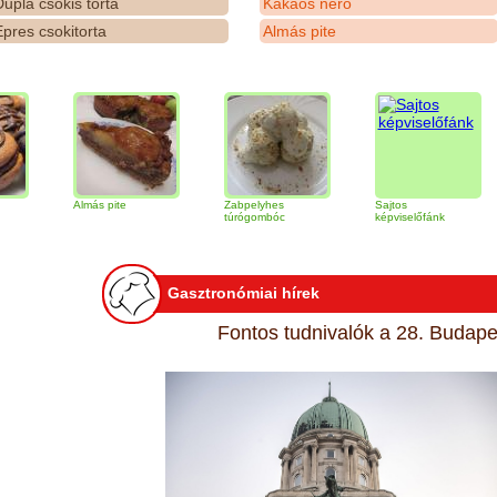
upla csokis torta
Kakaós néró
pres csokitorta
Almás pite
Almás pite
Zabpelyhes
Sajtos
Tiram
túrógombóc
képviselőfánk
Gasztronómiai hírek
Fontos tudnivalók a 28. Budapes