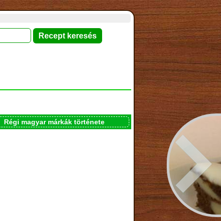
Régi magyar márkák története