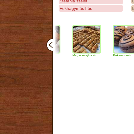
Stefánia szelet
D
Fokhagymás hús
E
Csokoládés-diós
Magvas-sajtos rúd
Kakaós néró
szendvics