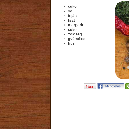
cukor
só
tojás
liszt
margarin
cukor
zöldség
gyümölcs
hús