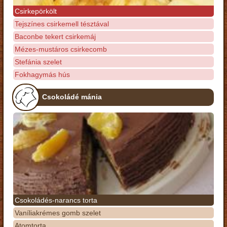
Csirkepörkölt
Tejszínes csirkemell tésztával
Baconbe tekert csirkemáj
Mézes-mustáros csirkecomb
Stefánia szelet
Fokhagymás hús
Csokoládé mánia
Csokoládés-narancs torta
Vaníliakrémes gomb szelet
Atomtorta