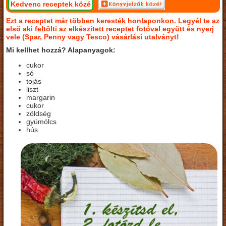
Kedvenc receptek közé
Ezt a receptet már többen keresték honlaponkon. Legyél te az
első aki feltölti az elkészített receptet fotóval együtt és nyerj
vele (Spar, Penny vagy Tesco) vásárlási utalványt!
Mi kellhet hozzá? Alapanyagok:
cukor
só
tojás
liszt
margarin
cukor
zöldség
gyümölcs
hús