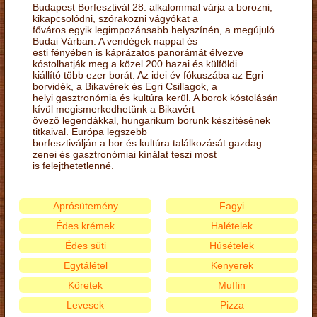
Budapest Borfesztivál 28. alkalommal várja a borozni,
kikapcsolódni, szórakozni vágyókat a
főváros egyik legimpozánsabb helyszínén, a megújuló
Budai Várban. A vendégek nappal és
esti fényében is káprázatos panorámát élvezve
kóstolhatják meg a közel 200 hazai és külföldi
kiállító több ezer borát. Az idei év fókuszába az Egri
borvidék, a Bikavérek és Egri Csillagok, a
helyi gasztronómia és kultúra kerül. A borok kóstolásán
kívül megismerkedhetünk a Bikavért
övező legendákkal, hungarikum borunk készítésének
titkaival. Európa legszebb
borfesztiválján a bor és kultúra találkozását gazdag
zenei és gasztronómiai kínálat teszi most
is felejthetetlenné.
Aprósütemény
Fagyi
Édes krémek
Halételek
Édes süti
Húsételek
Egytálétel
Kenyerek
Köretek
Muffin
Levesek
Pizza