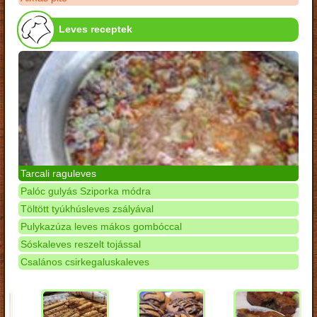
Leves receptek
Tarcali raguleves
Palóc gulyás Sziporka módra
Töltött tyúkhúsleves zsályával
Pulykazúza leves mákos gombóccal
Sóskaleves reszelt tojással
Csalános csirkegaluskaleves