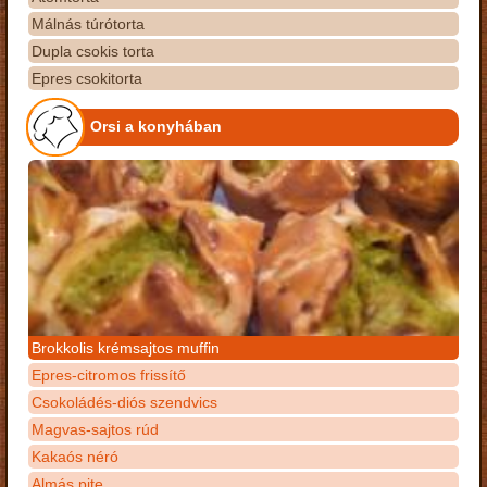
Málnás túrótorta
Dupla csokis torta
Epres csokitorta
Orsi a konyhában
Brokkolis krémsajtos muffin
Epres-citromos frissítő
Csokoládés-diós szendvics
Magvas-sajtos rúd
Kakaós néró
Almás pite