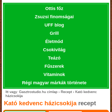
Ottis főz
Zsuzsi finomságai
UFF blog
Grill
Életmód
Csokivilág
Teázó
Fűszerek
Vitaminok
Régi magyar márkák története
Itt vagy: Gasztrostudio.hu címlap › Recept › Kató kedvenc
házicsokija
Kató kedvenc házicsokija
recept