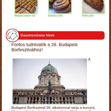
Magvas-sajtos rúd
Kakaós néró
Almás pite
Z
t
Gasztronómiai hírek
Fontos tudnivalók a 28. Budapest
Borfesztiválhoz!
A
Budapest Borfesztivál 28. alkalommal várja a borozni,