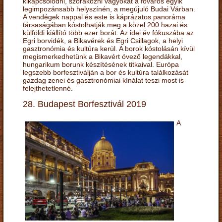
kikapcsolódni, szórakozni vágyókat a főváros egyik
legimpozánsabb helyszínén, a megújuló Budai Várban.
A vendégek nappal és este is káprázatos panoráma
társaságában kóstolhatják meg a közel 200 hazai és
külföldi kiállító több ezer borát. Az idei év fókuszába az
Egri borvidék, a Bikavérek és Egri Csillagok, a helyi
gasztronómia és kultúra kerül. A borok kóstolásán kívül
megismerkedhetünk a Bikavért övező legendákkal,
hungarikum borunk készítésének titkaival. Európa
legszebb borfesztiválján a bor és kultúra találkozását
gazdag zenei és gasztronómiai kínálat teszi most is
felejthetetlenné.
28. Budapest Borfesztivál 2019
A