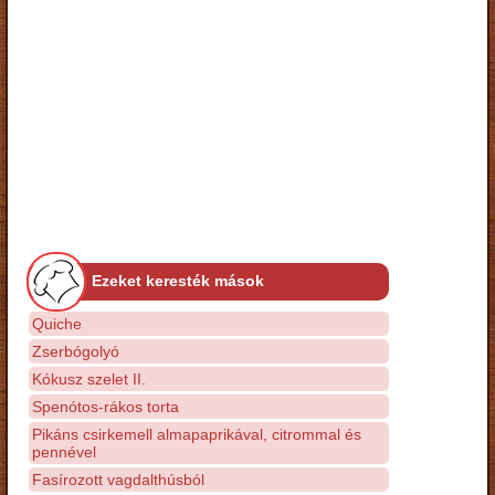
Ezeket keresték mások
Quiche
Zserbógolyó
Kókusz szelet II.
Spenótos-rákos torta
Pikáns csirkemell almapaprikával, citrommal és
pennével
Fasírozott vagdalthúsból