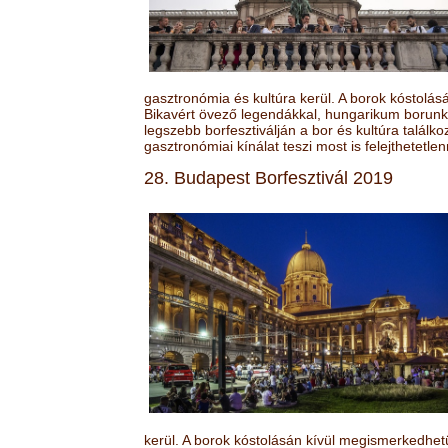
gasztronómia és kultúra kerül. A borok kóstolá
Bikavért övező legendákkal, hungarikum borunk 
legszebb borfesztiválján a bor és kultúra találk
gasztronómiai kínálat teszi most is felejthetetlen
28. Budapest Borfesztivál 2019
kerül. A borok kóstolásán kívül megismerkedhet