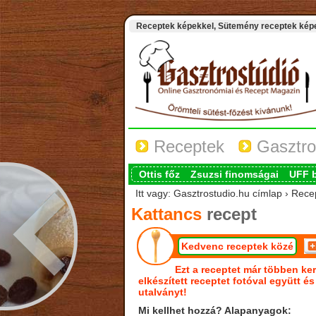
Receptek képekkel, Sütemény receptek képek
Receptek
Gasztro
Ottis főz
Zsuzsi finomságai
UFF 
Itt vagy: Gasztrostudio.hu címlap › Rece
Kattancs
recept
Kedvenc receptek közé
Ezt a receptet már többen ker
elkészített receptet fotóval együtt é
utalványt!
Mi kellhet hozzá? Alapanyagok: