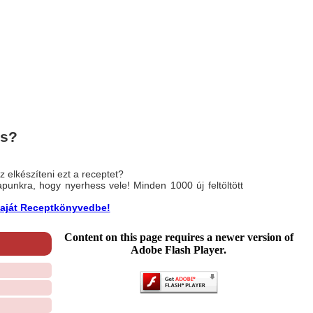
cs?
 elkészíteni ezt a receptet?
nlapunkra, hogy nyerhess vele! Minden 1000 új feltöltött
a saját Receptkönyvedbe!
Content on this page requires a newer version of
Adobe Flash Player.