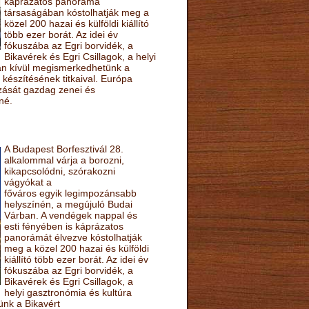
káprázatos panoráma
társaságában kóstolhatják meg a
közel 200 hazai és külföldi kiállító
több ezer borát. Az idei év
fókuszába az Egri borvidék, a
Bikavérek és Egri Csillagok, a helyi
sán kívül megismerkedhetünk a
készítésének titkaival. Európa
ozását gazdag zenei és
né.
A Budapest Borfesztivál 28.
alkalommal várja a borozni,
kikapcsolódni, szórakozni
vágyókat a
főváros egyik legimpozánsabb
helyszínén, a megújuló Budai
Várban. A vendégek nappal és
esti fényében is káprázatos
panorámát élvezve kóstolhatják
meg a közel 200 hazai és külföldi
kiállító több ezer borát. Az idei év
fókuszába az Egri borvidék, a
Bikavérek és Egri Csillagok, a
helyi gasztronómia és kultúra
ünk a Bikavért