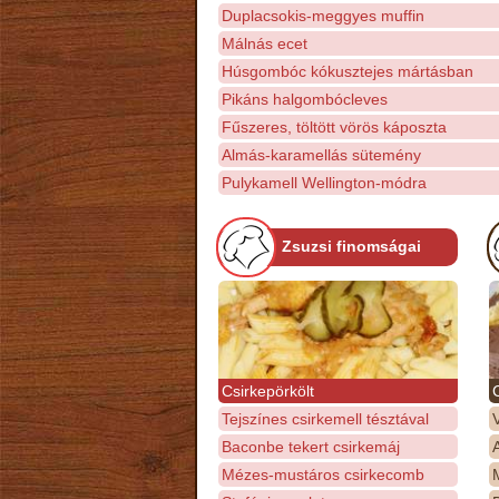
Duplacsokis-meggyes muffin
Málnás ecet
Húsgombóc kókusztejes mártásban
Pikáns halgombócleves
Fűszeres, töltött vörös káposzta
Almás-karamellás sütemény
Pulykamell Wellington-módra
Zsuzsi finomságai
Csirkepörkölt
Tejszínes csirkemell tésztával
Baconbe tekert csirkemáj
Mézes-mustáros csirkecomb
M