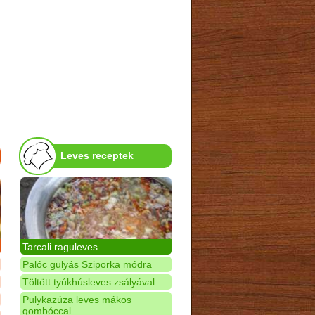
Leves receptek
Tarcali raguleves
Palóc gulyás Sziporka módra
Töltött tyúkhúsleves zsályával
Pulykazúza leves mákos
gombóccal