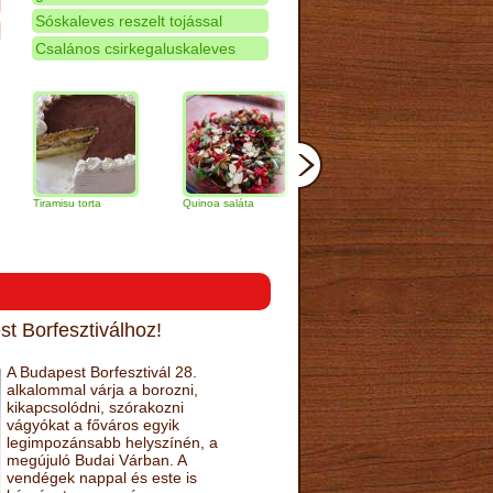
Sóskaleves reszelt tojással
Csalános csirkegaluskaleves
amisu torta
Quinoa saláta
Mandulás kifli
Csokoládés
narancs tor
t Borfesztiválhoz!
A Budapest Borfesztivál 28.
alkalommal várja a borozni,
kikapcsolódni, szórakozni
vágyókat a főváros egyik
legimpozánsabb helyszínén, a
megújuló Budai Várban. A
vendégek nappal és este is