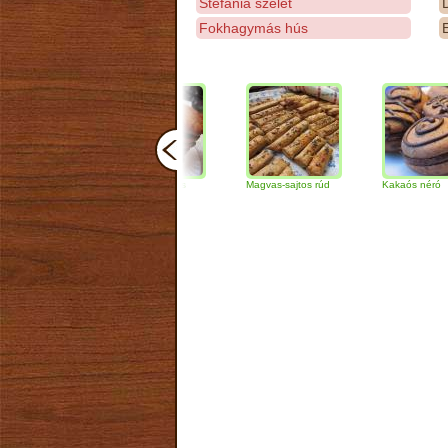
Stefánia szelet
D
Fokhagymás hús
E
Csokoládés-diós
Magvas-sajtos rúd
Kakaós néró
szendvics