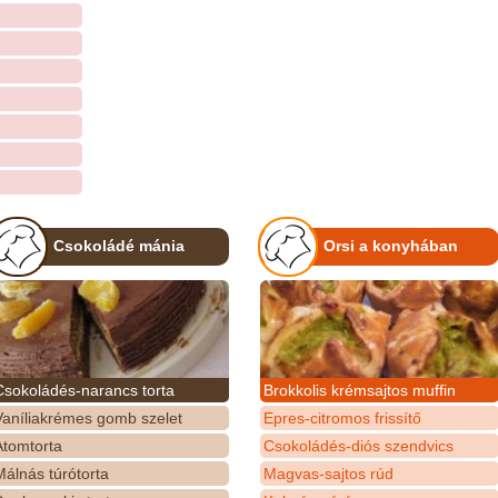
Csokoládé mánia
Orsi a konyhában
Csokoládés-narancs torta
Brokkolis krémsajtos muffin
Vaníliakrémes gomb szelet
Epres-citromos frissítő
Atomtorta
Csokoládés-diós szendvics
álnás túrótorta
Magvas-sajtos rúd