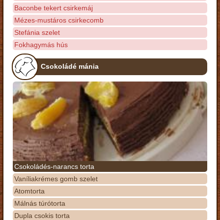
Baconbe tekert csirkemáj
Mézes-mustáros csirkecomb
Stefánia szelet
Fokhagymás hús
Csokoládé mánia
Csokoládés-narancs torta
Vaníliakrémes gomb szelet
Atomtorta
Málnás túrótorta
Dupla csokis torta