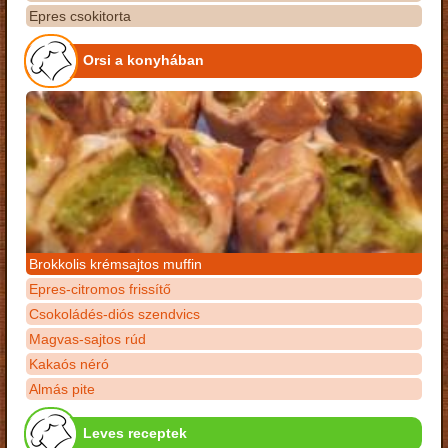
Epres csokitorta
Orsi a konyhában
Brokkolis krémsajtos muffin
Epres-citromos frissítő
Csokoládés-diós szendvics
Magvas-sajtos rúd
Kakaós néró
Almás pite
Leves receptek