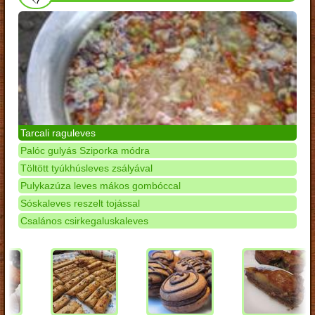
Tarcali raguleves
Palóc gulyás Sziporka módra
Töltött tyúkhúsleves zsályával
Pulykazúza leves mákos gombóccal
Sóskaleves reszelt tojással
Csalános csirkegaluskaleves