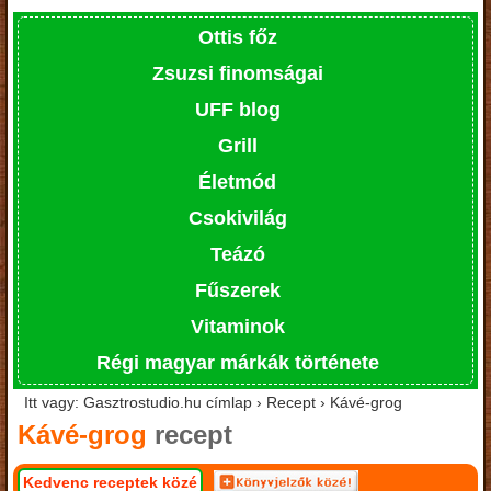
Ottis főz
Zsuzsi finomságai
UFF blog
Grill
Életmód
Csokivilág
Teázó
Fűszerek
Vitaminok
Régi magyar márkák története
Itt vagy: Gasztrostudio.hu címlap › Recept › Kávé-grog
Kávé-grog
recept
Kedvenc receptek közé