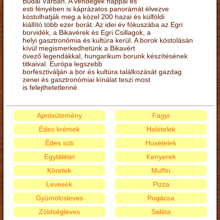
Budai Várban. A vendégek nappal és
esti fényében is káprázatos panorámát élvezve
kóstolhatják meg a közel 200 hazai és külföldi
kiállító több ezer borát. Az idei év fókuszába az Egri
borvidék, a Bikavérek és Egri Csillagok, a
helyi gasztronómia és kultúra kerül. A borok kóstolásán
kívül megismerkedhetünk a Bikavért
övező legendákkal, hungarikum borunk készítésének
titkaival. Európa legszebb
borfesztiválján a bor és kultúra találkozását gazdag
zenei és gasztronómiai kínálat teszi most
is felejthetetlenné.
Aprósütemény
Fagyi
Édes krémek
Halételek
Édes süti
Húsételek
Egytálétel
Kenyerek
Köretek
Muffin
Levesek
Pizza
Gyümölcsleves
Pogácsa
Zöldségleves
Saláta