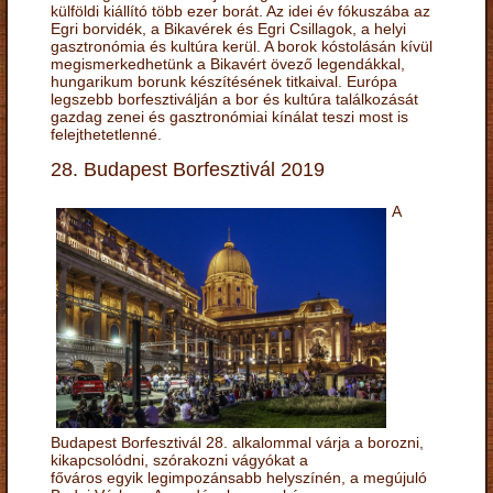
külföldi kiállító több ezer borát. Az idei év fókuszába az
Egri borvidék, a Bikavérek és Egri Csillagok, a helyi
gasztronómia és kultúra kerül. A borok kóstolásán kívül
megismerkedhetünk a Bikavért övező legendákkal,
hungarikum borunk készítésének titkaival. Európa
legszebb borfesztiválján a bor és kultúra találkozását
gazdag zenei és gasztronómiai kínálat teszi most is
felejthetetlenné.
28. Budapest Borfesztivál 2019
A
Budapest Borfesztivál 28. alkalommal várja a borozni,
kikapcsolódni, szórakozni vágyókat a
főváros egyik legimpozánsabb helyszínén, a megújuló