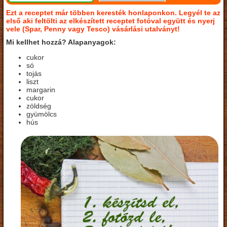
Ezt a receptet már többen keresték honlaponkon. Legyél te az
első aki feltölti az elkészített receptet fotóval együtt és nyerj
vele (Spar, Penny vagy Tesco) vásárlási utalványt!
Mi kellhet hozzá? Alapanyagok:
cukor
só
tojás
liszt
margarin
cukor
zöldség
gyümölcs
hús