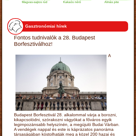
Magvas-sajtos rúd
Kakaós néró
Almás pite
Gasztronómiai hírek
Fontos tudnivalók a 28. Budapest
Borfesztiválhoz!
A
Budapest Borfesztivál 28. alkalommal várja a borozni,
kikapcsolódni, szórakozni vágyókat a főváros egyik
legimpozánsabb helyszínén, a megújuló Budai Várban.
A vendégek nappal és este is káprázatos panoráma
társaságában kóstolhatják meg a közel 200 hazai és