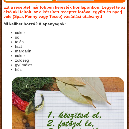
Ezt a receptet már többen keresték honlaponkon. Legyél te az
első aki feltölti az elkészített receptet fotóval együtt és nyerj
vele (Spar, Penny vagy Tesco) vásárlási utalványt!
Mi kellhet hozzá? Alapanyagok:
cukor
só
tojás
liszt
margarin
cukor
zöldség
gyümölcs
hús