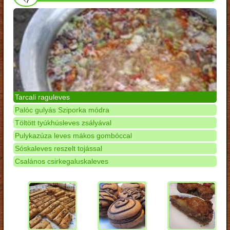
Tarcali raguleves
Palóc gulyás Sziporka módra
Töltött tyúkhúsleves zsályával
Pulykazúza leves mákos gombóccal
Sóskaleves reszelt tojással
Csalános csirkegaluskaleves