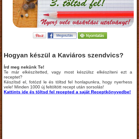
Hogyan készül a Kaviáros szendvics?
Írd meg nekünk Te!
Te már elkészítetted, vagy most készülsz elkészíteni ezt a
receptet?
Készítsd el, fotózd le és töltsd fel honlapunkra, hogy nyerhess
vele! Minden 1000 új feltöltött recept után sorsolás!
Kattints ide és töltsd fel recepted a saját Receptkönyvedbe!