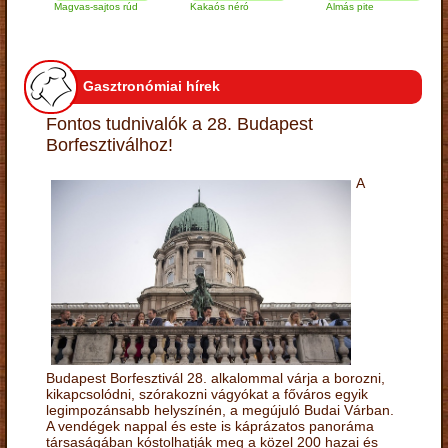
Magvas-sajtos rúd
Kakaós néró
Almás pite
Za
tú
Gasztronómiai hírek
Fontos tudnivalók a 28. Budapest
Borfesztiválhoz!
A
Budapest Borfesztivál 28. alkalommal várja a borozni,
kikapcsolódni, szórakozni vágyókat a főváros egyik
legimpozánsabb helyszínén, a megújuló Budai Várban.
A vendégek nappal és este is káprázatos panoráma
társaságában kóstolhatják meg a közel 200 hazai és