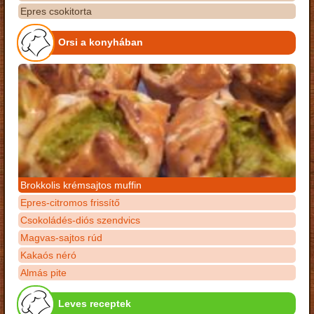
Epres csokitorta
Orsi a konyhában
Brokkolis krémsajtos muffin
Epres-citromos frissítő
Csokoládés-diós szendvics
Magvas-sajtos rúd
Kakaós néró
Almás pite
Leves receptek