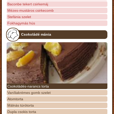
Baconbe tekert csirkemáj
Mézes-mustáros csirkecomb
Stefánia szelet
Fokhagymás hús
Csokoládé mánia
Csokoládés-narancs torta
Vaníliakrémes gomb szelet
Atomtorta
Málnás túrótorta
Dupla csokis torta