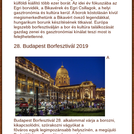
külföldi kiállító több ezer borát. Az idei év fókuszába az
Egri borvidék, a Bikavérek és Egri Csillagok, a helyi
gasztronómia és kultúra kerül. A borok kóstolásán kívül
megismerkedhetünk a Bikavért övező legendákkal,
hungarikum borunk készítésének titkaival. Európa
legszebb borfesztiválján a bor és kultúra találkozását
gazdag zenei és gasztronómiai kínálat teszi most is
felejthetetlenné.
28. Budapest Borfesztivál 2019
A
Budapest Borfesztivál 28. alkalommal várja a borozni,
kikapcsolódni, szórakozni vágyókat a
főváros egyik legimpozánsabb helyszínén, a megújuló