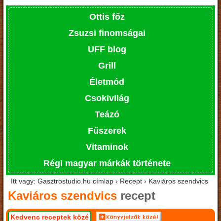
Ottis főz
Zsuzsi finomságai
UFF blog
Grill
Életmód
Csokivilág
Teázó
Fűszerek
Vitaminok
Régi magyar márkák története
Itt vagy: Gasztrostudio.hu címlap › Recept › Kaviáros szendvics
Kaviáros szendvics
recept
Kedvenc receptek közé