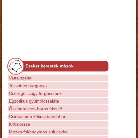
Ezeket keresték mások
Vatta szelet
Tejszínes burgonya
Csöröge- vagy forgácsfánk
Egzotikus gyümölcssaláta
Őszibarackos-boros frissítő
Csirkecomb kókuszbundában
Kiflimorzsa
Mézes-fokhagymás sült csirke