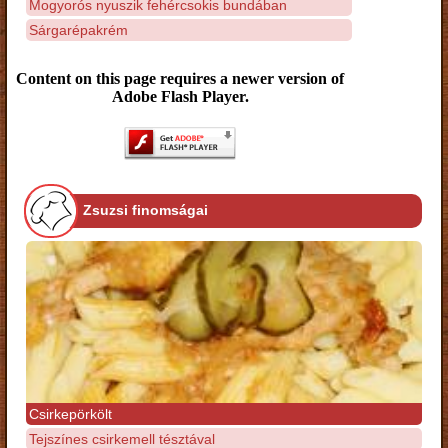
Mogyorós nyuszik fehércsokis bundában
Sárgarépakrém
Content on this page requires a newer version of
Adobe Flash Player.
Zsuzsi finomságai
Csirkepörkölt
Tejszínes csirkemell tésztával