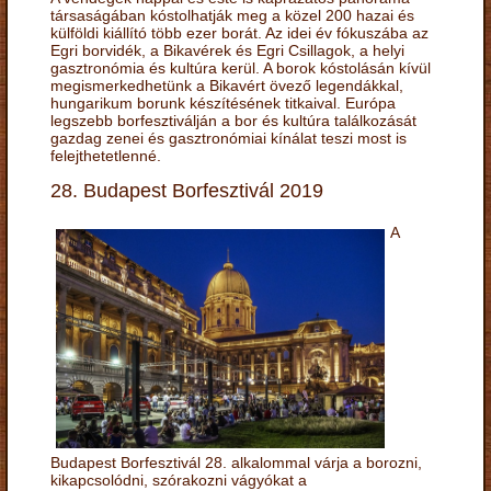
társaságában kóstolhatják meg a közel 200 hazai és
külföldi kiállító több ezer borát. Az idei év fókuszába az
Egri borvidék, a Bikavérek és Egri Csillagok, a helyi
gasztronómia és kultúra kerül. A borok kóstolásán kívül
megismerkedhetünk a Bikavért övező legendákkal,
hungarikum borunk készítésének titkaival. Európa
legszebb borfesztiválján a bor és kultúra találkozását
gazdag zenei és gasztronómiai kínálat teszi most is
felejthetetlenné.
28. Budapest Borfesztivál 2019
A
Budapest Borfesztivál 28. alkalommal várja a borozni,
kikapcsolódni, szórakozni vágyókat a