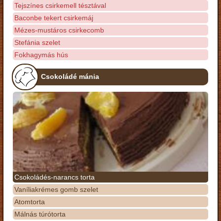
Tejszínes csirkemell tésztával
Baconbe tekert csirkemáj
Mézes-mustáros csirkecomb
Stefánia szelet
Fokhagymás hús
Csokoládé mánia
Csokoládés-narancs torta
Vaníliakrémes gomb szelet
Atomtorta
Málnás túrótorta