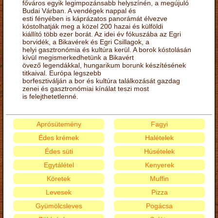
főváros egyik legimpozánsabb helyszínén, a megújuló
Budai Várban. A vendégek nappal és
esti fényében is káprázatos panorámát élvezve
kóstolhatják meg a közel 200 hazai és külföldi
kiállító több ezer borát. Az idei év fókuszába az Egri
borvidék, a Bikavérek és Egri Csillagok, a
helyi gasztronómia és kultúra kerül. A borok kóstolásán
kívül megismerkedhetünk a Bikavért
övező legendákkal, hungarikum borunk készítésének
titkaival. Európa legszebb
borfesztiválján a bor és kultúra találkozását gazdag
zenei és gasztronómiai kínálat teszi most
is felejthetetlenné.
Aprósütemény
Fagyi
Édes krémek
Halételek
Édes süti
Húsételek
Egytálétel
Kenyerek
Köretek
Muffin
Levesek
Pizza
Gyümölcsleves
Pogácsa