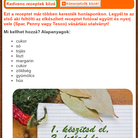
Kedvenc receptek közé
Ezt a receptet már többen keresték honlaponkon. Legyél te az
első aki feltölti az elkészített receptet fotóval együtt és nyerj
vele (Spar, Penny vagy Tesco) vásárlási utalványt!
Mi kellhet hozzá? Alapanyagok:
cukor
só
tojás
liszt
margarin
cukor
zöldség
gyümölcs
hús