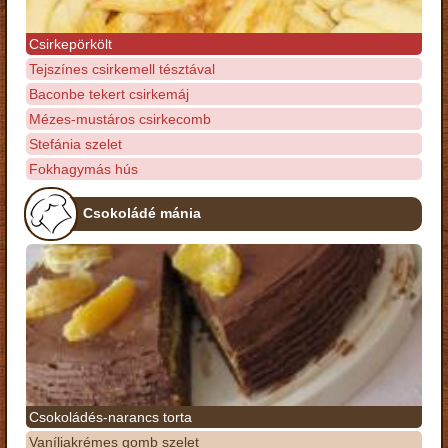
Csirkepörkölt
Tejszínes csirkemell tésztával
Baconbe tekert csirkemáj
Mézes-mustáros csirkecomb
Stefánia szelet
Fokhagymás hús
Csokoládé mánia
Csokoládés-narancs torta
Vaníliakrémes gomb szelet