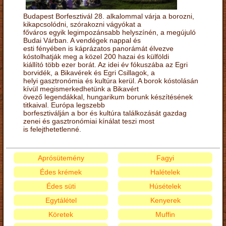
Budapest Borfesztivál 28. alkalommal várja a borozni,
kikapcsolódni, szórakozni vágyókat a
főváros egyik legimpozánsabb helyszínén, a megújuló
Budai Várban. A vendégek nappal és
esti fényében is káprázatos panorámát élvezve
kóstolhatják meg a közel 200 hazai és külföldi
kiállító több ezer borát. Az idei év fókuszába az Egri
borvidék, a Bikavérek és Egri Csillagok, a
helyi gasztronómia és kultúra kerül. A borok kóstolásán
kívül megismerkedhetünk a Bikavért
övező legendákkal, hungarikum borunk készítésének
titkaival. Európa legszebb
borfesztiválján a bor és kultúra találkozását gazdag
zenei és gasztronómiai kínálat teszi most
is felejthetetlenné.
Aprósütemény
Fagyi
Édes krémek
Halételek
Édes süti
Húsételek
Egytálétel
Kenyerek
Köretek
Muffin