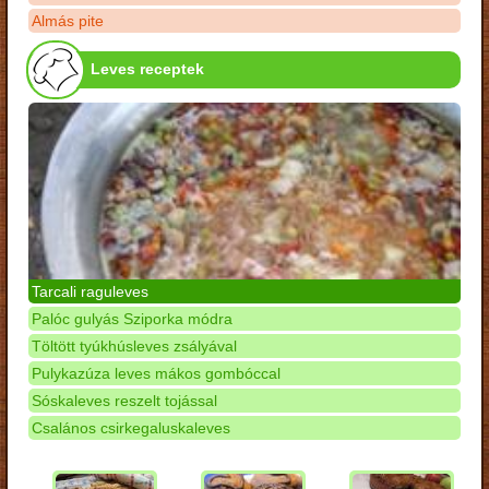
Almás pite
Leves receptek
Tarcali raguleves
Palóc gulyás Sziporka módra
Töltött tyúkhúsleves zsályával
Pulykazúza leves mákos gombóccal
Sóskaleves reszelt tojással
Csalános csirkegaluskaleves