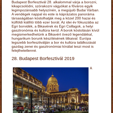
Budapest Borfesztivál 28. alkalommal várja a borozni,
kikapcsolódni, szórakozni vágyókat a főváros egyik
legimpozánsabb helyszínén, a megújuló Budai Várban.
A vendégek nappal és este is káprázatos panoráma
társaságában kóstolhatják meg a közel 200 hazai és
külföldi kiállító több ezer borát. Az idei év fókuszába az
Egri borvidék, a Bikavérek és Egri Csillagok, a helyi
gasztronómia és kultúra kerül. A borok kóstolásán kívül
megismerkedhetünk a Bikavért övező legendákkal,
hungarikum borunk készítésének titkaival. Európa
legszebb borfesztiválján a bor és kultúra találkozását
gazdag zenei és gasztronómiai kínálat teszi most is
felejthetetlenné.
28. Budapest Borfesztivál 2019
A