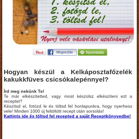
Hogyan készül a Kelkáposztafőzelék
kakukkfüves csicsókalepénnyel?
Írd meg nekünk Te!
Te már elkészítetted, vagy most készülsz elkészíteni ezt a
receptet?
Készítsd el, fotózd le és töltsd fel honlapunkra, hogy nyerhess
vele! Minden 1000 új feltöltött recept után sorsolás!
Kattints ide és töltsd fel recepted a saját Receptkönyvedbe!