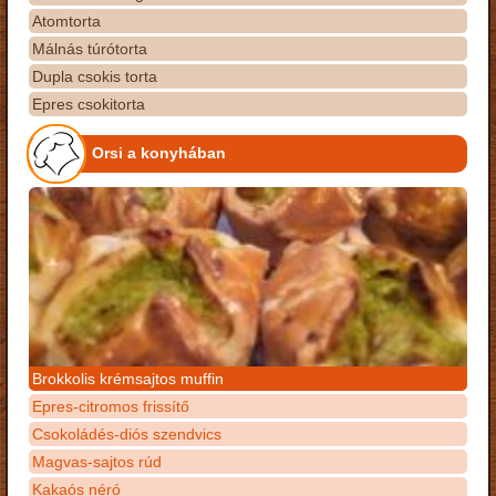
Atomtorta
Málnás túrótorta
Dupla csokis torta
Epres csokitorta
Orsi a konyhában
Brokkolis krémsajtos muffin
Epres-citromos frissítő
Csokoládés-diós szendvics
Magvas-sajtos rúd
Kakaós néró