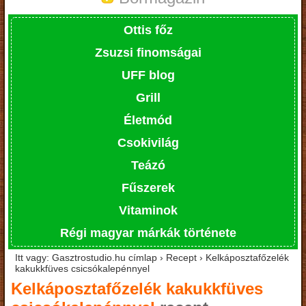
Ottis főz
Zsuzsi finomságai
UFF blog
Grill
Életmód
Csokivilág
Teázó
Fűszerek
Vitaminok
Régi magyar márkák története
Itt vagy: Gasztrostudio.hu címlap › Recept › Kelkáposztafőzelék
kakukkfüves csicsókalepénnyel
Kelkáposztafőzelék kakukkfüves