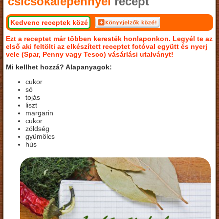
csicsókalepénnyel
recept
Kedvenc receptek közé
Ezt a receptet már többen keresték honlaponkon. Legyél te az
első aki feltölti az elkészített receptet fotóval együtt és nyerj
vele (Spar, Penny vagy Tesco) vásárlási utalványt!
Mi kellhet hozzá? Alapanyagok:
cukor
só
tojás
liszt
margarin
cukor
zöldség
gyümölcs
hús