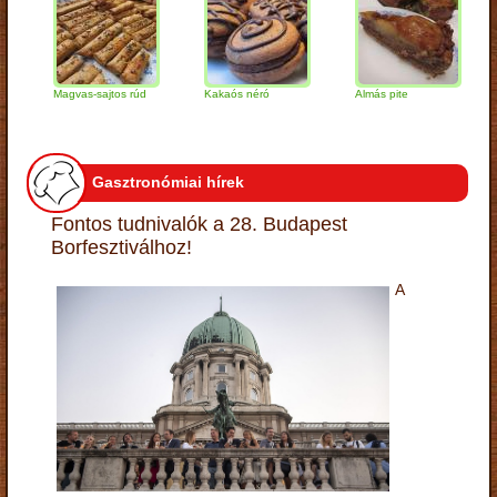
Magvas-sajtos rúd
Kakaós néró
Almás pite
Zabp
túró
Gasztronómiai hírek
Fontos tudnivalók a 28. Budapest
Borfesztiválhoz!
A