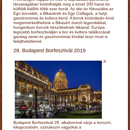
társaságában kóstolhatják meg a közel 200 hazai és
külföldi kiállító több ezer borát. Az idei év fókuszába az
Egri borvidék, a Bikavérek és Egri Csillagok, a helyi
gasztronómia és kultúra kerül. A borok kóstolásán kívül
megismerkedhetünk a Bikavért övező legendákkal,
hungarikum borunk készítésének titkaival. Európa
legszebb borfesztiválján a bor és kultúra találkozását
gazdag zenei és gasztronómiai kínálat teszi most is
felejthetetlenné.
28. Budapest Borfesztivál 2019
A
Budapest Borfesztivál 28. alkalommal várja a borozni,
kikapcsolódni, szórakozni vágyókat a