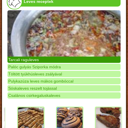
Leves receptek
Tarcali raguleves
Palóc gulyás Sziporka módra
Töltött tyúkhúsleves zsályával
Pulykazúza leves mákos gombóccal
Sóskaleves reszelt tojással
Csalános csirkegaluskaleves