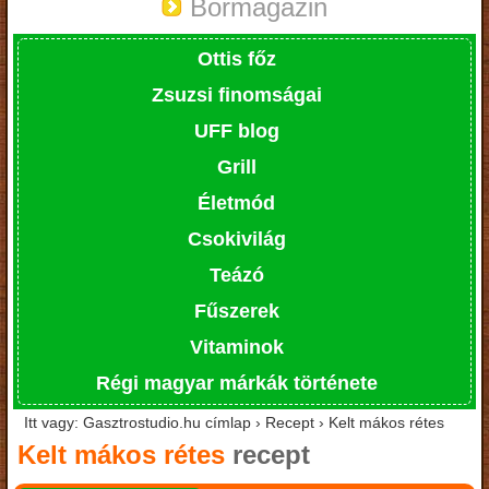
Bormagazin
Ottis főz
Zsuzsi finomságai
UFF blog
Grill
Életmód
Csokivilág
Teázó
Fűszerek
Vitaminok
Régi magyar márkák története
Itt vagy: Gasztrostudio.hu címlap › Recept › Kelt mákos rétes
Kelt mákos rétes
recept