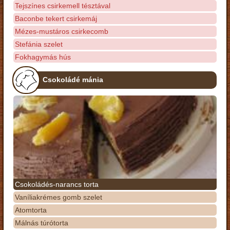
Tejszínes csirkemell tésztával
Baconbe tekert csirkemáj
Mézes-mustáros csirkecomb
Stefánia szelet
Fokhagymás hús
Csokoládé mánia
Csokoládés-narancs torta
Vaníliakrémes gomb szelet
Atomtorta
Málnás túrótorta