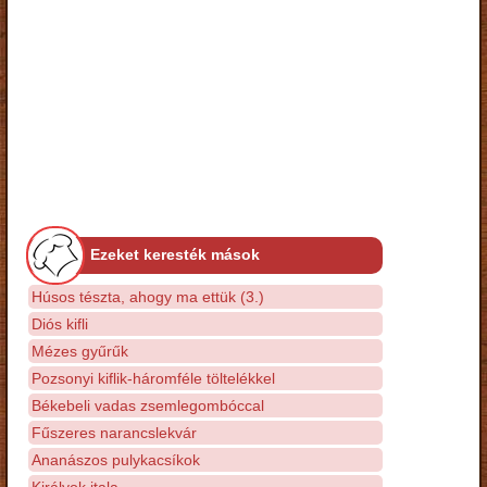
Ezeket keresték mások
Húsos tészta, ahogy ma ettük (3.)
Diós kifli
Mézes gyűrűk
Pozsonyi kiflik-háromféle töltelékkel
Békebeli vadas zsemlegombóccal
Fűszeres narancslekvár
Ananászos pulykacsíkok
Királyok itala