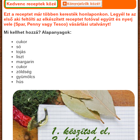
Kedvenc receptek közé
Ezt a receptet már többen keresték honlaponkon. Legyél te az
első aki feltölti az elkészített receptet fotóval együtt és nyerj
vele (Spar, Penny vagy Tesco) vásárlási utalványt!
Mi kellhet hozzá? Alapanyagok:
cukor
só
tojás
liszt
margarin
cukor
zöldség
gyümölcs
hús