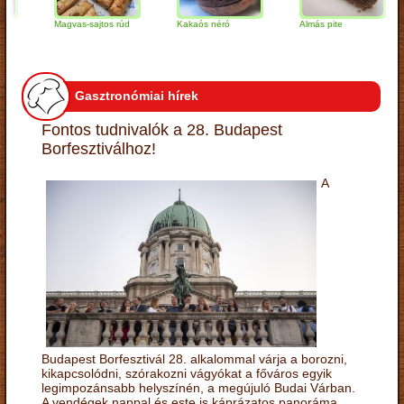
Magvas-sajtos rúd
Kakaós néró
Almás pite
Z
t
Gasztronómiai hírek
Fontos tudnivalók a 28. Budapest
Borfesztiválhoz!
A
Budapest Borfesztivál 28. alkalommal várja a borozni,
kikapcsolódni, szórakozni vágyókat a főváros egyik
legimpozánsabb helyszínén, a megújuló Budai Várban.
A vendégek nappal és este is káprázatos panoráma