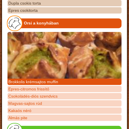
Dupla csokis torta
Epres csokitorta
Orsi a konyhában
Brokkolis krémsajtos muffin
Epres-citromos frissítő
Csokoládés-diós szendvics
Magvas-sajtos rúd
Kakaós néró
Almás pite