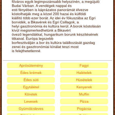
főváros egyik legimpozánsabb helyszínén, a megújuló
Budai Várban. A vendégek nappal és
esti fényében is káprázatos panorámát élvezve
kóstolhatják meg a közel 200 hazai és külföldi
kiállító több ezer borát. Az idei év fókuszába az Egri
borvidék, a Bikavérek és Egri Csillagok, a
helyi gasztronómia és kultúra kerül. A borok kóstolásán
kívül megismerkedhetünk a Bikavért
övező legendákkal, hungarikum borunk készítésének
titkaival. Európa legszebb
borfesztiválján a bor és kultúra találkozását gazdag
zenei és gasztronómiai kínálat teszi most
is felejthetetlenné.
Aprósütemény
Fagyi
Édes krémek
Halételek
Édes süti
Húsételek
Egytálétel
Kenyerek
Köretek
Muffin
Levesek
Pizza
Gyümölcsleves
Pogácsa