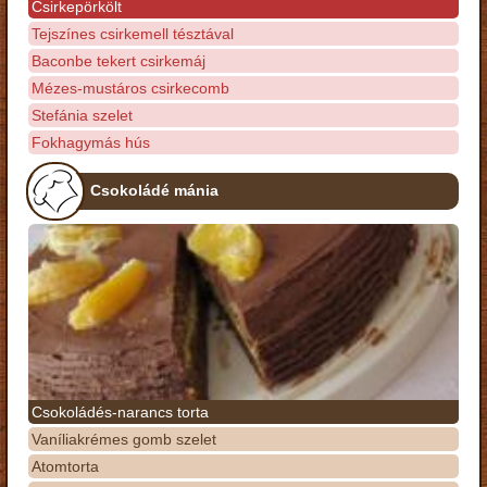
Csirkepörkölt
Tejszínes csirkemell tésztával
Baconbe tekert csirkemáj
Mézes-mustáros csirkecomb
Stefánia szelet
Fokhagymás hús
Csokoládé mánia
Csokoládés-narancs torta
Vaníliakrémes gomb szelet
Atomtorta