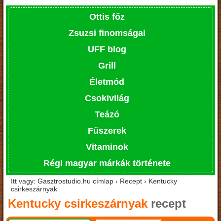
Ottis főz
Zsuzsi finomságai
UFF blog
Grill
Életmód
Csokivilág
Teázó
Fűszerek
Vitaminok
Régi magyar márkák története
Itt vagy: Gasztrostudio.hu címlap › Recept › Kentucky
csirkeszárnyak
Kentucky csirkeszárnyak
recept