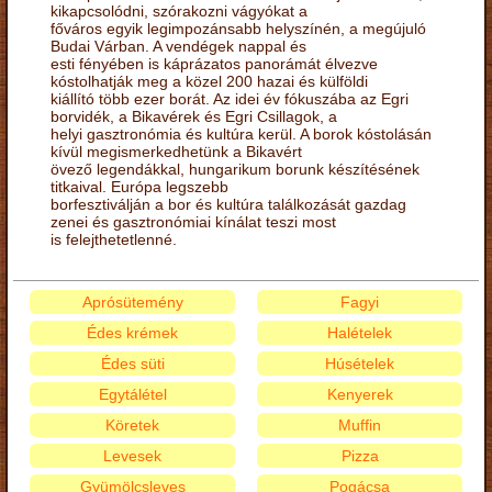
kikapcsolódni, szórakozni vágyókat a
főváros egyik legimpozánsabb helyszínén, a megújuló
Budai Várban. A vendégek nappal és
esti fényében is káprázatos panorámát élvezve
kóstolhatják meg a közel 200 hazai és külföldi
kiállító több ezer borát. Az idei év fókuszába az Egri
borvidék, a Bikavérek és Egri Csillagok, a
helyi gasztronómia és kultúra kerül. A borok kóstolásán
kívül megismerkedhetünk a Bikavért
övező legendákkal, hungarikum borunk készítésének
titkaival. Európa legszebb
borfesztiválján a bor és kultúra találkozását gazdag
zenei és gasztronómiai kínálat teszi most
is felejthetetlenné.
Aprósütemény
Fagyi
Édes krémek
Halételek
Édes süti
Húsételek
Egytálétel
Kenyerek
Köretek
Muffin
Levesek
Pizza
Gyümölcsleves
Pogácsa