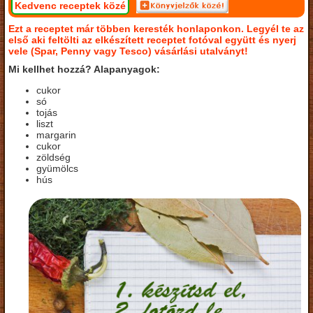
Kedvenc receptek közé
Ezt a receptet már többen keresték honlaponkon. Legyél te az
első aki feltölti az elkészített receptet fotóval együtt és nyerj
vele (Spar, Penny vagy Tesco) vásárlási utalványt!
Mi kellhet hozzá? Alapanyagok:
cukor
só
tojás
liszt
margarin
cukor
zöldség
gyümölcs
hús