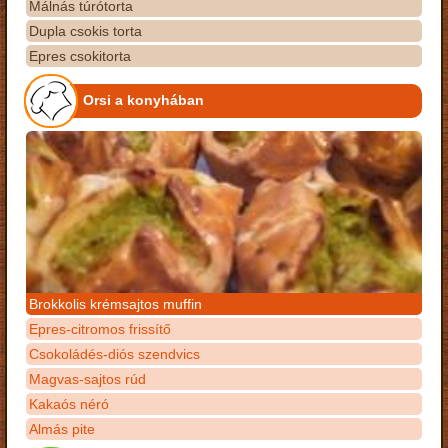
Málnás túrótorta
Dupla csokis torta
Epres csokitorta
Orsi a konyhában
Brokkolis krémsajtos muffin
Epres-citromos frissítő
Csokoládés-diós szendvics
Magvas-sajtos rúd
Kakaós néró
Almás pite