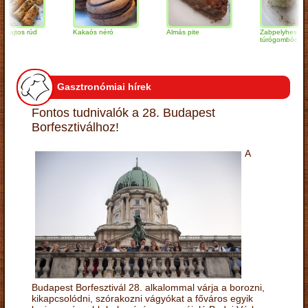
s rúd
Kakaós néró
Almás pite
Zabpelyhes
túrógombóc
Gasztronómiai hírek
Fontos tudnivalók a 28. Budapest
Borfesztiválhoz!
A
Budapest Borfesztivál 28. alkalommal várja a borozni,
kikapcsolódni, szórakozni vágyókat a főváros egyik