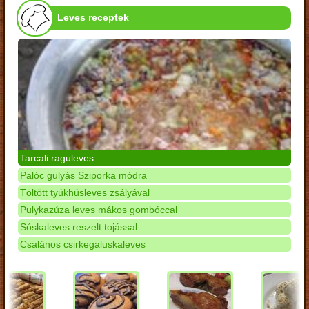
Leves receptek
Tarcali raguleves
Palóc gulyás Sziporka módra
Töltött tyúkhúsleves zsályával
Pulykazúza leves mákos gombóccal
Sóskaleves reszelt tojással
Csalános csirkegaluskaleves