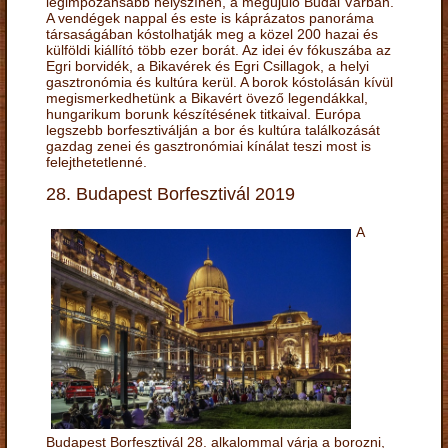
legimpozánsabb helyszínén, a megújuló Budai Várban.
A vendégek nappal és este is káprázatos panoráma
társaságában kóstolhatják meg a közel 200 hazai és
külföldi kiállító több ezer borát. Az idei év fókuszába az
Egri borvidék, a Bikavérek és Egri Csillagok, a helyi
gasztronómia és kultúra kerül. A borok kóstolásán kívül
megismerkedhetünk a Bikavért övező legendákkal,
hungarikum borunk készítésének titkaival. Európa
legszebb borfesztiválján a bor és kultúra találkozását
gazdag zenei és gasztronómiai kínálat teszi most is
felejthetetlenné.
28. Budapest Borfesztivál 2019
A
Budapest Borfesztivál 28. alkalommal várja a borozni,