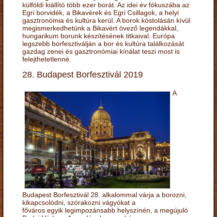
külföldi kiállító több ezer borát. Az idei év fókuszába az
Egri borvidék, a Bikavérek és Egri Csillagok, a helyi
gasztronómia és kultúra kerül. A borok kóstolásán kívül
megismerkedhetünk a Bikavért övező legendákkal,
hungarikum borunk készítésének titkaival. Európa
legszebb borfesztiválján a bor és kultúra találkozását
gazdag zenei és gasztronómiai kínálat teszi most is
felejthetetlenné.
28. Budapest Borfesztivál 2019
A
Budapest Borfesztivál 28. alkalommal várja a borozni,
kikapcsolódni, szórakozni vágyókat a
főváros egyik legimpozánsabb helyszínén, a megújuló