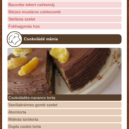
Baconbe tekert csirkemáj
Mézes-mustáros csirkecomb
Stefánia szelet
Fokhagymás hús
Csokoládé mánia
Csokoládés-narancs torta
Vaníliakrémes gomb szelet
Atomtorta
Málnás túrótorta
Dupla csokis torta