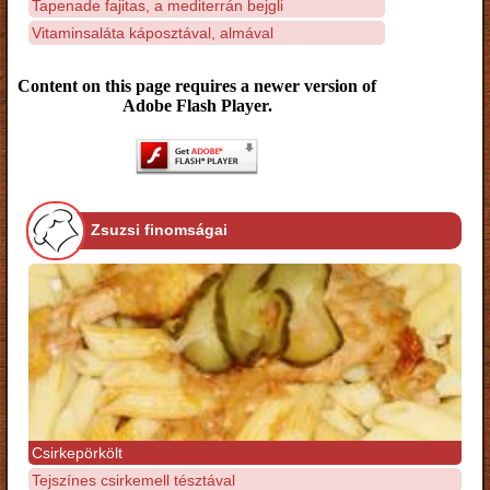
Tapenade fajitas, a mediterrán bejgli
Vitaminsaláta káposztával, almával
Content on this page requires a newer version of
Adobe Flash Player.
Zsuzsi finomságai
Csirkepörkölt
Tejszínes csirkemell tésztával