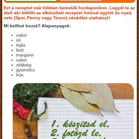
Ezt a receptet már többen keresték honlaponkon. Legyél te az
első aki feltölti az elkészített receptet fotóval együtt és nyerj
vele (Spar, Penny vagy Tesco) vásárlási utalványt!
Mi kellhet hozzá? Alapanyagok:
cukor
só
tojás
liszt
margarin
cukor
zöldség
gyümölcs
hús