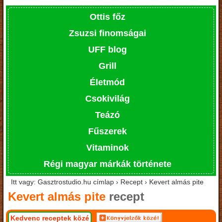
Ottis főz
Zsuzsi finomságai
UFF blog
Grill
Életmód
Csokivilág
Teázó
Fűszerek
Vitaminok
Régi magyar márkák története
Itt vagy: Gasztrostudio.hu címlap › Recept › Kevert almás pite
Kevert almás pite
recept
Kedvenc receptek közé