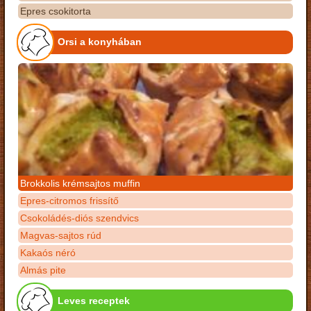
Epres csokitorta
Orsi a konyhában
Brokkolis krémsajtos muffin
Epres-citromos frissítő
Csokoládés-diós szendvics
Magvas-sajtos rúd
Kakaós néró
Almás pite
Leves receptek