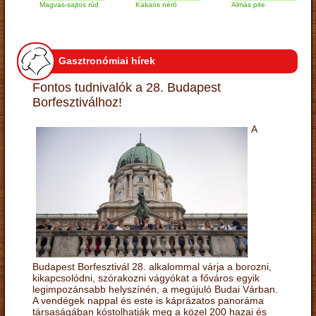
Magvas-sajtos rúd
Kakaós néró
Almás pite
Za
tú
Gasztronómiai hírek
Fontos tudnivalók a 28. Budapest
Borfesztiválhoz!
A
Budapest Borfesztivál 28. alkalommal várja a borozni,
kikapcsolódni, szórakozni vágyókat a főváros egyik
legimpozánsabb helyszínén, a megújuló Budai Várban.
A vendégek nappal és este is káprázatos panoráma
társaságában kóstolhatják meg a közel 200 hazai és