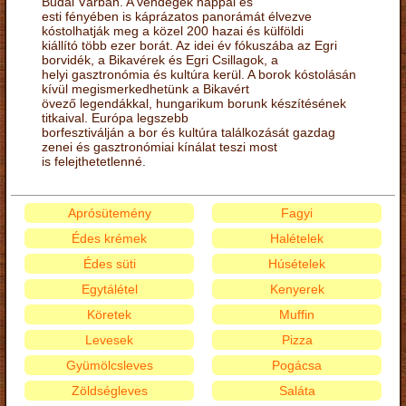
Budai Várban. A vendégek nappal és
esti fényében is káprázatos panorámát élvezve
kóstolhatják meg a közel 200 hazai és külföldi
kiállító több ezer borát. Az idei év fókuszába az Egri
borvidék, a Bikavérek és Egri Csillagok, a
helyi gasztronómia és kultúra kerül. A borok kóstolásán
kívül megismerkedhetünk a Bikavért
övező legendákkal, hungarikum borunk készítésének
titkaival. Európa legszebb
borfesztiválján a bor és kultúra találkozását gazdag
zenei és gasztronómiai kínálat teszi most
is felejthetetlenné.
Aprósütemény
Fagyi
Édes krémek
Halételek
Édes süti
Húsételek
Egytálétel
Kenyerek
Köretek
Muffin
Levesek
Pizza
Gyümölcsleves
Pogácsa
Zöldségleves
Saláta