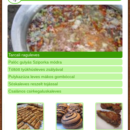
Tarcali raguleves
Palóc gulyás Sziporka módra
Töltött tyúkhúsleves zsályával
Pulykazúza leves mákos gombóccal
Sóskaleves reszelt tojással
Csalános csirkegaluskaleves