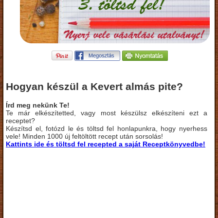
Hogyan készül a Kevert almás pite?
Írd meg nekünk Te!
Te már elkészítetted, vagy most készülsz elkészíteni ezt a
receptet?
Készítsd el, fotózd le és töltsd fel honlapunkra, hogy nyerhess
vele! Minden 1000 új feltöltött recept után sorsolás!
Kattints ide és töltsd fel recepted a saját Receptkönyvedbe!