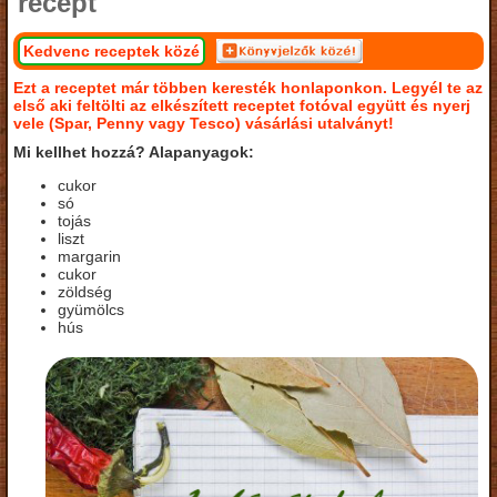
recept
Kedvenc receptek közé
Ezt a receptet már többen keresték honlaponkon. Legyél te az
első aki feltölti az elkészített receptet fotóval együtt és nyerj
vele (Spar, Penny vagy Tesco) vásárlási utalványt!
Mi kellhet hozzá? Alapanyagok:
cukor
só
tojás
liszt
margarin
cukor
zöldség
gyümölcs
hús