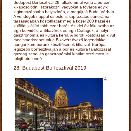
Budapest Borfesztivál 28. alkalommal várja a borozni,
kikapcsolódni, szórakozni vágyókat a főváros egyik
legimpozánsabb helyszínén, a megújuló Budai Várban.
A vendégek nappal és este is káprázatos panoráma
társaságában kóstolhatják meg a közel 200 hazai és
külföldi kiállító több ezer borát. Az idei év fókuszába az
Egri borvidék, a Bikavérek és Egri Csillagok, a helyi
gasztronómia és kultúra kerül. A borok kóstolásán kívül
megismerkedhetünk a Bikavért övező legendákkal,
hungarikum borunk készítésének titkaival. Európa
legszebb borfesztiválján a bor és kultúra találkozását
gazdag zenei és gasztronómiai kínálat teszi most is
felejthetetlenné.
28. Budapest Borfesztivál 2019
A