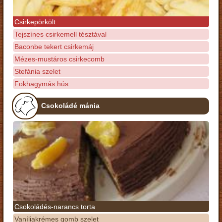
Csirkepörkölt
Tejszínes csirkemell tésztával
Baconbe tekert csirkemáj
Mézes-mustáros csirkecomb
Stefánia szelet
Fokhagymás hús
Csokoládé mánia
Csokoládés-narancs torta
Vaníliakrémes gomb szelet