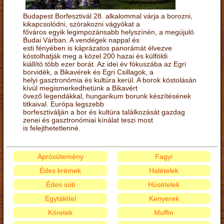
Budapest Borfesztivál 28. alkalommal várja a borozni,
kikapcsolódni, szórakozni vágyókat a
főváros egyik legimpozánsabb helyszínén, a megújuló
Budai Várban. A vendégek nappal és
esti fényében is káprázatos panorámát élvezve
kóstolhatják meg a közel 200 hazai és külföldi
kiállító több ezer borát. Az idei év fókuszába az Egri
borvidék, a Bikavérek és Egri Csillagok, a
helyi gasztronómia és kultúra kerül. A borok kóstolásán
kívül megismerkedhetünk a Bikavért
övező legendákkal, hungarikum borunk készítésének
titkaival. Európa legszebb
borfesztiválján a bor és kultúra találkozását gazdag
zenei és gasztronómiai kínálat teszi most
is felejthetetlenné.
Aprósütemény
Fagyi
Édes krémek
Halételek
Édes süti
Húsételek
Egytálétel
Kenyerek
Köretek
Muffin