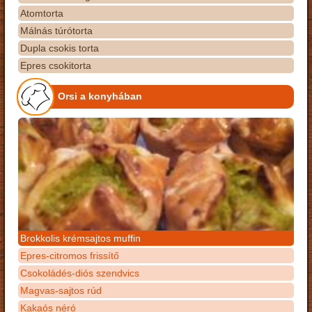
Atomtorta
Málnás túrótorta
Dupla csokis torta
Epres csokitorta
Orsi a konyhában
Brokkolis krémsajtos muffin
Epres-citromos frissítő
Csokoládés-diós szendvics
Magvas-sajtos rúd
Kakaós néró