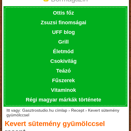
Ottis főz
Zsuzsi finomságai
UFF blog
Grill
Életmód
Csokivilág
Teázó
Fűszerek
Vitaminok
Régi magyar márkák története
Itt vagy: Gasztrostudio.hu címlap › Recept › Kevert sütemény
gyümölccsel
Kevert sütemény gyümölccsel