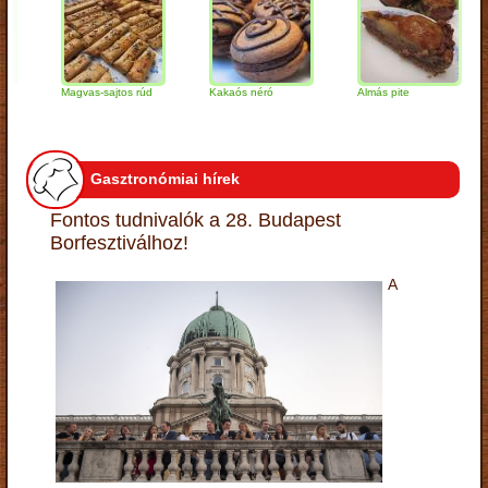
Magvas-sajtos rúd
Kakaós néró
Almás pite
Za
tú
Gasztronómiai hírek
Fontos tudnivalók a 28. Budapest
Borfesztiválhoz!
A