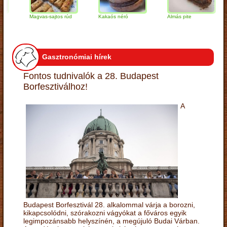
Magvas-sajtos rúd
Kakaós néró
Almás pite
Z
t
Gasztronómiai hírek
Fontos tudnivalók a 28. Budapest
Borfesztiválhoz!
A
Budapest Borfesztivál 28. alkalommal várja a borozni,
kikapcsolódni, szórakozni vágyókat a főváros egyik
legimpozánsabb helyszínén, a megújuló Budai Várban.