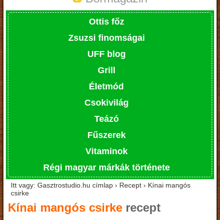
Ottis főz
Zsuzsi finomságai
UFF blog
Grill
Életmód
Csokivilág
Teázó
Fűszerek
Vitaminok
Régi magyar márkák története
Itt vagy: Gasztrostudio.hu címlap › Recept › Kínai mangós
csirke
Kínai mangós csirke
recept