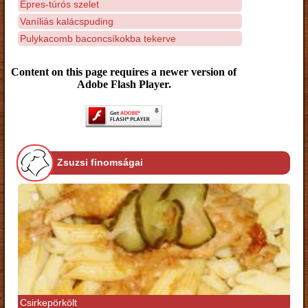
Epres-túrós szelet
Vaníliás kalácspuding
Pulykacomb baconcsíkokba tekerve
Content on this page requires a newer version of
Adobe Flash Player.
Zsuzsi finomságai
Csirkepörkölt