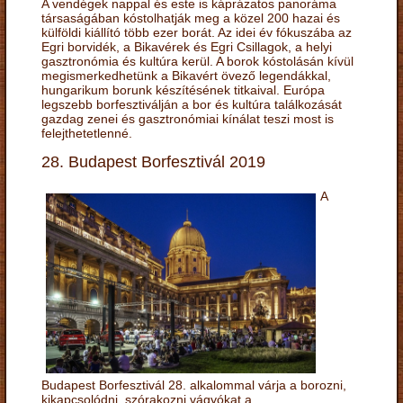
A vendégek nappal és este is káprázatos panoráma
társaságában kóstolhatják meg a közel 200 hazai és
külföldi kiállító több ezer borát. Az idei év fókuszába az
Egri borvidék, a Bikavérek és Egri Csillagok, a helyi
gasztronómia és kultúra kerül. A borok kóstolásán kívül
megismerkedhetünk a Bikavért övező legendákkal,
hungarikum borunk készítésének titkaival. Európa
legszebb borfesztiválján a bor és kultúra találkozását
gazdag zenei és gasztronómiai kínálat teszi most is
felejthetetlenné.
28. Budapest Borfesztivál 2019
A
Budapest Borfesztivál 28. alkalommal várja a borozni,
kikapcsolódni, szórakozni vágyókat a