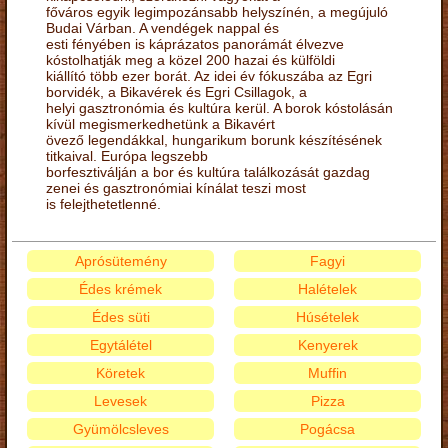
főváros egyik legimpozánsabb helyszínén, a megújuló
Budai Várban. A vendégek nappal és
esti fényében is káprázatos panorámát élvezve
kóstolhatják meg a közel 200 hazai és külföldi
kiállító több ezer borát. Az idei év fókuszába az Egri
borvidék, a Bikavérek és Egri Csillagok, a
helyi gasztronómia és kultúra kerül. A borok kóstolásán
kívül megismerkedhetünk a Bikavért
övező legendákkal, hungarikum borunk készítésének
titkaival. Európa legszebb
borfesztiválján a bor és kultúra találkozását gazdag
zenei és gasztronómiai kínálat teszi most
is felejthetetlenné.
Aprósütemény
Fagyi
Édes krémek
Halételek
Édes süti
Húsételek
Egytálétel
Kenyerek
Köretek
Muffin
Levesek
Pizza
Gyümölcsleves
Pogácsa