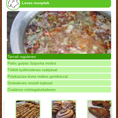
Leves receptek
Tarcali raguleves
Palóc gulyás Sziporka módra
Töltött tyúkhúsleves zsályával
Pulykazúza leves mákos gombóccal
Sóskaleves reszelt tojással
Csalános csirkegaluskaleves