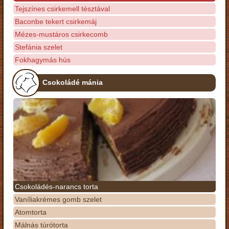
Tejszínes csirkemell tésztával
Baconbe tekert csirkemáj
Mézes-mustáros csirkecomb
Stefánia szelet
Fokhagymás hús
Csokoládé mánia
Csokoládés-narancs torta
Vaníliakrémes gomb szelet
Atomtorta
Málnás túrótorta