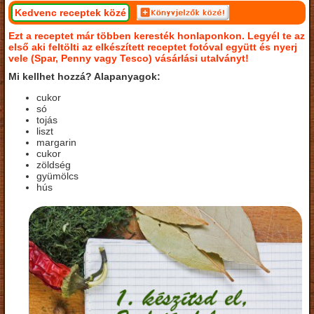
Kedvenc receptek közé
Ezt a receptet már többen keresték honlaponkon. Legyél te az
első aki feltölti az elkészített receptet fotóval együtt és nyerj
vele (Spar, Penny vagy Tesco) vásárlási utalványt!
Mi kellhet hozzá? Alapanyagok:
cukor
só
tojás
liszt
margarin
cukor
zöldség
gyümölcs
hús