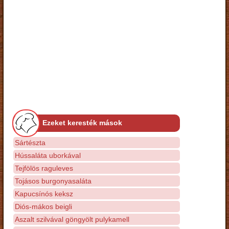
Ezeket keresték mások
Sártészta
Hússaláta uborkával
Tejfölös raguleves
Tojásos burgonyasaláta
Kapucsínós keksz
Diós-mákos beigli
Aszalt szilvával göngyölt pulykamell