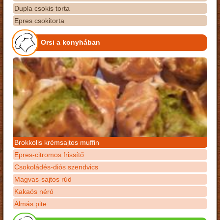
Dupla csokis torta
Epres csokitorta
Orsi a konyhában
Brokkolis krémsajtos muffin
Epres-citromos frissítő
Csokoládés-diós szendvics
Magvas-sajtos rúd
Kakaós néró
Almás pite