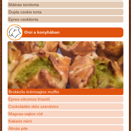
Málnás túrótorta
Dupla csokis torta
Epres csokitorta
Orsi a konyhában
Brokkolis krémsajtos muffin
Epres-citromos frissítő
Csokoládés-diós szendvics
Magvas-sajtos rúd
Kakaós néró
Almás pite