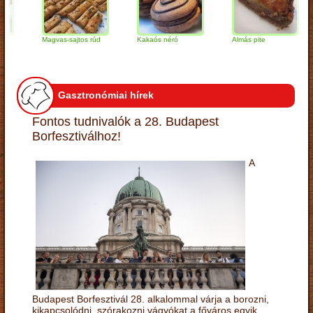
Magvas-sajtos rúd
Kakaós néró
Almás pite
Z
t
Gasztronómiai hírek
Fontos tudnivalók a 28. Budapest
Borfesztiválhoz!
A
Budapest Borfesztivál 28. alkalommal várja a borozni,
kikapcsolódni, szórakozni vágyókat a főváros egyik