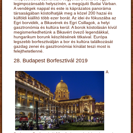
legimpozánsabb helyszínén, a megújuló Budai Várban.
A vendégek nappal és este is káprázatos panoráma
társaságában kóstolhatják meg a közel 200 hazai és
külföldi kiállító több ezer borát. Az idei év fókuszába az
Egri borvidék, a Bikavérek és Egri Csillagok, a helyi
gasztronómia és kultúra kerül. A borok kóstolásán kívül
megismerkedhetünk a Bikavért övező legendákkal,
hungarikum borunk készítésének titkaival. Európa
legszebb borfesztiválján a bor és kultúra találkozását
gazdag zenei és gasztronómiai kínálat teszi most is
felejthetetlenné.
28. Budapest Borfesztivál 2019
A