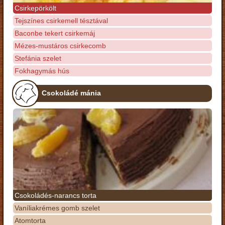
Csirkepörkölt
Tejszínes csirkemell tésztával
Baconbe tekert csirkemáj
Mézes-mustáros csirkecomb
Stefánia szelet
Fokhagymás hús
Csokoládé mánia
Csokoládés-narancs torta
Vaníliakrémes gomb szelet
Atomtorta