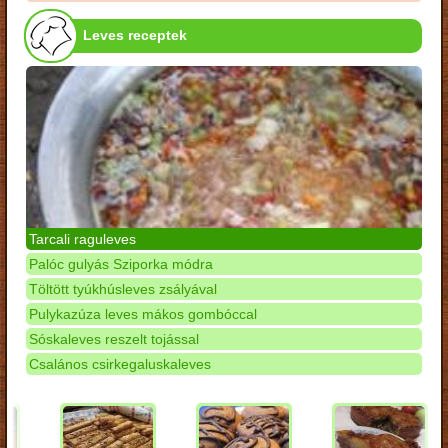
Leves receptek
Tarcali raguleves
Palóc gulyás Sziporka módra
Töltött tyúkhúsleves zsályával
Pulykazúza leves mákos gombóccal
Sóskaleves reszelt tojással
Csalános csirkegaluskaleves