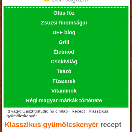
Ottis főz
Zsuzsi finomságai
UFF blog
Grill
Életmód
Csokivilág
Teázó
Fűszerek
Vitaminok
Régi magyar márkák története
Itt vagy: Gasztrostudio.hu címlap › Recept › Klasszikus
gyümölcskenyér
Klasszikus gyümölcskenyér
recept