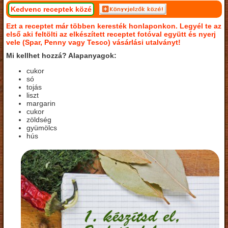
Kedvenc receptek közé
Ezt a receptet már többen keresték honlaponkon. Legyél te az
első aki feltölti az elkészített receptet fotóval együtt és nyerj
vele (Spar, Penny vagy Tesco) vásárlási utalványt!
Mi kellhet hozzá? Alapanyagok:
cukor
só
tojás
liszt
margarin
cukor
zöldség
gyümölcs
hús