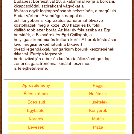
Budapest Borfesztivál 28. alkalommal várja a borozni,
kikapcsolódni, szórakozni vágyókat a
főváros egyik legimpozánsabb helyszínén, a megújuló
Budai Várban. A vendégek nappal és
esti fényében is káprázatos panorámát élvezve
kóstolhatják meg a közel 200 hazai és külföldi
kiállító több ezer borát. Az idei év fókuszába az Egri
borvidék, a Bikavérek és Egri Csillagok, a
helyi gasztronómia és kultúra kerül. A borok kóstolásán
kívül megismerkedhetünk a Bikavért
övező legendákkal, hungarikum borunk készítésének
titkaival. Európa legszebb
borfesztiválján a bor és kultúra találkozását gazdag
zenei és gasztronómiai kínálat teszi most
is felejthetetlenné.
Aprósütemény
Fagyi
Édes krémek
Halételek
Édes süti
Húsételek
Egytálétel
Kenyerek
Köretek
Muffin
Levesek
Pizza