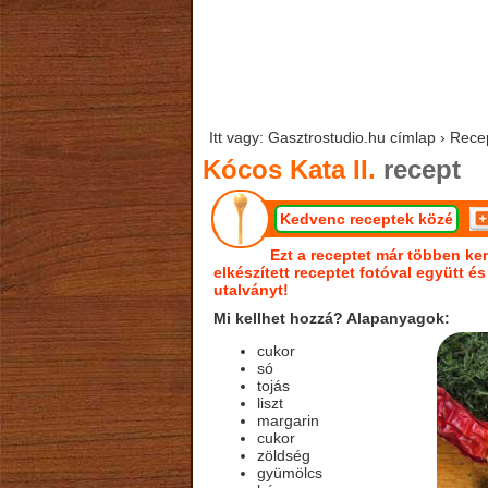
Itt vagy: Gasztrostudio.hu címlap › Recep
Kócos Kata II.
recept
Kedvenc receptek közé
Ezt a receptet már többen ker
elkészített receptet fotóval együtt é
utalványt!
Mi kellhet hozzá? Alapanyagok:
cukor
só
tojás
liszt
margarin
cukor
zöldség
gyümölcs