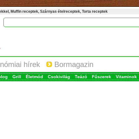
kel, Muffin receptek, Szárnyas ételreceptek, Torta receptek
nómiai hírek
Bormagazin
blog
Grill
Életmód
Csokivilág
Teázó
Fűszerek
Vitaminok