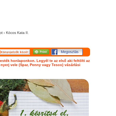
t › Kócos Kata II.
esték honlaponkon. Legyél te az első aki feltölti az
s nyerj vele (Spar, Penny vagy Tesco) vásárlási