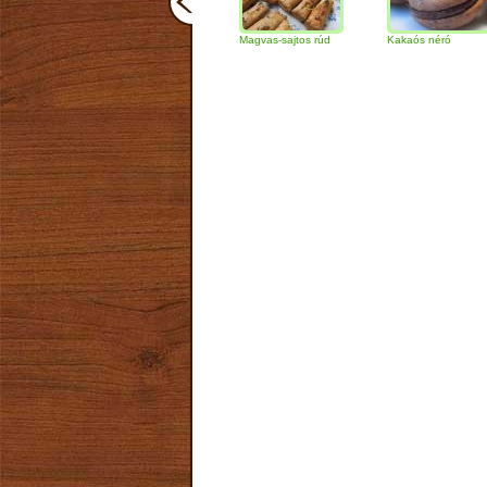
Csokoládés-diós
Magvas-sajtos rúd
Kakaós néró
szendvics