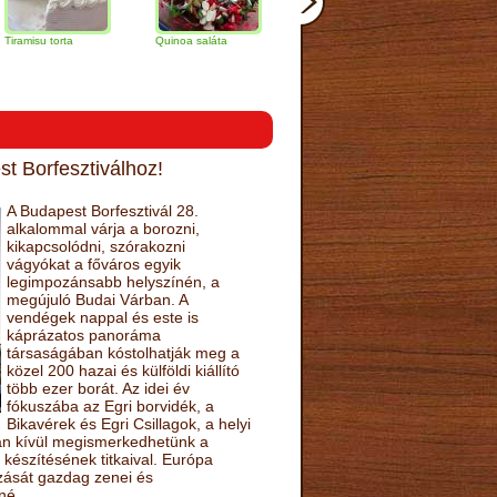
orta
Quinoa saláta
Mandulás kifli
Csokoládés-
narancs torta
t Borfesztiválhoz!
A Budapest Borfesztivál 28.
alkalommal várja a borozni,
kikapcsolódni, szórakozni
vágyókat a főváros egyik
legimpozánsabb helyszínén, a
megújuló Budai Várban. A
vendégek nappal és este is
káprázatos panoráma
társaságában kóstolhatják meg a
közel 200 hazai és külföldi kiállító
több ezer borát. Az idei év
fókuszába az Egri borvidék, a
Bikavérek és Egri Csillagok, a helyi
sán kívül megismerkedhetünk a
készítésének titkaival. Európa
ozását gazdag zenei és
né.