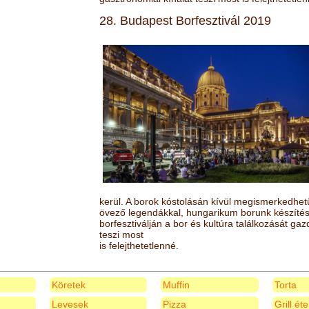
28. Budapest Borfesztivál 2019
kerül. A borok kóstolásán kívül megismerkedhet
övező legendákkal, hungarikum borunk készítésé
borfesztiválján a bor és kultúra találkozását ga
teszi most
is felejthetetlenné.
Köretek
Muffin
Torta
Levesek
Pizza
Grill ét