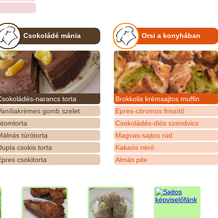
Csokoládé mánia
Orsi a konyhában
Csokoládés-narancs torta
Brokkolis krémsajtos muffin
Vaníliakrémes gomb szelet
Epres-citromos frissítő
Atomtorta
Csokoládés-diós szendvics
álnás túrótorta
Magvas-sajtos rúd
upla csokis torta
Kakaós néró
pres csokitorta
Almás pite