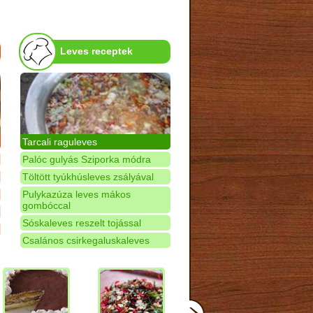
Leves receptek
Tarcali raguleves
Palóc gulyás Sziporka módra
Töltött tyúkhúsleves zsályával
Pulykazúza leves mákos
gombóccal
Sóskaleves reszelt tojással
Csalános csirkegaluskaleves