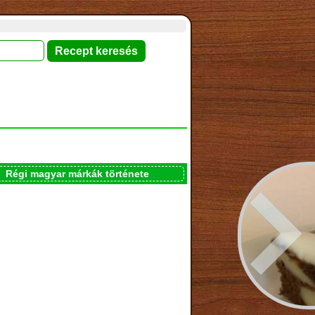
Régi magyar márkák története