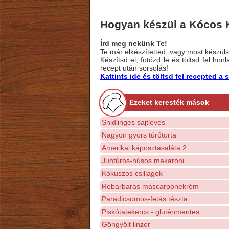
Hogyan készül a Kócos K
Írd meg nekünk Te!
Te már elkészítetted, vagy most készülsz
Készítsd el, fotózd le és töltsd fel ho
recept után sorsolás!
Kattints ide és töltsd fel recepted 
Ezeket keresték mások
Snidlinges sajtleves
Nagyon gyors túrótorta
Amerikai káposztasaláta 2.
Juhtúrós-húsos makaróni
Kókuszos csillagok
Rebarbarás mascarponekrém
Paradicsomos-fetás tészta
Piskótatekercs - gluténmentes
Göngyölt linzer