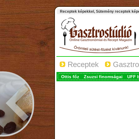
Receptek képekkel, Sütemény receptek képek
Receptek
Gasztro
Ottis főz
Zsuzsi finomságai
UFF 