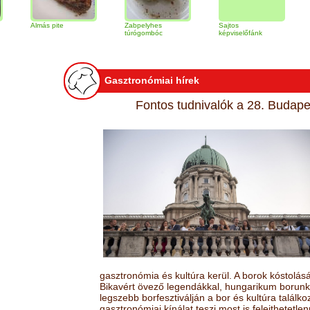
Almás pite
Zabpelyhes
Sajtos
Tiramisu t
túrógombóc
képviselőfánk
Gasztronómiai hírek
Fontos tudnivalók a 28. Budapes
gasztronómia és kultúra kerül. A borok kóstolá
Bikavért övező legendákkal, hungarikum borunk 
legszebb borfesztiválján a bor és kultúra találk
gasztronómiai kínálat teszi most is felejthetetlen