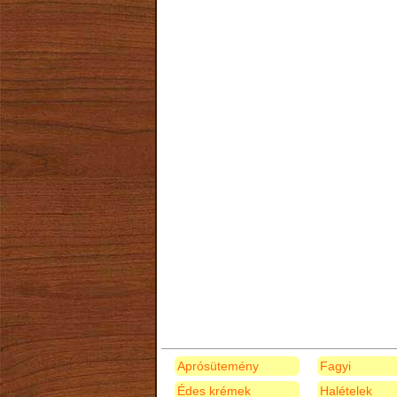
Aprósütemény
Fagyi
Édes krémek
Halételek