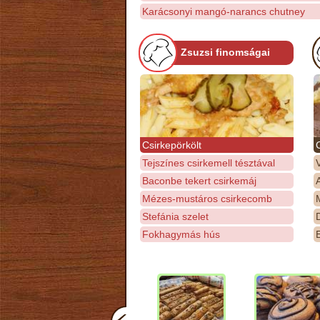
Karácsonyi mangó-narancs chutney
Zsuzsi finomságai
Csirkepörkölt
Tejszínes csirkemell tésztával
Baconbe tekert csirkemáj
Mézes-mustáros csirkecomb
M
Stefánia szelet
D
Fokhagymás hús
E