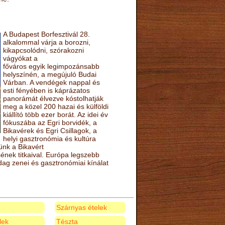
A Budapest Borfesztivál 28.
alkalommal várja a borozni,
kikapcsolódni, szórakozni
vágyókat a
főváros egyik legimpozánsabb
helyszínén, a megújuló Budai
Várban. A vendégek nappal és
esti fényében is káprázatos
panorámát élvezve kóstolhatják
meg a közel 200 hazai és külföldi
kiállító több ezer borát. Az idei év
fókuszába az Egri borvidék, a
Bikavérek és Egri Csillagok, a
helyi gasztronómia és kultúra
ünk a Bikavért
nek titkaival. Európa legszebb
zdag zenei és gasztronómiai kínálat
Szárnyas ételek
elek
Tészta