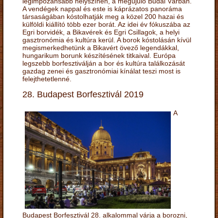
legimpozánsabb helyszínén, a megújuló Budai Várban.
A vendégek nappal és este is káprázatos panoráma
társaságában kóstolhatják meg a közel 200 hazai és
külföldi kiállító több ezer borát. Az idei év fókuszába az
Egri borvidék, a Bikavérek és Egri Csillagok, a helyi
gasztronómia és kultúra kerül. A borok kóstolásán kívül
megismerkedhetünk a Bikavért övező legendákkal,
hungarikum borunk készítésének titkaival. Európa
legszebb borfesztiválján a bor és kultúra találkozását
gazdag zenei és gasztronómiai kínálat teszi most is
felejthetetlenné.
28. Budapest Borfesztivál 2019
A
Budapest Borfesztivál 28. alkalommal várja a borozni,