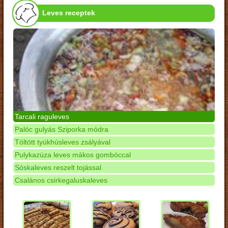
Leves receptek
Tarcali raguleves
Palóc gulyás Sziporka módra
Töltött tyúkhúsleves zsályával
Pulykazúza leves mákos gombóccal
Sóskaleves reszelt tojással
Csalános csirkegaluskaleves