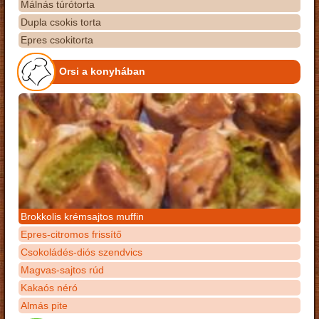
Málnás túrótorta
Dupla csokis torta
Epres csokitorta
Orsi a konyhában
Brokkolis krémsajtos muffin
Epres-citromos frissítő
Csokoládés-diós szendvics
Magvas-sajtos rúd
Kakaós néró
Almás pite