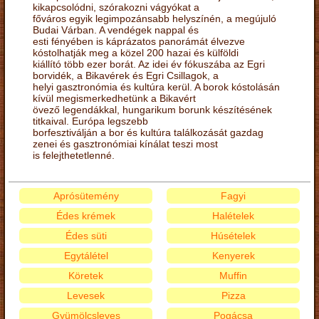
kikapcsolódni, szórakozni vágyókat a
főváros egyik legimpozánsabb helyszínén, a megújuló
Budai Várban. A vendégek nappal és
esti fényében is káprázatos panorámát élvezve
kóstolhatják meg a közel 200 hazai és külföldi
kiállító több ezer borát. Az idei év fókuszába az Egri
borvidék, a Bikavérek és Egri Csillagok, a
helyi gasztronómia és kultúra kerül. A borok kóstolásán
kívül megismerkedhetünk a Bikavért
övező legendákkal, hungarikum borunk készítésének
titkaival. Európa legszebb
borfesztiválján a bor és kultúra találkozását gazdag
zenei és gasztronómiai kínálat teszi most
is felejthetetlenné.
Aprósütemény
Fagyi
Édes krémek
Halételek
Édes süti
Húsételek
Egytálétel
Kenyerek
Köretek
Muffin
Levesek
Pizza
Gyümölcsleves
Pogácsa