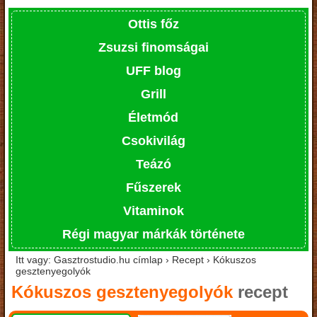
Ottis főz
Zsuzsi finomságai
UFF blog
Grill
Életmód
Csokivilág
Teázó
Fűszerek
Vitaminok
Régi magyar márkák története
Itt vagy: Gasztrostudio.hu címlap › Recept › Kókuszos
gesztenyegolyók
Kókuszos gesztenyegolyók
recept