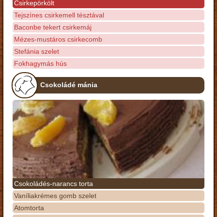
Csirkepörkölt
Tejszínes csirkemell tésztával
Baconbe tekert csirkemáj
Mézes-mustáros csirkecomb
Stefánia szelet
Fokhagymás hús
Csokoládé mánia
Csokoládés-narancs torta
Vaníliakrémes gomb szelet
Atomtorta