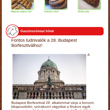
Magvas-sajtos rúd
Kakaós néró
Almás pite
Zabp
túró
Gasztronómiai hírek
Fontos tudnivalók a 28. Budapest
Borfesztiválhoz!
A
Budapest Borfesztivál 28. alkalommal várja a borozni,
kikapcsolódni, szórakozni vágyókat a főváros egyik