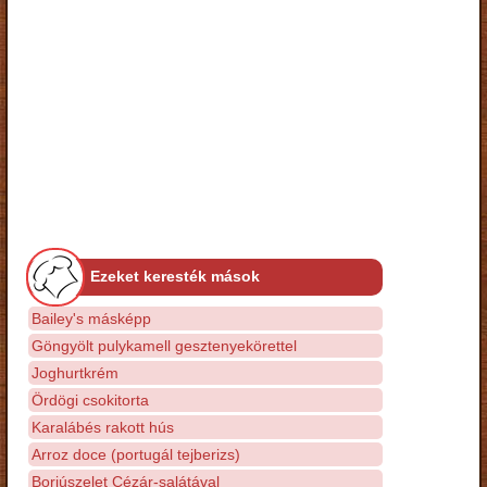
Ezeket keresték mások
Bailey's másképp
Göngyölt pulykamell gesztenyekörettel
Joghurtkrém
Ördögi csokitorta
Karalábés rakott hús
Arroz doce (portugál tejberizs)
Borjúszelet Cézár-salátával