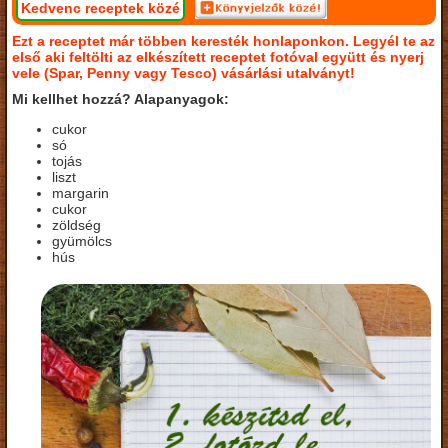
Kedvenc receptek közé
Ezt a receptet már többen keresték honlaponkon. Legyél te az
első aki feltölti az elkészített receptet fotóval együtt és nyerj
vele (Spar, Penny vagy Tesco) vásárlási utalványt!
Mi kellhet hozzá? Alapanyagok:
cukor
só
tojás
liszt
margarin
cukor
zöldség
gyümölcs
hús