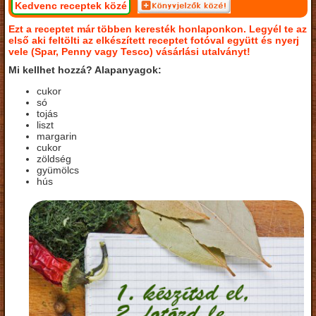
Kedvenc receptek közé
Ezt a receptet már többen keresték honlaponkon. Legyél te az
első aki feltölti az elkészített receptet fotóval együtt és nyerj
vele (Spar, Penny vagy Tesco) vásárlási utalványt!
Mi kellhet hozzá? Alapanyagok:
cukor
só
tojás
liszt
margarin
cukor
zöldség
gyümölcs
hús