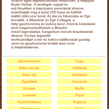
főváros egyik legimpozánsabb helyszínén, a megújuló
Budai Várban. A vendégek nappal és
esti fényében is káprázatos panorámát élvezve
kóstolhatják meg a közel 200 hazai és külföldi
kiállító több ezer borát. Az idei év fókuszába az Egri
borvidék, a Bikavérek és Egri Csillagok, a
helyi gasztronómia és kultúra kerül. A borok kóstolásán
kívül megismerkedhetünk a Bikavért
övező legendákkal, hungarikum borunk készítésének
titkaival. Európa legszebb
borfesztiválján a bor és kultúra találkozását gazdag
zenei és gasztronómiai kínálat teszi most
is felejthetetlenné.
Aprósütemény
Fagyi
Édes krémek
Halételek
Édes süti
Húsételek
Egytálétel
Kenyerek
Köretek
Muffin
Levesek
Pizza
Gyümölcsleves
Pogácsa
Zöldségleves
Saláta