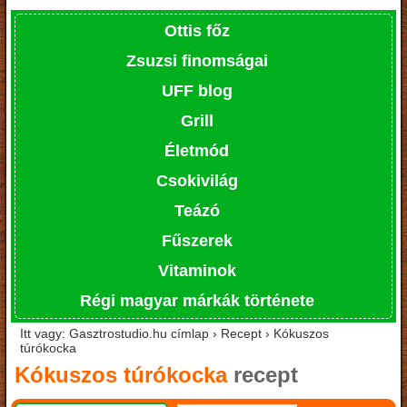
Ottis főz
Zsuzsi finomságai
UFF blog
Grill
Életmód
Csokivilág
Teázó
Fűszerek
Vitaminok
Régi magyar márkák története
Itt vagy: Gasztrostudio.hu címlap › Recept › Kókuszos
túrókocka
Kókuszos túrókocka
recept