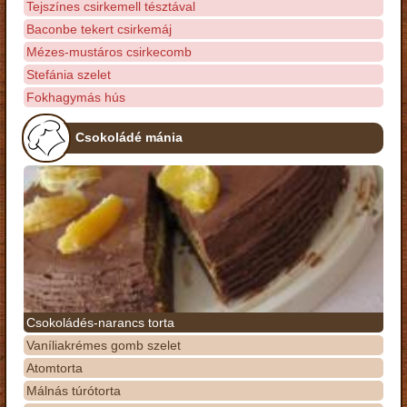
Tejszínes csirkemell tésztával
Baconbe tekert csirkemáj
Mézes-mustáros csirkecomb
Stefánia szelet
Fokhagymás hús
Csokoládé mánia
Csokoládés-narancs torta
Vaníliakrémes gomb szelet
Atomtorta
Málnás túrótorta