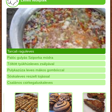
Leves receptek
Tarcali raguleves
Palóc gulyás Sziporka módra
Töltött tyúkhúsleves zsályával
Pulykazúza leves mákos gombóccal
Sóskaleves reszelt tojással
Csalános csirkegaluskaleves