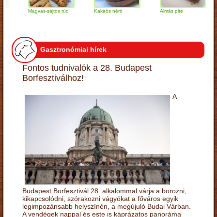
Magvas-sajtos rúd
Kakaós néró
Almás pite
Z
t
Gasztronómiai hírek
Fontos tudnivalók a 28. Budapest
Borfesztiválhoz!
A
Budapest Borfesztivál 28. alkalommal várja a borozni,
kikapcsolódni, szórakozni vágyókat a főváros egyik
legimpozánsabb helyszínén, a megújuló Budai Várban.
A vendégek nappal és este is káprázatos panoráma