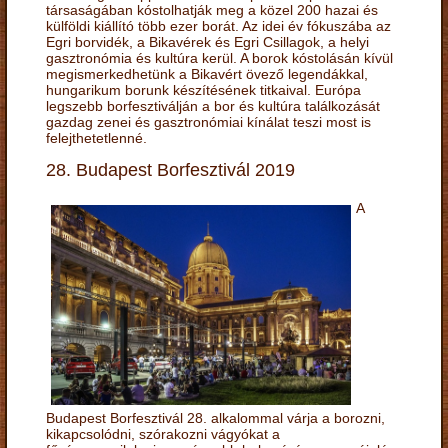
társaságában kóstolhatják meg a közel 200 hazai és
külföldi kiállító több ezer borát. Az idei év fókuszába az
Egri borvidék, a Bikavérek és Egri Csillagok, a helyi
gasztronómia és kultúra kerül. A borok kóstolásán kívül
megismerkedhetünk a Bikavért övező legendákkal,
hungarikum borunk készítésének titkaival. Európa
legszebb borfesztiválján a bor és kultúra találkozását
gazdag zenei és gasztronómiai kínálat teszi most is
felejthetetlenné.
28. Budapest Borfesztivál 2019
A
Budapest Borfesztivál 28. alkalommal várja a borozni,
kikapcsolódni, szórakozni vágyókat a