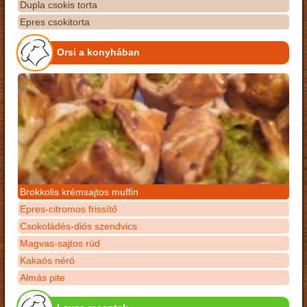
Dupla csokis torta
Epres csokitorta
Orsi a konyhában
Brokkolis krémsajtos muffin
Epres-citromos frissítő
Csokoládés-diós szendvics
Magvas-sajtos rúd
Kakaós néró
Almás pite