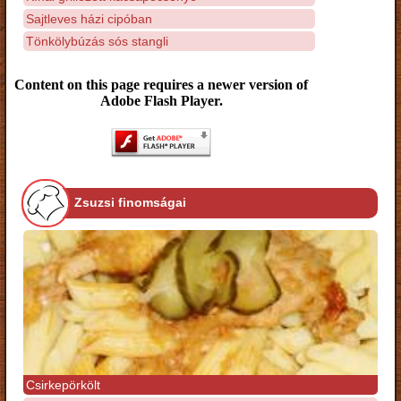
Sajtleves házi cipóban
Tönkölybúzás sós stangli
Content on this page requires a newer version of
Adobe Flash Player.
Zsuzsi finomságai
Csirkepörkölt