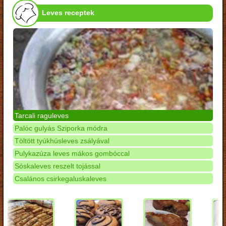
Leves receptek
Tarcali raguleves
Palóc gulyás Sziporka módra
Töltött tyúkhúsleves zsályával
Pulykazúza leves mákos gombóccal
Sóskaleves reszelt tojással
Csalános csirkegaluskaleves