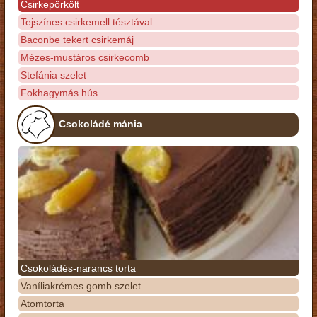
Csirkepörkölt
Tejszínes csirkemell tésztával
Baconbe tekert csirkemáj
Mézes-mustáros csirkecomb
Stefánia szelet
Fokhagymás hús
Csokoládé mánia
Csokoládés-narancs torta
Vaníliakrémes gomb szelet
Atomtorta