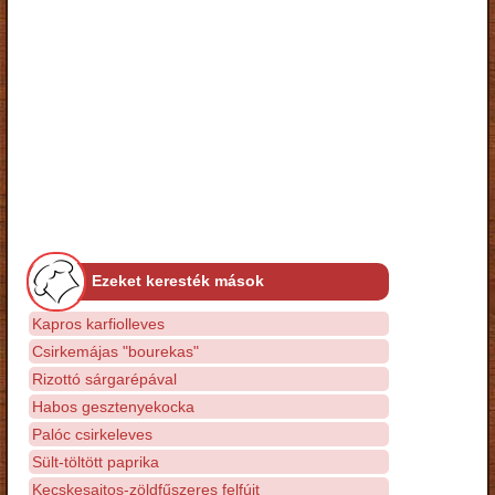
Ezeket keresték mások
Kapros karfiolleves
Csirkemájas "bourekas"
Rizottó sárgarépával
Habos gesztenyekocka
Palóc csirkeleves
Sült-töltött paprika
Kecskesajtos-zöldfűszeres felfújt