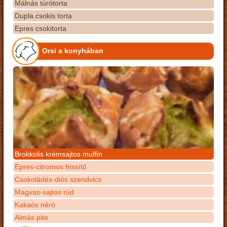
Málnás túrótorta
Dupla csokis torta
Epres csokitorta
Orsi a konyhában
Brokkolis krémsajtos muffin
Epres-citromos frissítő
Csokoládés-diós szendvics
Magvas-sajtos rúd
Kakaós néró
Almás pite