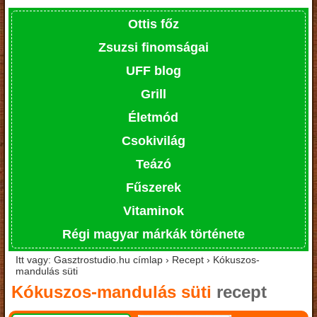
Ottis főz
Zsuzsi finomságai
UFF blog
Grill
Életmód
Csokivilág
Teázó
Fűszerek
Vitaminok
Régi magyar márkák története
Itt vagy: Gasztrostudio.hu címlap › Recept › Kókuszos-
mandulás süti
Kókuszos-mandulás süti
recept