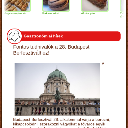
vas-sajtos rúd
Kakaós néró
Almás pite
Zabpelyhes
túrógombóc
Gasztronómiai hírek
Fontos tudnivalók a 28. Budapest
Borfesztiválhoz!
A
Budapest Borfesztivál 28. alkalommal várja a borozni,
kikapcsolódni, szórakozni vágyókat a főváros egyik