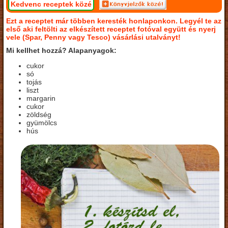
Kedvenc receptek közé
Ezt a receptet már többen keresték honlaponkon. Legyél te az
első aki feltölti az elkészített receptet fotóval együtt és nyerj
vele (Spar, Penny vagy Tesco) vásárlási utalványt!
Mi kellhet hozzá? Alapanyagok:
cukor
só
tojás
liszt
margarin
cukor
zöldség
gyümölcs
hús