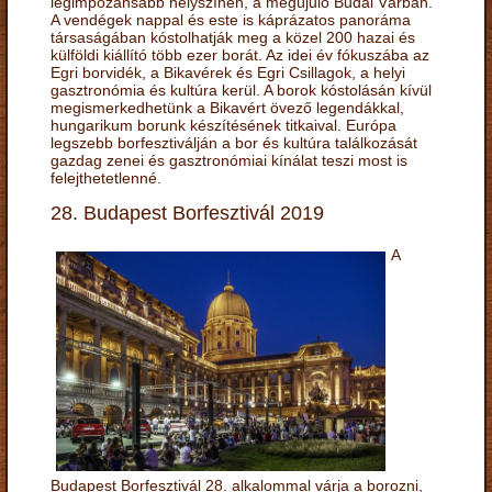
legimpozánsabb helyszínén, a megújuló Budai Várban.
A vendégek nappal és este is káprázatos panoráma
társaságában kóstolhatják meg a közel 200 hazai és
külföldi kiállító több ezer borát. Az idei év fókuszába az
Egri borvidék, a Bikavérek és Egri Csillagok, a helyi
gasztronómia és kultúra kerül. A borok kóstolásán kívül
megismerkedhetünk a Bikavért övező legendákkal,
hungarikum borunk készítésének titkaival. Európa
legszebb borfesztiválján a bor és kultúra találkozását
gazdag zenei és gasztronómiai kínálat teszi most is
felejthetetlenné.
28. Budapest Borfesztivál 2019
A
Budapest Borfesztivál 28. alkalommal várja a borozni,