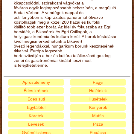
kikapcsolódni, szórakozni vágyókat a
főváros egyik legimpozánsabb helyszínén, a megújuló
Budai Várban. A vendégek nappal és
esti fényében is káprázatos panorámát élvezve
kóstolhatják meg a közel 200 hazai és külföldi
kiállító több ezer borát. Az idei év fókuszába az Egri
borvidék, a Bikavérek és Egri Csillagok, a
helyi gasztronómia és kultúra kerül. A borok kóstolásán
kívül megismerkedhetünk a Bikavért
övező legendákkal, hungarikum borunk készítésének
titkaival. Európa legszebb
borfesztiválján a bor és kultúra találkozását gazdag
zenei és gasztronómiai kínálat teszi most
is felejthetetlenné.
Aprósütemény
Fagyi
Édes krémek
Halételek
Édes süti
Húsételek
Egytálétel
Kenyerek
Köretek
Muffin
Levesek
Pizza
Gyümölcsleves
Pogácsa