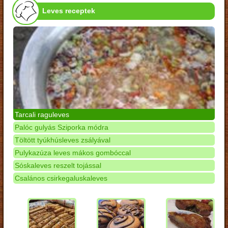
Leves receptek
Tarcali raguleves
Palóc gulyás Sziporka módra
Töltött tyúkhúsleves zsályával
Pulykazúza leves mákos gombóccal
Sóskaleves reszelt tojással
Csalános csirkegaluskaleves