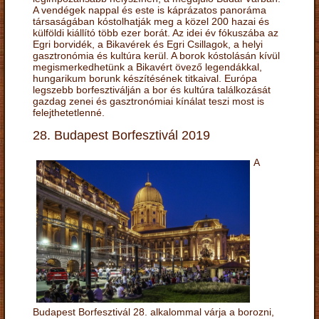
A vendégek nappal és este is káprázatos panoráma
társaságában kóstolhatják meg a közel 200 hazai és
külföldi kiállító több ezer borát. Az idei év fókuszába az
Egri borvidék, a Bikavérek és Egri Csillagok, a helyi
gasztronómia és kultúra kerül. A borok kóstolásán kívül
megismerkedhetünk a Bikavért övező legendákkal,
hungarikum borunk készítésének titkaival. Európa
legszebb borfesztiválján a bor és kultúra találkozását
gazdag zenei és gasztronómiai kínálat teszi most is
felejthetetlenné.
28. Budapest Borfesztivál 2019
A
Budapest Borfesztivál 28. alkalommal várja a borozni,