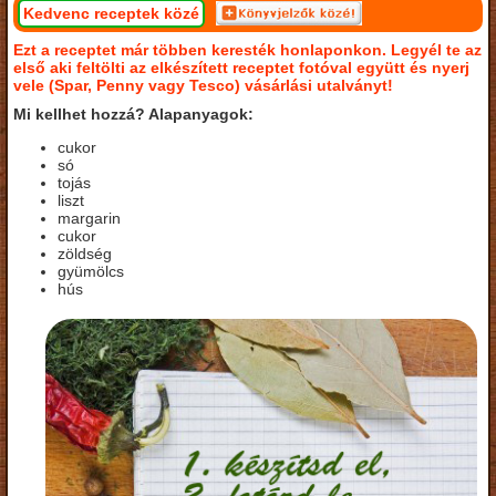
Kedvenc receptek közé
Ezt a receptet már többen keresték honlaponkon. Legyél te az
első aki feltölti az elkészített receptet fotóval együtt és nyerj
vele (Spar, Penny vagy Tesco) vásárlási utalványt!
Mi kellhet hozzá? Alapanyagok:
cukor
só
tojás
liszt
margarin
cukor
zöldség
gyümölcs
hús