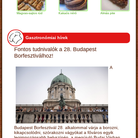
Magvas-sajtos rúd
Kakaós néró
Almás pite
Za
tú
Gasztronómiai hírek
Fontos tudnivalók a 28. Budapest
Borfesztiválhoz!
A
Budapest Borfesztivál 28. alkalommal várja a borozni,
kikapcsolódni, szórakozni vágyókat a főváros egyik
legimpozánsabb helyszínén, a megújuló Budai Várban.