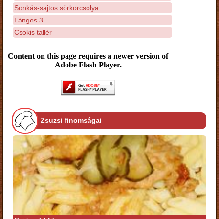
Sonkás-sajtos sörkorcsolya
Lángos 3.
Csokis tallér
Content on this page requires a newer version of
Adobe Flash Player.
Zsuzsi finomságai