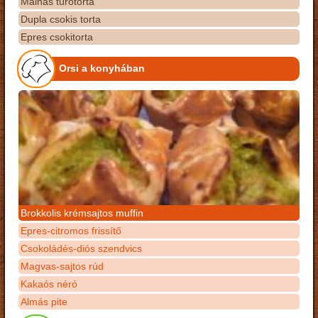
Málnás túrótorta
Dupla csokis torta
Epres csokitorta
Orsi a konyhában
Brokkolis krémsajtos muffin
Epres-citromos frissítő
Csokoládés-diós szendvics
Magvas-sajtos rúd
Kakaós néró
Almás pite