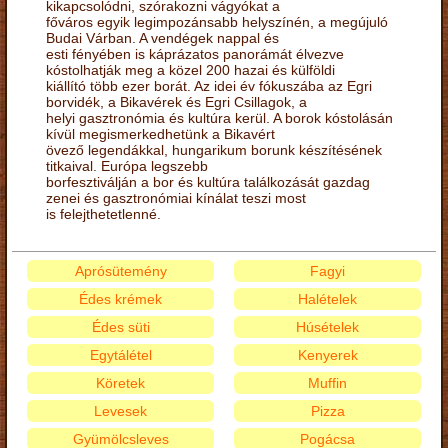
kikapcsolódni, szórakozni vágyókat a
főváros egyik legimpozánsabb helyszínén, a megújuló
Budai Várban. A vendégek nappal és
esti fényében is káprázatos panorámát élvezve
kóstolhatják meg a közel 200 hazai és külföldi
kiállító több ezer borát. Az idei év fókuszába az Egri
borvidék, a Bikavérek és Egri Csillagok, a
helyi gasztronómia és kultúra kerül. A borok kóstolásán
kívül megismerkedhetünk a Bikavért
övező legendákkal, hungarikum borunk készítésének
titkaival. Európa legszebb
borfesztiválján a bor és kultúra találkozását gazdag
zenei és gasztronómiai kínálat teszi most
is felejthetetlenné.
Aprósütemény
Fagyi
Édes krémek
Halételek
Édes süti
Húsételek
Egytálétel
Kenyerek
Köretek
Muffin
Levesek
Pizza
Gyümölcsleves
Pogácsa