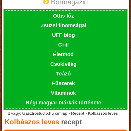
Bormagazin
Ottis főz
Zsuzsi finomságai
UFF blog
Grill
Életmód
Csokivilág
Teázó
Fűszerek
Vitaminok
Régi magyar márkák története
Itt vagy: Gasztrostudio.hu címlap › Recept › Kolbászos leves
Kolbászos leves
recept