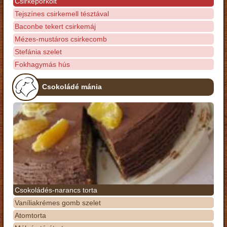
Csirkepörkölt
Tejszínes csirkemell tésztával
Baconbe tekert csirkemáj
Mézes-mustáros csirkecomb
Stefánia szelet
Fokhagymás hús
Csokoládé mánia
Csokoládés-narancs torta
Vaníliakrémes gomb szelet
Atomtorta