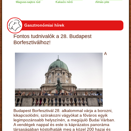
Magvas-sajtos rúd
Kakaós néró
Almás pite
Za
tú
Gasztronómiai hírek
Fontos tudnivalók a 28. Budapest
Borfesztiválhoz!
A
Budapest Borfesztivál 28. alkalommal várja a borozni,
kikapcsolódni, szórakozni vágyókat a főváros egyik
legimpozánsabb helyszínén, a megújuló Budai Várban.
A vendégek nappal és este is káprázatos panoráma
társaságában kóstolhatják meg a közel 200 hazai és