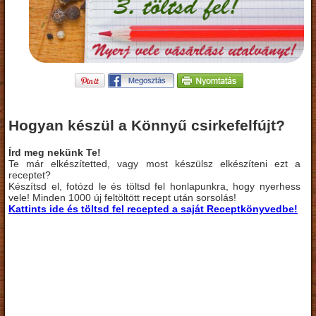
Hogyan készül a Könnyű csirkefelfújt?
Írd meg nekünk Te!
Te már elkészítetted, vagy most készülsz elkészíteni ezt a
receptet?
Készítsd el, fotózd le és töltsd fel honlapunkra, hogy nyerhess
vele! Minden 1000 új feltöltött recept után sorsolás!
Kattints ide és töltsd fel recepted a saját Receptkönyvedbe!