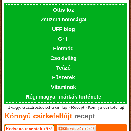
Ottis főz
Zsuzsi finomságai
UFF blog
Grill
Életmód
Csokivilág
Teázó
Fűszerek
Vitaminok
Régi magyar márkák története
Itt vagy: Gasztrostudio.hu címlap › Recept › Könnyű csirkefelfújt
Könnyű csirkefelfújt
recept
Kedvenc receptek közé