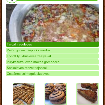
Tarcali raguleves
Palóc gulyás Sziporka módra
Töltött tyúkhúsleves zsályával
Pulykazúza leves mákos gombóccal
Sóskaleves reszelt tojással
Csalános csirkegaluskaleves