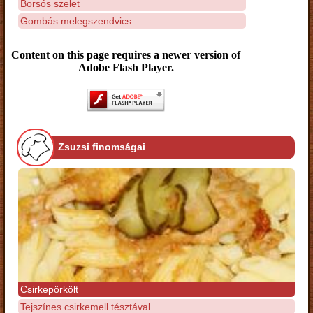
Borsós szelet
Gombás melegszendvics
Content on this page requires a newer version of
Adobe Flash Player.
Zsuzsi finomságai
Csirkepörkölt
Tejszínes csirkemell tésztával