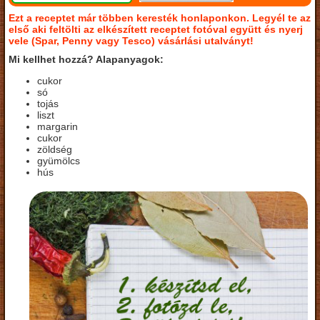
Ezt a receptet már többen keresték honlaponkon. Legyél te az
első aki feltölti az elkészített receptet fotóval együtt és nyerj
vele (Spar, Penny vagy Tesco) vásárlási utalványt!
Mi kellhet hozzá? Alapanyagok:
cukor
só
tojás
liszt
margarin
cukor
zöldség
gyümölcs
hús