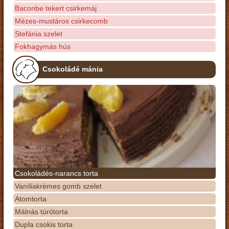
Baconbe tekert csirkemáj
Mézes-mustáros csirkecomb
Stefánia szelet
Fokhagymás hús
Csokoládé mánia
Csokoládés-narancs torta
Vaníliakrémes gomb szelet
Atomtorta
Málnás túrótorta
Dupla csokis torta