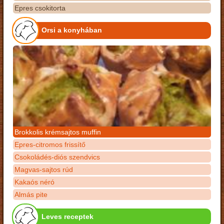
Epres csokitorta
Orsi a konyhában
Brokkolis krémsajtos muffin
Epres-citromos frissítő
Csokoládés-diós szendvics
Magvas-sajtos rúd
Kakaós néró
Almás pite
Leves receptek