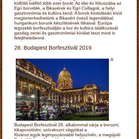
külföldi kiállító több ezer borát. Az idei év fókuszába az
Egri borvidék, a Bikavérek és Egri Csillagok, a helyi
gasztronómia és kultúra kerül. A borok kóstolásán kívül
megismerkedhetünk a Bikavért övező legendákkal,
hungarikum borunk készítésének titkaival. Európa
legszebb borfesztiválján a bor és kultúra találkozását
gazdag zenei és gasztronómiai kínálat teszi most is
felejthetetlenné.
28. Budapest Borfesztivál 2019
A
Budapest Borfesztivál 28. alkalommal várja a borozni,
kikapcsolódni, szórakozni vágyókat a
főváros egyik legimpozánsabb helyszínén, a megújuló