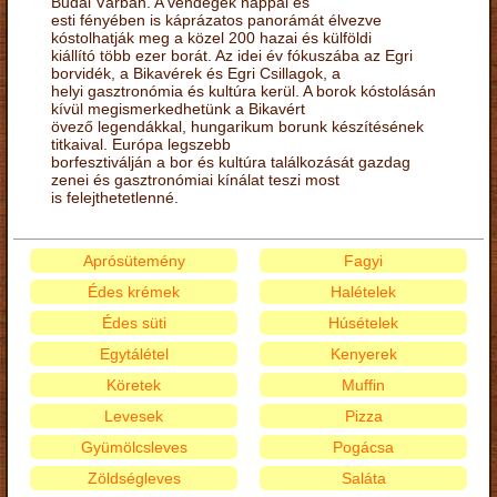
Budai Várban. A vendégek nappal és
esti fényében is káprázatos panorámát élvezve
kóstolhatják meg a közel 200 hazai és külföldi
kiállító több ezer borát. Az idei év fókuszába az Egri
borvidék, a Bikavérek és Egri Csillagok, a
helyi gasztronómia és kultúra kerül. A borok kóstolásán
kívül megismerkedhetünk a Bikavért
övező legendákkal, hungarikum borunk készítésének
titkaival. Európa legszebb
borfesztiválján a bor és kultúra találkozását gazdag
zenei és gasztronómiai kínálat teszi most
is felejthetetlenné.
Aprósütemény
Fagyi
Édes krémek
Halételek
Édes süti
Húsételek
Egytálétel
Kenyerek
Köretek
Muffin
Levesek
Pizza
Gyümölcsleves
Pogácsa
Zöldségleves
Saláta