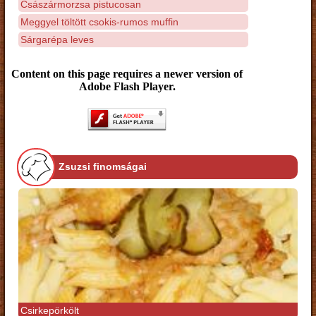
Császármorzsa pistucosan
Meggyel töltött csokis-rumos muffin
Sárgarépa leves
Content on this page requires a newer version of
Adobe Flash Player.
Zsuzsi finomságai
Csirkepörkölt