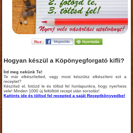
Hogyan készül a Köpönyegforgató kifli?
Írd meg nekünk Te!
Te már elkészítetted, vagy most készülsz elkészíteni ezt a
receptet?
Készítsd el, fotózd le és töltsd fel honlapunkra, hogy nyerhess
vele! Minden 1000 új feltöltött recept után sorsolás!
Kattints ide és töltsd fel recepted a saját Receptkönyvedbe!