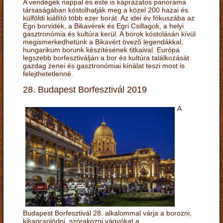
A vendégek nappal és este is káprázatos panoráma
társaságában kóstolhatják meg a közel 200 hazai és
külföldi kiállító több ezer borát. Az idei év fókuszába az
Egri borvidék, a Bikavérek és Egri Csillagok, a helyi
gasztronómia és kultúra kerül. A borok kóstolásán kívül
megismerkedhetünk a Bikavért övező legendákkal,
hungarikum borunk készítésének titkaival. Európa
legszebb borfesztiválján a bor és kultúra találkozását
gazdag zenei és gasztronómiai kínálat teszi most is
felejthetetlenné.
28. Budapest Borfesztivál 2019
A
Budapest Borfesztivál 28. alkalommal várja a borozni,
kikapcsolódni, szórakozni vágyókat a