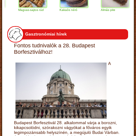
Magvas-sajtos rúd
Kakaós néró
Almás pite
Z
t
Gasztronómiai hírek
Fontos tudnivalók a 28. Budapest
Borfesztiválhoz!
A
Budapest Borfesztivál 28. alkalommal várja a borozni,
kikapcsolódni, szórakozni vágyókat a főváros egyik
legimpozánsabb helyszínén, a megújuló Budai Várban.