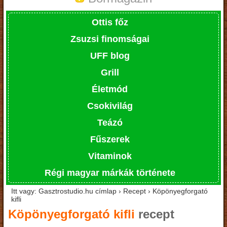
Ottis főz
Zsuzsi finomságai
UFF blog
Grill
Életmód
Csokivilág
Teázó
Fűszerek
Vitaminok
Régi magyar márkák története
Itt vagy: Gasztrostudio.hu címlap › Recept › Köpönyegforgató
kifli
Köpönyegforgató kifli
recept