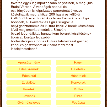
főváros egyik legimpozánsabb helyszínén, a megújuló
Budai Várban. A vendégek nappal és
esti fényében is káprázatos panorámát élvezve
kóstolhatják meg a közel 200 hazai és külföldi
kiállító több ezer borát. Az idei év fókuszába az Egri
borvidék, a Bikavérek és Egri Csillagok, a
helyi gasztronómia és kultúra kerül. A borok kóstolásán
kívül megismerkedhetünk a Bikavért
övező legendákkal, hungarikum borunk készítésének
titkaival. Európa legszebb
borfesztiválján a bor és kultúra találkozását gazdag
zenei és gasztronómiai kínálat teszi most
is felejthetetlenné.
Aprósütemény
Fagyi
Édes krémek
Halételek
Édes süti
Húsételek
Egytálétel
Kenyerek
Köretek
Muffin
Levesek
Pizza
Gyümölcsleves
Pogácsa