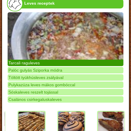
Leves receptek
Tarcali raguleves
Palóc gulyás Sziporka módra
Töltött tyúkhúsleves zsályával
Pulykazúza leves mákos gombóccal
Sóskaleves reszelt tojással
Csalános csirkegaluskaleves