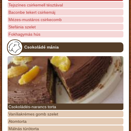
Tejszínes csirkemell tésztával
Baconbe tekert csirkemáj
Mézes-mustáros csirkecomb
Stefánia szelet
Fokhagymás hús
Csokoládé mánia
Csokoládés-narancs torta
Vaníliakrémes gomb szelet
Atomtorta
Málnás túrótorta