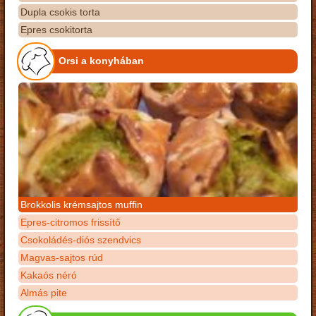
Dupla csokis torta
Epres csokitorta
Orsi a konyhában
Brokkolis krémsajtos muffin
Epres-citromos frissítő
Csokoládés-diós szendvics
Magvas-sajtos rúd
Kakaós néró
Almás pite