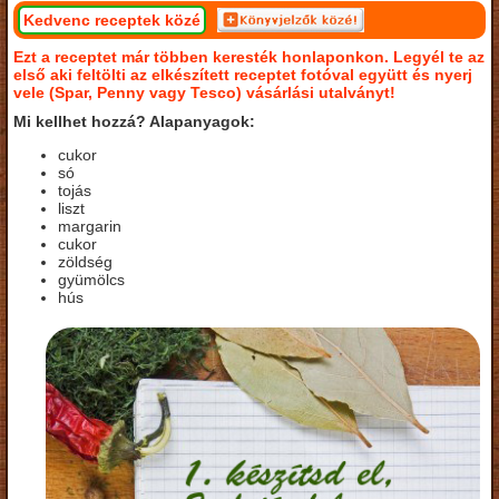
Kedvenc receptek közé
Ezt a receptet már többen keresték honlaponkon. Legyél te az
első aki feltölti az elkészített receptet fotóval együtt és nyerj
vele (Spar, Penny vagy Tesco) vásárlási utalványt!
Mi kellhet hozzá? Alapanyagok:
cukor
só
tojás
liszt
margarin
cukor
zöldség
gyümölcs
hús