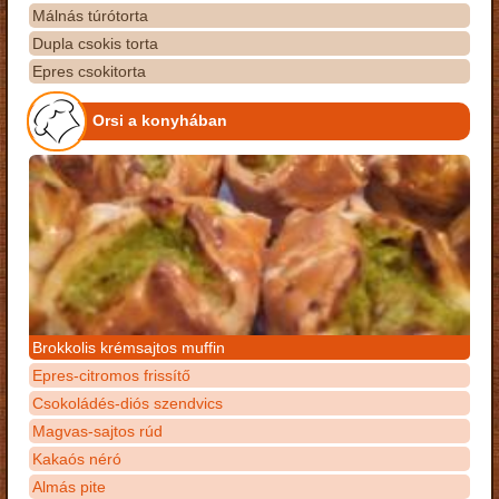
Málnás túrótorta
Dupla csokis torta
Epres csokitorta
Orsi a konyhában
Brokkolis krémsajtos muffin
Epres-citromos frissítő
Csokoládés-diós szendvics
Magvas-sajtos rúd
Kakaós néró
Almás pite