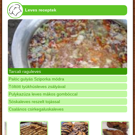
Leves receptek
Tarcali raguleves
Palóc gulyás Sziporka módra
Töltött tyúkhúsleves zsályával
Pulykazúza leves mákos gombóccal
Sóskaleves reszelt tojással
Csalános csirkegaluskaleves