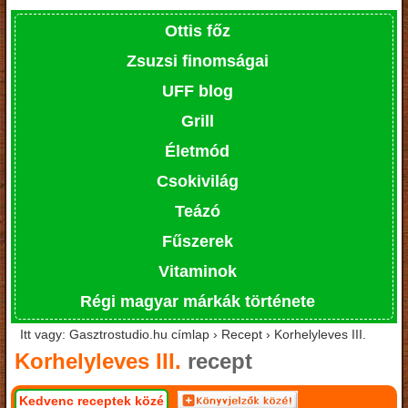
Ottis főz
Zsuzsi finomságai
UFF blog
Grill
Életmód
Csokivilág
Teázó
Fűszerek
Vitaminok
Régi magyar márkák története
Itt vagy: Gasztrostudio.hu címlap › Recept › Korhelyleves III.
Korhelyleves III.
recept
Kedvenc receptek közé