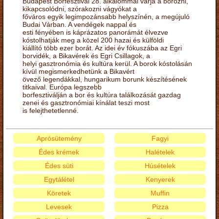
Budapest Borfesztivál 28. alkalommal várja a borozni,
kikapcsolódni, szórakozni vágyókat a
főváros egyik legimpozánsabb helyszínén, a megújuló
Budai Várban. A vendégek nappal és
esti fényében is káprázatos panorámát élvezve
kóstolhatják meg a közel 200 hazai és külföldi
kiállító több ezer borát. Az idei év fókuszába az Egri
borvidék, a Bikavérek és Egri Csillagok, a
helyi gasztronómia és kultúra kerül. A borok kóstolásán
kívül megismerkedhetünk a Bikavért
övező legendákkal, hungarikum borunk készítésének
titkaival. Európa legszebb
borfesztiválján a bor és kultúra találkozását gazdag
zenei és gasztronómiai kínálat teszi most
is felejthetetlenné.
Aprósütemény
Fagyi
Édes krémek
Halételek
Édes süti
Húsételek
Egytálétel
Kenyerek
Köretek
Muffin
Levesek
Pizza