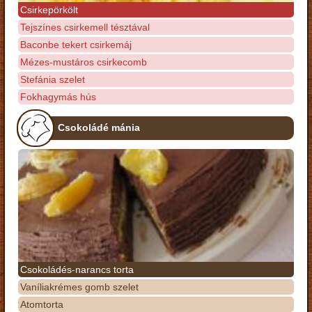
Csirkepörkölt
Tejszínes csirkemell tésztával
Baconbe tekert csirkemáj
Mézes-mustáros csirkecomb
Stefánia szelet
Fokhagymás hús
Csokoládé mánia
Csokoládés-narancs torta
Vaníliakrémes gomb szelet
Atomtorta