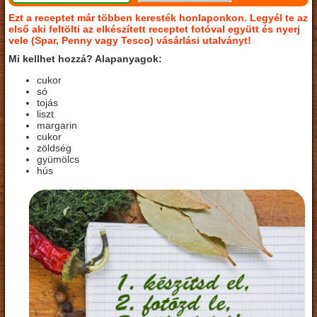
Ezt a receptet már többen keresték honlaponkon. Legyél te az
első aki feltölti az elkészített receptet fotóval együtt és nyerj
vele (Spar, Penny vagy Tesco) vásárlási utalványt!
Mi kellhet hozzá? Alapanyagok:
cukor
só
tojás
liszt
margarin
cukor
zöldség
gyümölcs
hús