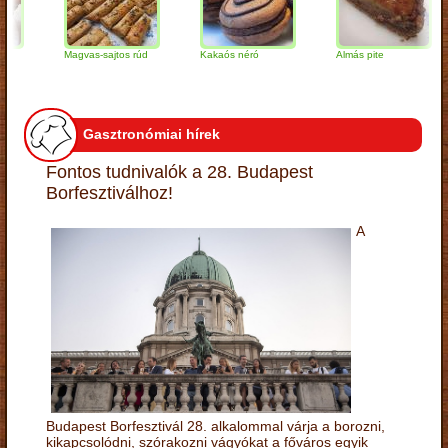
Magvas-sajtos rúd
Kakaós néró
Almás pite
Z
t
Gasztronómiai hírek
Fontos tudnivalók a 28. Budapest
Borfesztiválhoz!
A
Budapest Borfesztivál 28. alkalommal várja a borozni,
kikapcsolódni, szórakozni vágyókat a főváros egyik