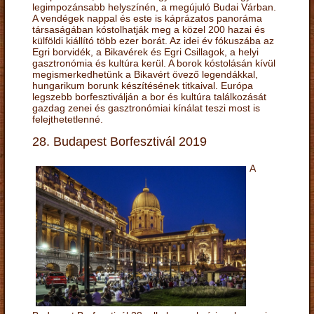
legimpozánsabb helyszínén, a megújuló Budai Várban.
A vendégek nappal és este is káprázatos panoráma
társaságában kóstolhatják meg a közel 200 hazai és
külföldi kiállító több ezer borát. Az idei év fókuszába az
Egri borvidék, a Bikavérek és Egri Csillagok, a helyi
gasztronómia és kultúra kerül. A borok kóstolásán kívül
megismerkedhetünk a Bikavért övező legendákkal,
hungarikum borunk készítésének titkaival. Európa
legszebb borfesztiválján a bor és kultúra találkozását
gazdag zenei és gasztronómiai kínálat teszi most is
felejthetetlenné.
28. Budapest Borfesztivál 2019
A