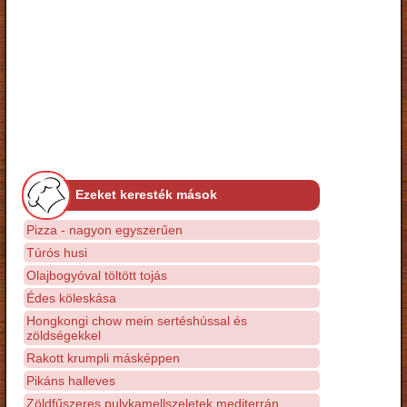
Ezeket keresték mások
Pizza - nagyon egyszerűen
Túrós husi
Olajbogyóval töltött tojás
Édes köleskása
Hongkongi chow mein sertéshússal és
zöldségekkel
Rakott krumpli másképpen
Pikáns halleves
Zöldfűszeres pulykamellszeletek mediterrán