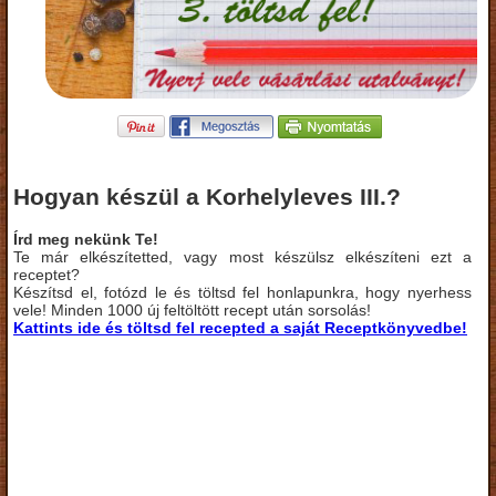
Hogyan készül a Korhelyleves III.?
Írd meg nekünk Te!
Te már elkészítetted, vagy most készülsz elkészíteni ezt a
receptet?
Készítsd el, fotózd le és töltsd fel honlapunkra, hogy nyerhess
vele! Minden 1000 új feltöltött recept után sorsolás!
Kattints ide és töltsd fel recepted a saját Receptkönyvedbe!