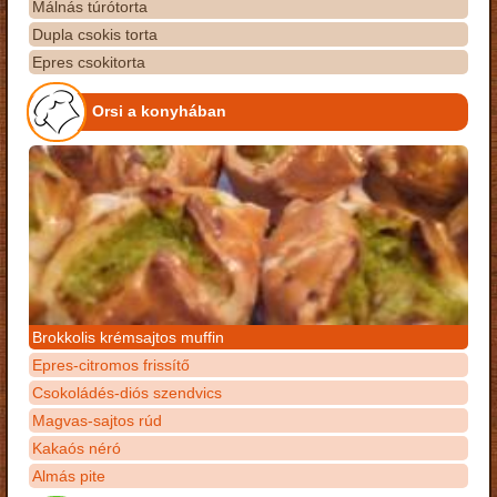
Málnás túrótorta
Dupla csokis torta
Epres csokitorta
Orsi a konyhában
Brokkolis krémsajtos muffin
Epres-citromos frissítő
Csokoládés-diós szendvics
Magvas-sajtos rúd
Kakaós néró
Almás pite