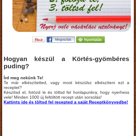
Hogyan készül a Körtés-gyömbéres
puding?
Írd meg nekünk Te!
Te már elkészítetted, vagy most készülsz elkészíteni ezt a
receptet?
Készítsd el, fotózd le és töltsd fel honlapunkra, hogy nyerhess
vele! Minden 1000 új feltöltött recept után sorsolás!
Kattints ide és töltsd fel recepted a saját Receptkönyvedbe!