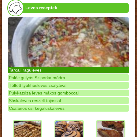
Leves receptek
Tarcali raguleves
Palóc gulyás Sziporka módra
Töltött tyúkhúsleves zsályával
Pulykazúza leves mákos gombóccal
Sóskaleves reszelt tojással
Csalános csirkegaluskaleves