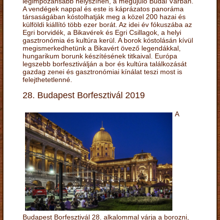
legimpozánsabb helyszínén, a megújuló Budai Várban.
A vendégek nappal és este is káprázatos panoráma
társaságában kóstolhatják meg a közel 200 hazai és
külföldi kiállító több ezer borát. Az idei év fókuszába az
Egri borvidék, a Bikavérek és Egri Csillagok, a helyi
gasztronómia és kultúra kerül. A borok kóstolásán kívül
megismerkedhetünk a Bikavért övező legendákkal,
hungarikum borunk készítésének titkaival. Európa
legszebb borfesztiválján a bor és kultúra találkozását
gazdag zenei és gasztronómiai kínálat teszi most is
felejthetetlenné.
28. Budapest Borfesztivál 2019
A
Budapest Borfesztivál 28. alkalommal várja a borozni,