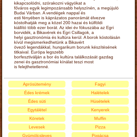
kikapcsolódni, szórakozni vágyókat a
főváros egyik legimpozánsabb helyszínén, a megújuló
Budai Várban. A vendégek nappal és
esti fényében is káprázatos panorámát élvezve
kóstolhatják meg a közel 200 hazai és külföldi
kiállító több ezer borát. Az idei év fókuszába az Egri
borvidék, a Bikavérek és Egri Csillagok, a
helyi gasztronómia és kultúra kerül. A borok kóstolásán
kívül megismerkedhetünk a Bikavért
övező legendákkal, hungarikum borunk készítésének
titkaival. Európa legszebb
borfesztiválján a bor és kultúra találkozását gazdag
zenei és gasztronómiai kínálat teszi most
is felejthetetlenné.
Aprósütemény
Fagyi
Édes krémek
Halételek
Édes süti
Húsételek
Egytálétel
Kenyerek
Köretek
Muffin
Levesek
Pizza
Gyümölcsleves
Pogácsa