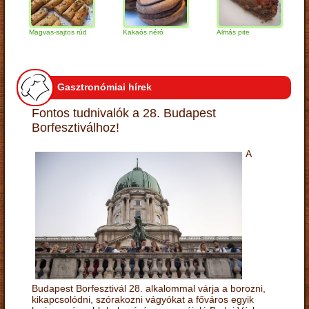
Magvas-sajtos rúd
Kakaós néró
Almás pite
Zabp
túró
Gasztronómiai hírek
Fontos tudnivalók a 28. Budapest
Borfesztiválhoz!
A
Budapest Borfesztivál 28. alkalommal várja a borozni,
kikapcsolódni, szórakozni vágyókat a főváros egyik