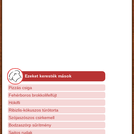
Ezeket keresték mások
Pizzás csiga
Fehérboros brokkolifelfújt
Hókifli
Ribizlis-kókuszos túrótorta
Szójaszószos csirkemell
Bodzaszörp sűrítmény
Sajtos rudak