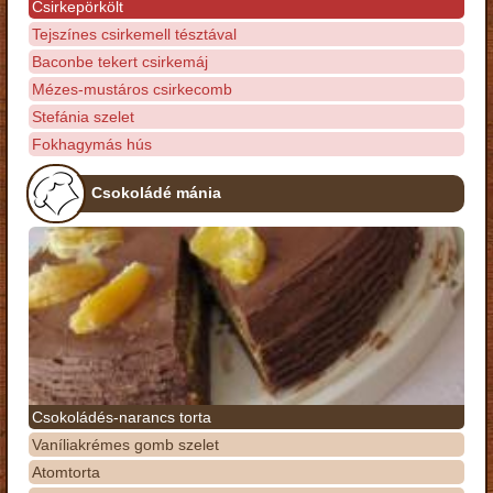
Csirkepörkölt
Tejszínes csirkemell tésztával
Baconbe tekert csirkemáj
Mézes-mustáros csirkecomb
Stefánia szelet
Fokhagymás hús
Csokoládé mánia
Csokoládés-narancs torta
Vaníliakrémes gomb szelet
Atomtorta