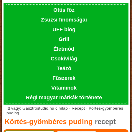
Ottis főz
Zsuzsi finomságai
UFF blog
Grill
Életmód
Csokivilág
Teázó
Fűszerek
Vitaminok
Régi magyar márkák története
Itt vagy: Gasztrostudio.hu címlap › Recept › Körtés-gyömbéres
puding
Körtés-gyömbéres puding
recept