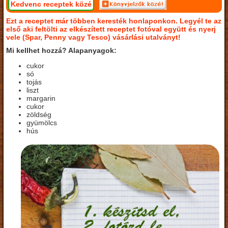
Kedvenc receptek közé
Ezt a receptet már többen keresték honlaponkon. Legyél te az
első aki feltölti az elkészített receptet fotóval együtt és nyerj
vele (Spar, Penny vagy Tesco) vásárlási utalványt!
Mi kellhet hozzá? Alapanyagok:
cukor
só
tojás
liszt
margarin
cukor
zöldség
gyümölcs
hús