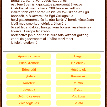
Budai Várban. A vendégek nappal és
esti fényében is káprázatos panorámát élvezve
kóstolhatják meg a közel 200 hazai és külföldi
kiállító több ezer borát. Az idei év fókuszába az Egri
borvidék, a Bikavérek és Egri Csillagok, a
helyi gasztronómia és kultúra kerül. A borok kóstolásán
kívül megismerkedhetünk a Bikavért
övező legendákkal, hungarikum borunk készítésének
titkaival. Európa legszebb
borfesztiválján a bor és kultúra találkozását gazdag
zenei és gasztronómiai kínálat teszi most
is felejthetetlenné.
Aprósütemény
Fagyi
Édes krémek
Halételek
Édes süti
Húsételek
Egytálétel
Kenyerek
Köretek
Muffin
Levesek
Pizza
Gyümölcsleves
Pogácsa
Zöldségleves
Saláta