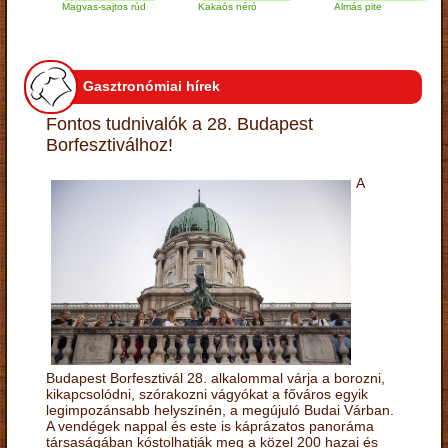
Magvas-sajtos rúd
Kakaós néró
Almás pite
Z
t
Gasztronómiai hírek
Fontos tudnivalók a 28. Budapest
Borfesztiválhoz!
A
Budapest Borfesztivál 28. alkalommal várja a borozni,
kikapcsolódni, szórakozni vágyókat a főváros egyik
legimpozánsabb helyszínén, a megújuló Budai Várban.
A vendégek nappal és este is káprázatos panoráma
társaságában kóstolhatják meg a közel 200 hazai és