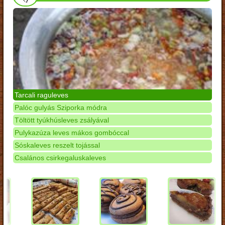
Tarcali raguleves
Palóc gulyás Sziporka módra
Töltött tyúkhúsleves zsályával
Pulykazúza leves mákos gombóccal
Sóskaleves reszelt tojással
Csalános csirkegaluskaleves