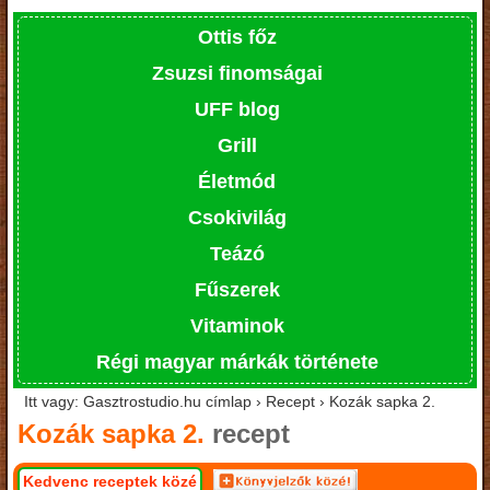
Ottis főz
Zsuzsi finomságai
UFF blog
Grill
Életmód
Csokivilág
Teázó
Fűszerek
Vitaminok
Régi magyar márkák története
Itt vagy: Gasztrostudio.hu címlap › Recept › Kozák sapka 2.
Kozák sapka 2.
recept
Kedvenc receptek közé