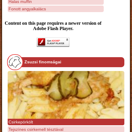
Halas muffin
Fonott angyalkalács
Content on this page requires a newer version of
Adobe Flash Player.
Zsuzsi finomságai
Csirkepörkölt
Tejszínes csirkemell tésztával