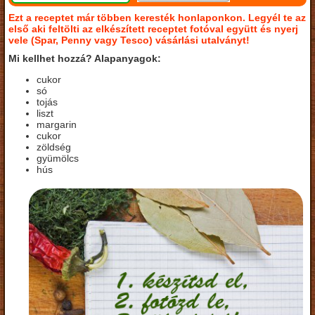
Ezt a receptet már többen keresték honlaponkon. Legyél te az
első aki feltölti az elkészített receptet fotóval együtt és nyerj
vele (Spar, Penny vagy Tesco) vásárlási utalványt!
Mi kellhet hozzá? Alapanyagok:
cukor
só
tojás
liszt
margarin
cukor
zöldség
gyümölcs
hús