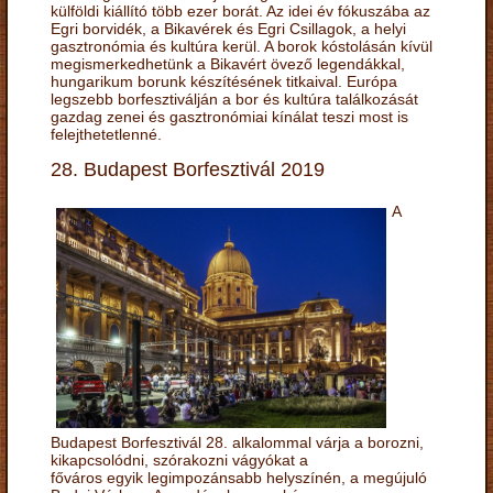
külföldi kiállító több ezer borát. Az idei év fókuszába az
Egri borvidék, a Bikavérek és Egri Csillagok, a helyi
gasztronómia és kultúra kerül. A borok kóstolásán kívül
megismerkedhetünk a Bikavért övező legendákkal,
hungarikum borunk készítésének titkaival. Európa
legszebb borfesztiválján a bor és kultúra találkozását
gazdag zenei és gasztronómiai kínálat teszi most is
felejthetetlenné.
28. Budapest Borfesztivál 2019
A
Budapest Borfesztivál 28. alkalommal várja a borozni,
kikapcsolódni, szórakozni vágyókat a
főváros egyik legimpozánsabb helyszínén, a megújuló