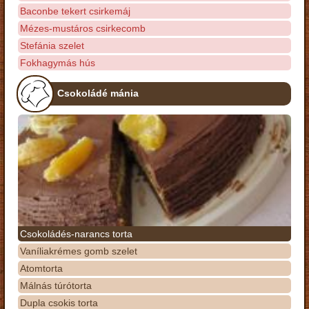
Baconbe tekert csirkemáj
Mézes-mustáros csirkecomb
Stefánia szelet
Fokhagymás hús
Csokoládé mánia
Csokoládés-narancs torta
Vaníliakrémes gomb szelet
Atomtorta
Málnás túrótorta
Dupla csokis torta