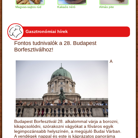
Magvas-sajtos rúd
Kakaós néró
Almás pite
Zab
túr
Gasztronómiai hírek
Fontos tudnivalók a 28. Budapest
Borfesztiválhoz!
A
Budapest Borfesztivál 28. alkalommal várja a borozni,
kikapcsolódni, szórakozni vágyókat a főváros egyik
legimpozánsabb helyszínén, a megújuló Budai Várban.
A vendégek nappal és este is káprázatos panoráma