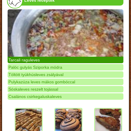
Leves receptek
Tarcali raguleves
Palóc gulyás Sziporka módra
Töltött tyúkhúsleves zsályával
Pulykazúza leves mákos gombóccal
Sóskaleves reszelt tojással
Csalános csirkegaluskaleves