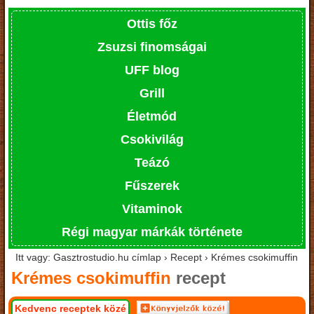
Ottis főz
Zsuzsi finomságai
UFF blog
Grill
Életmód
Csokivilág
Teázó
Fűszerek
Vitaminok
Régi magyar márkák története
Itt vagy: Gasztrostudio.hu címlap › Recept › Krémes csokimuffin
Krémes csokimuffin
recept
Kedvenc receptek közé