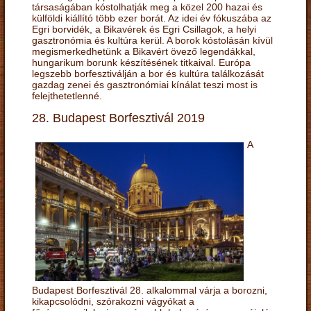
társaságában kóstolhatják meg a közel 200 hazai és
külföldi kiállító több ezer borát. Az idei év fókuszába az
Egri borvidék, a Bikavérek és Egri Csillagok, a helyi
gasztronómia és kultúra kerül. A borok kóstolásán kívül
megismerkedhetünk a Bikavért övező legendákkal,
hungarikum borunk készítésének titkaival. Európa
legszebb borfesztiválján a bor és kultúra találkozását
gazdag zenei és gasztronómiai kínálat teszi most is
felejthetetlenné.
28. Budapest Borfesztivál 2019
A
Budapest Borfesztivál 28. alkalommal várja a borozni,
kikapcsolódni, szórakozni vágyókat a