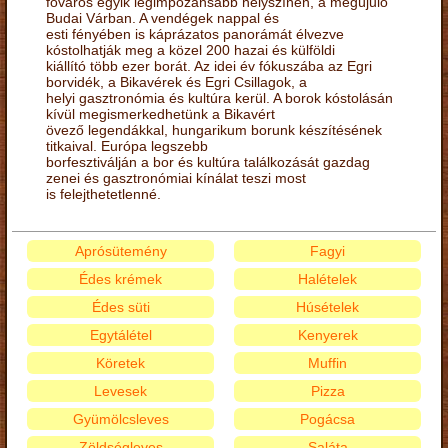
főváros egyik legimpozánsabb helyszínén, a megújuló
Budai Várban. A vendégek nappal és
esti fényében is káprázatos panorámát élvezve
kóstolhatják meg a közel 200 hazai és külföldi
kiállító több ezer borát. Az idei év fókuszába az Egri
borvidék, a Bikavérek és Egri Csillagok, a
helyi gasztronómia és kultúra kerül. A borok kóstolásán
kívül megismerkedhetünk a Bikavért
övező legendákkal, hungarikum borunk készítésének
titkaival. Európa legszebb
borfesztiválján a bor és kultúra találkozását gazdag
zenei és gasztronómiai kínálat teszi most
is felejthetetlenné.
Aprósütemény
Fagyi
Édes krémek
Halételek
Édes süti
Húsételek
Egytálétel
Kenyerek
Köretek
Muffin
Levesek
Pizza
Gyümölcsleves
Pogácsa
Zöldségleves
Saláta