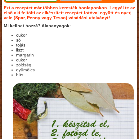
Ezt a receptet már többen keresték honlaponkon. Legyél te az
első aki feltölti az elkészített receptet fotóval együtt és nyerj
vele (Spar, Penny vagy Tesco) vásárlási utalványt!
Mi kellhet hozzá? Alapanyagok:
cukor
só
tojás
liszt
margarin
cukor
zöldség
gyümölcs
hús