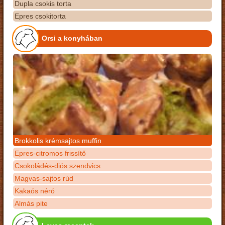
Dupla csokis torta
Epres csokitorta
Orsi a konyhában
Brokkolis krémsajtos muffin
Epres-citromos frissítő
Csokoládés-diós szendvics
Magvas-sajtos rúd
Kakaós néró
Almás pite