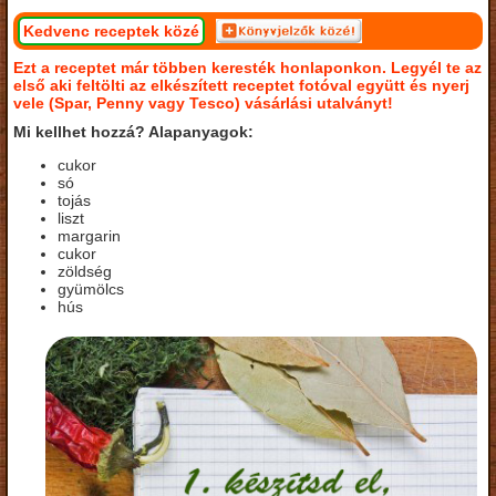
Kedvenc receptek közé
Ezt a receptet már többen keresték honlaponkon. Legyél te az
első aki feltölti az elkészített receptet fotóval együtt és nyerj
vele (Spar, Penny vagy Tesco) vásárlási utalványt!
Mi kellhet hozzá? Alapanyagok:
cukor
só
tojás
liszt
margarin
cukor
zöldség
gyümölcs
hús