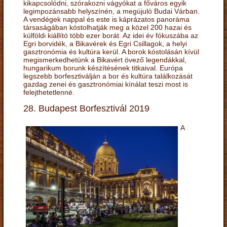
kikapcsolódni, szórakozni vágyókat a főváros egyik
legimpozánsabb helyszínén, a megújuló Budai Várban.
A vendégek nappal és este is káprázatos panoráma
társaságában kóstolhatják meg a közel 200 hazai és
külföldi kiállító több ezer borát. Az idei év fókuszába az
Egri borvidék, a Bikavérek és Egri Csillagok, a helyi
gasztronómia és kultúra kerül. A borok kóstolásán kívül
megismerkedhetünk a Bikavért övező legendákkal,
hungarikum borunk készítésének titkaival. Európa
legszebb borfesztiválján a bor és kultúra találkozását
gazdag zenei és gasztronómiai kínálat teszi most is
felejthetetlenné.
28. Budapest Borfesztivál 2019
A