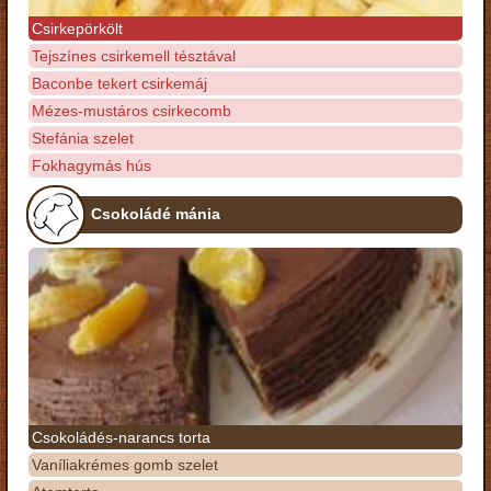
Csirkepörkölt
Tejszínes csirkemell tésztával
Baconbe tekert csirkemáj
Mézes-mustáros csirkecomb
Stefánia szelet
Fokhagymás hús
Csokoládé mánia
Csokoládés-narancs torta
Vaníliakrémes gomb szelet