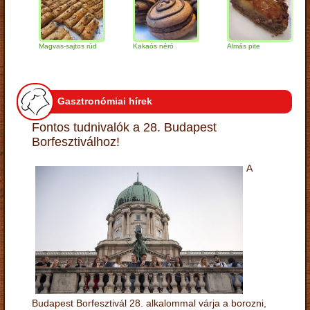
Magvas-sajtos rúd
Kakaós néró
Almás pite
Za
tú
Gasztronómiai hírek
Fontos tudnivalók a 28. Budapest
Borfesztiválhoz!
A
Budapest Borfesztivál 28. alkalommal várja a borozni,