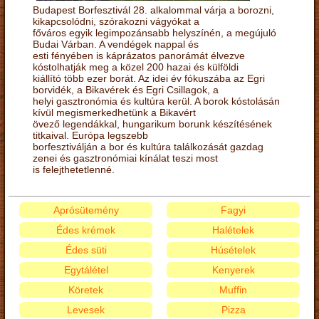
Budapest Borfesztivál 28. alkalommal várja a borozni,
kikapcsolódni, szórakozni vágyókat a
főváros egyik legimpozánsabb helyszínén, a megújuló
Budai Várban. A vendégek nappal és
esti fényében is káprázatos panorámát élvezve
kóstolhatják meg a közel 200 hazai és külföldi
kiállító több ezer borát. Az idei év fókuszába az Egri
borvidék, a Bikavérek és Egri Csillagok, a
helyi gasztronómia és kultúra kerül. A borok kóstolásán
kívül megismerkedhetünk a Bikavért
övező legendákkal, hungarikum borunk készítésének
titkaival. Európa legszebb
borfesztiválján a bor és kultúra találkozását gazdag
zenei és gasztronómiai kínálat teszi most
is felejthetetlenné.
Aprósütemény
Fagyi
Édes krémek
Halételek
Édes süti
Húsételek
Egytálétel
Kenyerek
Köretek
Muffin
Levesek
Pizza