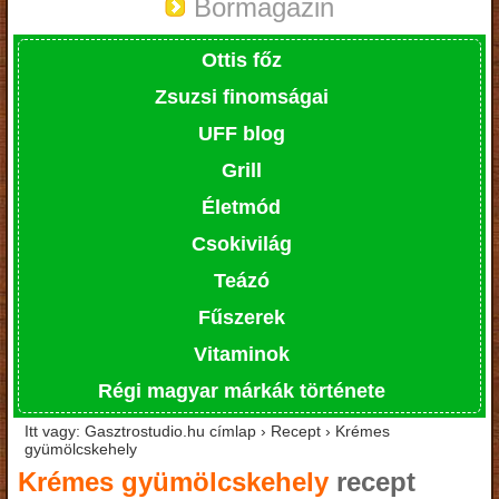
Bormagazin
Ottis főz
Zsuzsi finomságai
UFF blog
Grill
Életmód
Csokivilág
Teázó
Fűszerek
Vitaminok
Régi magyar márkák története
Itt vagy: Gasztrostudio.hu címlap › Recept › Krémes
gyümölcskehely
Krémes gyümölcskehely
recept