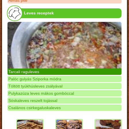
Almás pite
Leves receptek
Tarcali raguleves
Palóc gulyás Sziporka módra
Töltött tyúkhúsleves zsályával
Pulykazúza leves mákos gombóccal
Sóskaleves reszelt tojással
Csalános csirkegaluskaleves