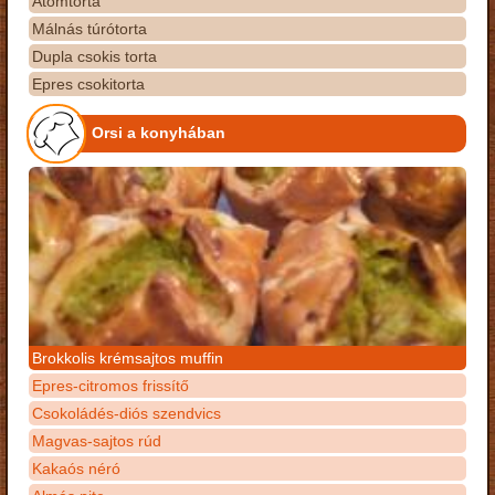
Atomtorta
Málnás túrótorta
Dupla csokis torta
Epres csokitorta
Orsi a konyhában
Brokkolis krémsajtos muffin
Epres-citromos frissítő
Csokoládés-diós szendvics
Magvas-sajtos rúd
Kakaós néró