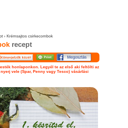
ept › Krémsajtos csirkecombok
bok
recept
esték honlaponkon. Legyél te az első aki feltölti az
s nyerj vele (Spar, Penny vagy Tesco) vásárlási