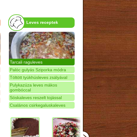
Leves receptek
Tarcali raguleves
Palóc gulyás Sziporka módra
Töltött tyúkhúsleves zsályával
Pulykazúza leves mákos
gombóccal
Sóskaleves reszelt tojással
Csalános csirkegaluskaleves