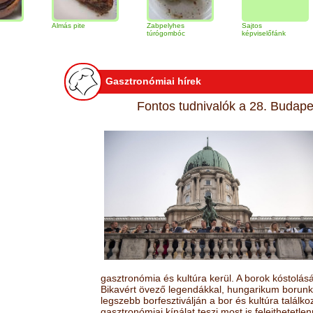
Almás pite
Zabpelyhes
Sajtos
Tir
túrógombóc
képviselőfánk
Gasztronómiai hírek
Fontos tudnivalók a 28. Budapes
gasztronómia és kultúra kerül. A borok kóstolá
Bikavért övező legendákkal, hungarikum borunk 
legszebb borfesztiválján a bor és kultúra találk
gasztronómiai kínálat teszi most is felejthetetlen