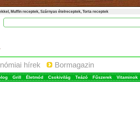
kel, Muffin receptek, Szárnyas ételreceptek, Torta receptek
nómiai hírek
Bormagazin
blog
Grill
Életmód
Csokivilág
Teázó
Fűszerek
Vitaminok