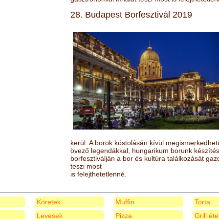
28. Budapest Borfesztivál 2019
kerül. A borok kóstolásán kívül megismerkedhet
övező legendákkal, hungarikum borunk készítésé
borfesztiválján a bor és kultúra találkozását ga
teszi most
is felejthetetlenné.
Köretek
Muffin
Torta
Levesek
Pizza
Grill ét