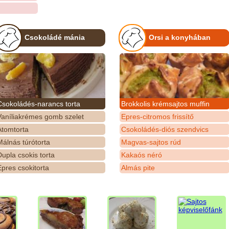
Csokoládé mánia
Orsi a konyhában
Csokoládés-narancs torta
Brokkolis krémsajtos muffin
Vaníliakrémes gomb szelet
Epres-citromos frissítő
Atomtorta
Csokoládés-diós szendvics
álnás túrótorta
Magvas-sajtos rúd
upla csokis torta
Kakaós néró
pres csokitorta
Almás pite