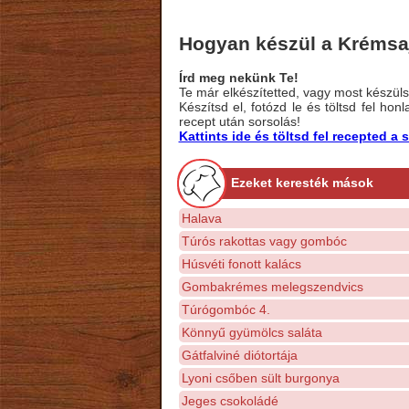
Hogyan készül a Krémsa
Írd meg nekünk Te!
Te már elkészítetted, vagy most készülsz
Készítsd el, fotózd le és töltsd fel ho
recept után sorsolás!
Kattints ide és töltsd fel recepted 
Ezeket keresték mások
Halava
Túrós rakottas vagy gombóc
Húsvéti fonott kalács
Gombakrémes melegszendvics
Túrógombóc 4.
Könnyű gyümölcs saláta
Gátfalviné diótortája
Lyoni csőben sült burgonya
Jeges csokoládé