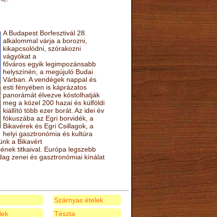
A Budapest Borfesztivál 28.
alkalommal várja a borozni,
kikapcsolódni, szórakozni
vágyókat a
főváros egyik legimpozánsabb
helyszínén, a megújuló Budai
Várban. A vendégek nappal és
esti fényében is káprázatos
panorámát élvezve kóstolhatják
meg a közel 200 hazai és külföldi
kiállító több ezer borát. Az idei év
fókuszába az Egri borvidék, a
Bikavérek és Egri Csillagok, a
helyi gasztronómia és kultúra
ünk a Bikavért
nek titkaival. Európa legszebb
zdag zenei és gasztronómiai kínálat
Szárnyas ételek
elek
Tészta