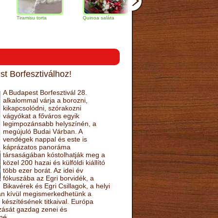
amisu torta
Quinoa saláta
Mandulás kifli
Csokoládés
narancs tort
t Borfesztiválhoz!
A Budapest Borfesztivál 28.
alkalommal várja a borozni,
kikapcsolódni, szórakozni
vágyókat a főváros egyik
legimpozánsabb helyszínén, a
megújuló Budai Várban. A
vendégek nappal és este is
káprázatos panoráma
társaságában kóstolhatják meg a
közel 200 hazai és külföldi kiállító
több ezer borát. Az idei év
fókuszába az Egri borvidék, a
Bikavérek és Egri Csillagok, a helyi
sán kívül megismerkedhetünk a
készítésének titkaival. Európa
ozását gazdag zenei és
né.