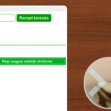
Régi magyar márkák története