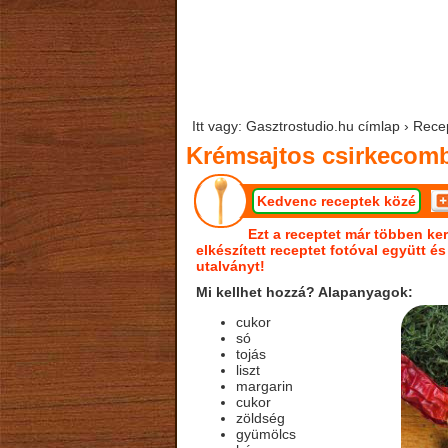
Itt vagy: Gasztrostudio.hu címlap › Rec
Krémsajtos csirkecom
Kedvenc receptek közé
Ezt a receptet már többen ker
elkészített receptet fotóval együtt é
utalványt!
Mi kellhet hozzá? Alapanyagok:
cukor
só
tojás
liszt
margarin
cukor
zöldség
gyümölcs