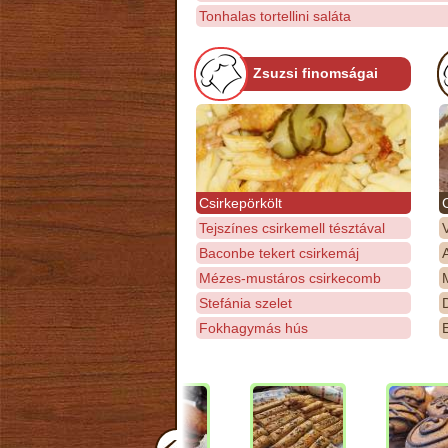
Tonhalas tortellini saláta
Zsuzsi finomságai
Csirkepörkölt
Tejszínes csirkemell tésztával
Baconbe tekert csirkemáj
Mézes-mustáros csirkecomb
M
Stefánia szelet
D
Fokhagymás hús
E