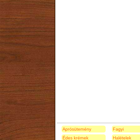
Aprósütemény
Fagyi
Édes krémek
Halételek