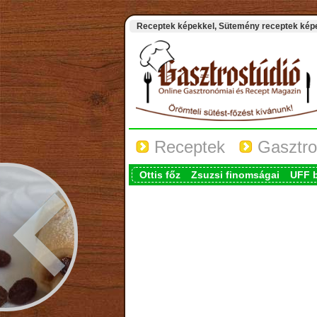
Receptek képekkel, Sütemény receptek képek
Receptek
Gasztro
Ottis főz
Zsuzsi finomságai
UFF 