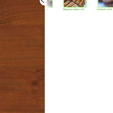
Csokoládés-diós
Magvas-sajtos rúd
Kakaós néró
szendvics