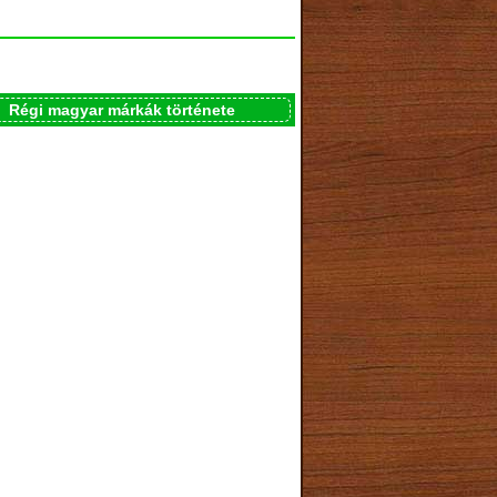
Régi magyar márkák története