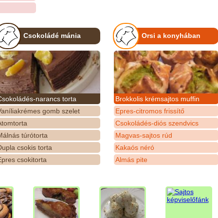
Csokoládé mánia
Orsi a konyhában
Csokoládés-narancs torta
Brokkolis krémsajtos muffin
Vaníliakrémes gomb szelet
Epres-citromos frissítő
Atomtorta
Csokoládés-diós szendvics
álnás túrótorta
Magvas-sajtos rúd
upla csokis torta
Kakaós néró
pres csokitorta
Almás pite