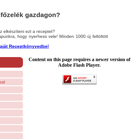
ifőzelék gazdagon?
 elkészíteni ezt a receptet?
nlapunkra, hogy nyerhess vele! Minden 1000 új feltöltött
a saját Receptkönyvedbe!
Content on this page requires a newer version of
Adobe Flash Player.
sal