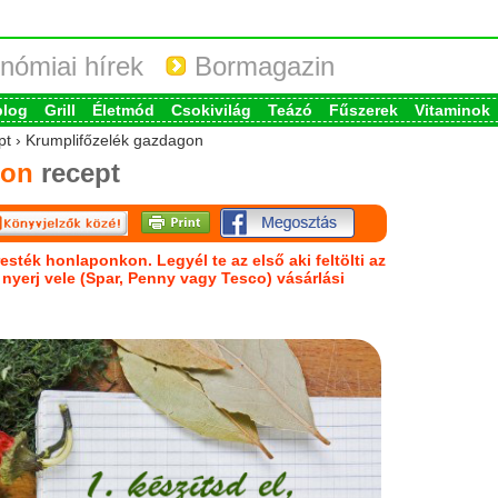
nómiai hírek
Bormagazin
blog
Grill
Életmód
Csokivilág
Teázó
Fűszerek
Vitaminok
ept › Krumplifőzelék gazdagon
gon
recept
esték honlaponkon. Legyél te az első aki feltölti az
s nyerj vele (Spar, Penny vagy Tesco) vásárlási