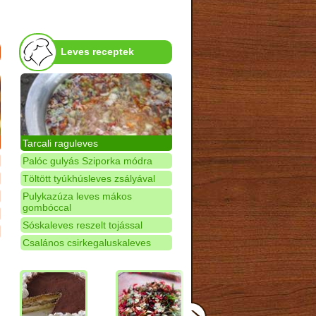
Leves receptek
Tarcali raguleves
Palóc gulyás Sziporka módra
Töltött tyúkhúsleves zsályával
Pulykazúza leves mákos
gombóccal
Sóskaleves reszelt tojással
Csalános csirkegaluskaleves