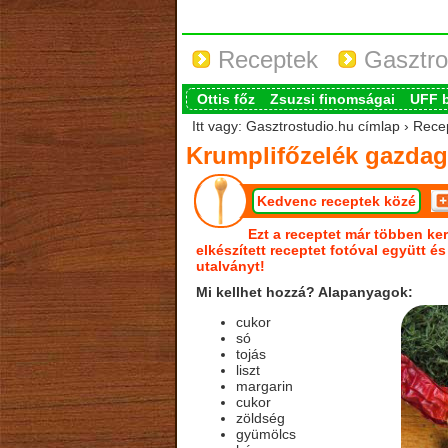
Receptek
Gasztro
Ottis főz
Zsuzsi finomságai
UFF 
Itt vagy: Gasztrostudio.hu címlap › Rec
Krumplifőzelék gazda
Kedvenc receptek közé
Ezt a receptet már többen ker
elkészített receptet fotóval együtt é
utalványt!
Mi kellhet hozzá? Alapanyagok:
cukor
só
tojás
liszt
margarin
cukor
zöldség
gyümölcs