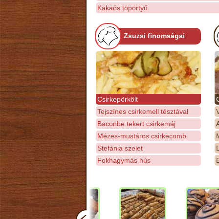
Kakaós töpörtyű
Zsuzsi finomságai
Csirkepörkölt
Tejszínes csirkemell tésztával
Baconbe tekert csirkemáj
Mézes-mustáros csirkecomb
M
Stefánia szelet
D
Fokhagymás hús
E