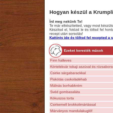
Hogyan készül a Krumpl
Írd meg nekünk Te!
Te már elkészítetted, vagy most készülsz
Készítsd el, fotózd le és töltsd fel ho
recept után sorsolás!
Kattints ide és töltsd fel recepted 
Ezeket keresték mások
Finn halleves
Körtelekvár tokaji aszúval és rózsabors
Csirke sárgabarackkal
Piskótás csokoládéhab
Málnás borhabkrém
Svéd gombasaláta
Kókuszos torta
Csirkemell brokkolimártással
Márványos mandulakuglóf