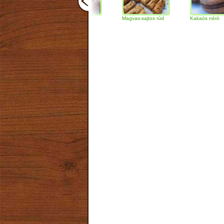
Csokoládés-diós
Magvas-sajtos rúd
Kakaós néró
szendvics