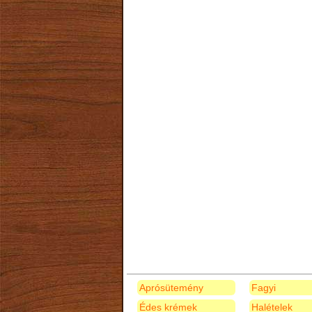
Aprósütemény
Fagyi
Édes krémek
Halételek