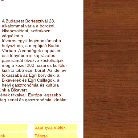
A Budapest Borfesztivál 28.
alkalommal várja a borozni,
kikapcsolódni, szórakozni
vágyókat a
főváros egyik legimpozánsabb
helyszínén, a megújuló Budai
Várban. A vendégek nappal és
esti fényében is káprázatos
panorámát élvezve kóstolhatják
meg a közel 200 hazai és külföldi
kiállító több ezer borát. Az idei év
fókuszába az Egri borvidék, a
Bikavérek és Egri Csillagok, a
helyi gasztronómia és kultúra
ünk a Bikavért
nek titkaival. Európa legszebb
zdag zenei és gasztronómiai kínálat
Szárnyas ételek
elek
Tészta