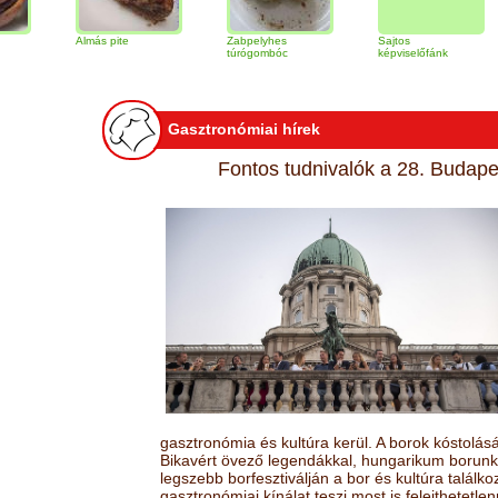
Almás pite
Zabpelyhes
Sajtos
Tiram
túrógombóc
képviselőfánk
Gasztronómiai hírek
Fontos tudnivalók a 28. Budapes
gasztronómia és kultúra kerül. A borok kóstolá
Bikavért övező legendákkal, hungarikum borunk 
legszebb borfesztiválján a bor és kultúra találk
gasztronómiai kínálat teszi most is felejthetetlen