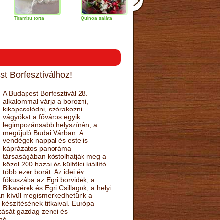
isu torta
Quinoa saláta
Mandulás kifli
Csokoládés-
narancs torta
t Borfesztiválhoz!
A Budapest Borfesztivál 28.
alkalommal várja a borozni,
kikapcsolódni, szórakozni
vágyókat a főváros egyik
legimpozánsabb helyszínén, a
megújuló Budai Várban. A
vendégek nappal és este is
káprázatos panoráma
társaságában kóstolhatják meg a
közel 200 hazai és külföldi kiállító
több ezer borát. Az idei év
fókuszába az Egri borvidék, a
Bikavérek és Egri Csillagok, a helyi
sán kívül megismerkedhetünk a
készítésének titkaival. Európa
ozását gazdag zenei és
né.