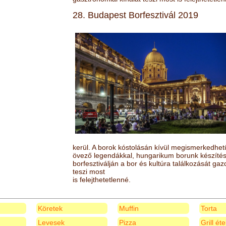
28. Budapest Borfesztivál 2019
kerül. A borok kóstolásán kívül megismerkedhet
övező legendákkal, hungarikum borunk készítésé
borfesztiválján a bor és kultúra találkozását ga
teszi most
is felejthetetlenné.
Köretek
Muffin
Torta
Levesek
Pizza
Grill ét