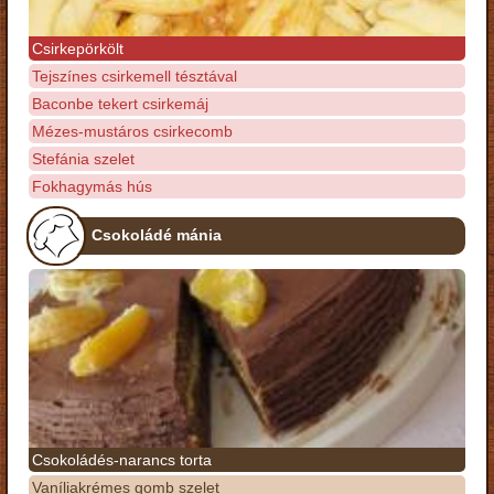
Csirkepörkölt
Tejszínes csirkemell tésztával
Baconbe tekert csirkemáj
Mézes-mustáros csirkecomb
Stefánia szelet
Fokhagymás hús
Csokoládé mánia
Csokoládés-narancs torta
Vaníliakrémes gomb szelet