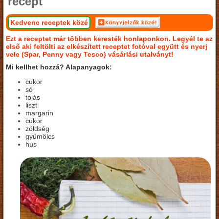
recept
Kedvenc receptek közé
Ezt a receptet már többen keresték honlaponkon. Legyél te az
első aki feltölti az elkészített receptet fotóval együtt és nyerj
vele (Spar, Penny vagy Tesco) vásárlási utalványt!
Mi kellhet hozzá? Alapanyagok:
cukor
só
tojás
liszt
margarin
cukor
zöldség
gyümölcs
hús