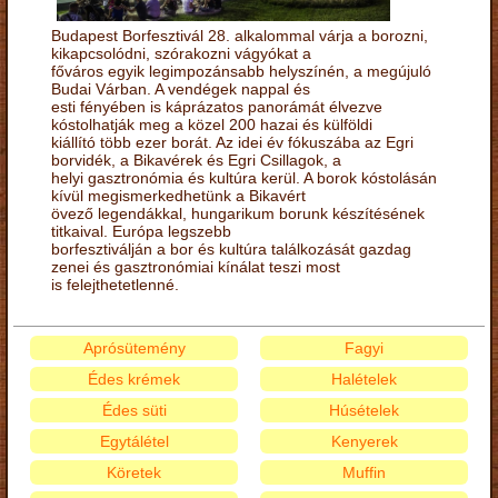
Budapest Borfesztivál 28. alkalommal várja a borozni,
kikapcsolódni, szórakozni vágyókat a
főváros egyik legimpozánsabb helyszínén, a megújuló
Budai Várban. A vendégek nappal és
esti fényében is káprázatos panorámát élvezve
kóstolhatják meg a közel 200 hazai és külföldi
kiállító több ezer borát. Az idei év fókuszába az Egri
borvidék, a Bikavérek és Egri Csillagok, a
helyi gasztronómia és kultúra kerül. A borok kóstolásán
kívül megismerkedhetünk a Bikavért
övező legendákkal, hungarikum borunk készítésének
titkaival. Európa legszebb
borfesztiválján a bor és kultúra találkozását gazdag
zenei és gasztronómiai kínálat teszi most
is felejthetetlenné.
Aprósütemény
Fagyi
Édes krémek
Halételek
Édes süti
Húsételek
Egytálétel
Kenyerek
Köretek
Muffin