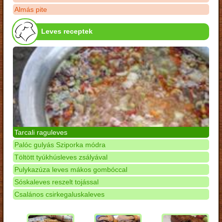
Almás pite
Leves receptek
Tarcali raguleves
Palóc gulyás Sziporka módra
Töltött tyúkhúsleves zsályával
Pulykazúza leves mákos gombóccal
Sóskaleves reszelt tojással
Csalános csirkegaluskaleves