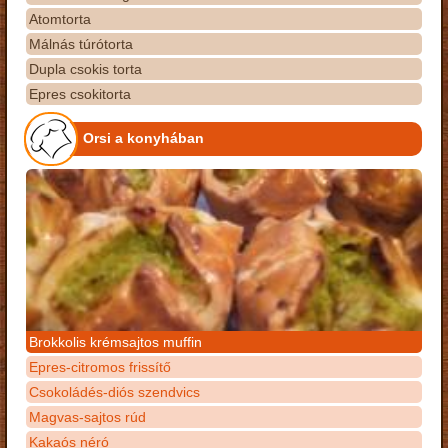
Atomtorta
Málnás túrótorta
Dupla csokis torta
Epres csokitorta
Orsi a konyhában
Brokkolis krémsajtos muffin
Epres-citromos frissítő
Csokoládés-diós szendvics
Magvas-sajtos rúd
Kakaós néró