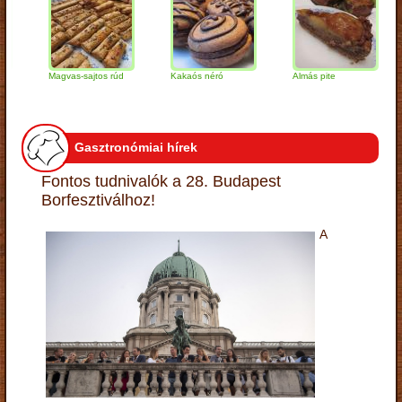
Magvas-sajtos rúd
Kakaós néró
Almás pite
Za
tú
Gasztronómiai hírek
Fontos tudnivalók a 28. Budapest
Borfesztiválhoz!
A