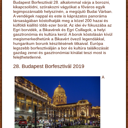
Budapest Borfesztivál 28. alkalommal várja a borozni,
kikapcsolódni, szórakozni vágyókat a főváros egyik
legimpozánsabb helyszínén, a megújuló Budai Várban.
A vendégek nappal és este is káprázatos panoráma
társaságában kóstolhatják meg a közel 200 hazai és
külföldi kiállító több ezer borát. Az idei év fókuszába az
Egri borvidék, a Bikavérek és Egri Csillagok, a helyi
gasztronómia és kultúra kerül. A borok kóstolásán kívül
megismerkedhetünk a Bikavért övező legendákkal,
hungarikum borunk készítésének titkaival. Európa
legszebb borfesztiválján a bor és kultúra találkozását
gazdag zenei és gasztronómiai kínálat teszi most is
felejthetetlenné.
28. Budapest Borfesztivál 2019
A