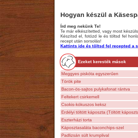
Hogyan készül a Käsesp
Írd meg nekünk Te!
Te már elkészítetted, vagy most készülsz
Készítsd el, fotózd le és töltsd fel ho
recept után sorsolás!
Kattints ide és töltsd fel recepted 
Ezeket keresték mások
Meggyes piskóta egyszerűen
Török pite
Bacon-ös-sajtos pulykafonat rántva
Feltekert csirkemell
Csokis-kókuszos keksz
Erdélyi töltött káposzta (Töltött káposzt
Eszterházi torta
Káposztasaláta baconchips-szel
Padlizsán sült krumplival