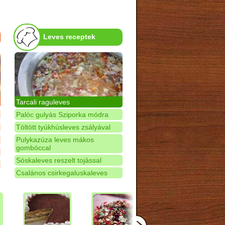
Leves receptek
Tarcali raguleves
Palóc gulyás Sziporka módra
Töltött tyúkhúsleves zsályával
Pulykazúza leves mákos
gombóccal
Sóskaleves reszelt tojással
Csalános csirkegaluskaleves