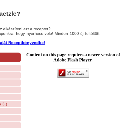
aetzle?
 elkészíteni ezt a receptet?
nlapunkra, hogy nyerhess vele! Minden 1000 új feltöltött
a saját Receptkönyvedbe!
Content on this page requires a newer version of
Adobe Flash Player.
a 3.)