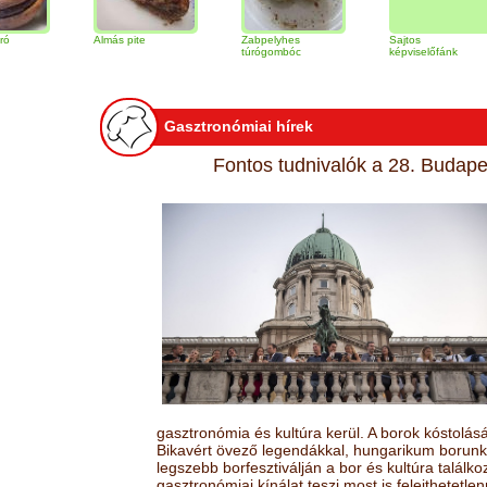
Almás pite
Zabpelyhes
Sajtos
T
túrógombóc
képviselőfánk
Gasztronómiai hírek
Fontos tudnivalók a 28. Budapes
gasztronómia és kultúra kerül. A borok kóstolá
Bikavért övező legendákkal, hungarikum borunk 
legszebb borfesztiválján a bor és kultúra találk
gasztronómiai kínálat teszi most is felejthetetlen