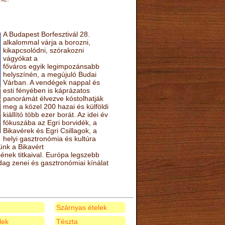
A Budapest Borfesztivál 28.
alkalommal várja a borozni,
kikapcsolódni, szórakozni
vágyókat a
főváros egyik legimpozánsabb
helyszínén, a megújuló Budai
Várban. A vendégek nappal és
esti fényében is káprázatos
panorámát élvezve kóstolhatják
meg a közel 200 hazai és külföldi
kiállító több ezer borát. Az idei év
fókuszába az Egri borvidék, a
Bikavérek és Egri Csillagok, a
helyi gasztronómia és kultúra
ünk a Bikavért
nek titkaival. Európa legszebb
zdag zenei és gasztronómiai kínálat
Szárnyas ételek
elek
Tészta