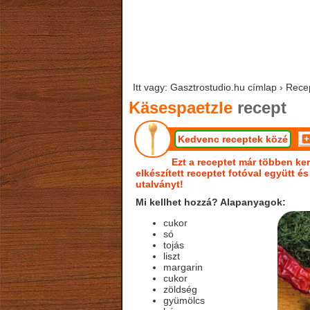
Itt vagy: Gasztrostudio.hu címlap › Rece
Käsespaetzle
recept
Kedvenc receptek közé
Ezt a receptet már többen ker
elkészített receptet fotóval együtt é
utalványt!
Mi kellhet hozzá? Alapanyagok:
cukor
só
tojás
liszt
margarin
cukor
zöldség
gyümölcs