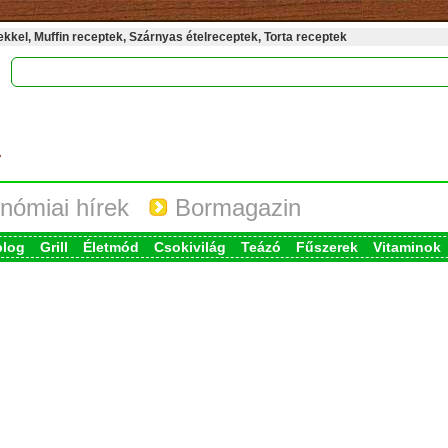
kel, Muffin receptek, Szárnyas ételreceptek, Torta receptek
nómiai hírek
Bormagazin
blog
Grill
Életmód
Csokivilág
Teázó
Fűszerek
Vitaminok