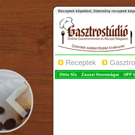
Receptek képekkel, Sütemény receptek képek
Receptek
Gasztro
Ottis főz
Zsuzsi finomságai
UFF 