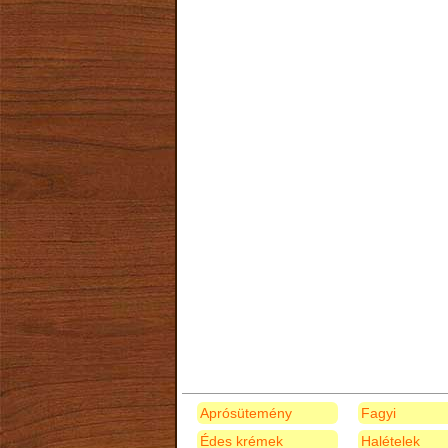
Aprósütemény
Fagyi
Édes krémek
Halételek