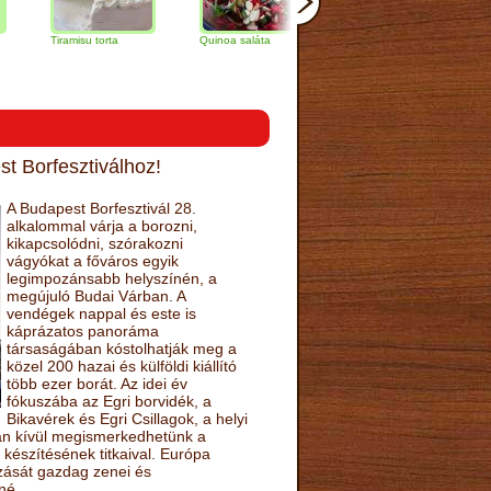
iramisu torta
Quinoa saláta
Mandulás kifli
Csokolád
narancs t
t Borfesztiválhoz!
A Budapest Borfesztivál 28.
alkalommal várja a borozni,
kikapcsolódni, szórakozni
vágyókat a főváros egyik
legimpozánsabb helyszínén, a
megújuló Budai Várban. A
vendégek nappal és este is
káprázatos panoráma
társaságában kóstolhatják meg a
közel 200 hazai és külföldi kiállító
több ezer borát. Az idei év
fókuszába az Egri borvidék, a
Bikavérek és Egri Csillagok, a helyi
sán kívül megismerkedhetünk a
készítésének titkaival. Európa
ozását gazdag zenei és
né.