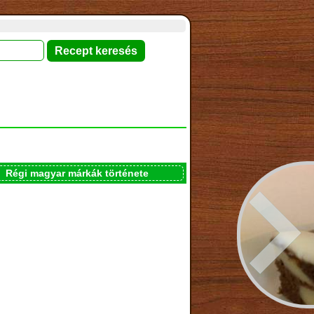
Régi magyar márkák története