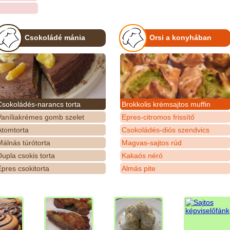
Csokoládé mánia
Orsi a konyhában
Csokoládés-narancs torta
Brokkolis krémsajtos muffin
Vaníliakrémes gomb szelet
Epres-citromos frissítő
Atomtorta
Csokoládés-diós szendvics
álnás túrótorta
Magvas-sajtos rúd
upla csokis torta
Kakaós néró
pres csokitorta
Almás pite