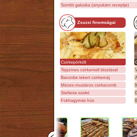
Somlói galuska (anyukám receptje)
Zsuzsi finomságai
Csirkepörkölt
Tejszínes csirkemell tésztával
Baconbe tekert csirkemáj
Mézes-mustáros csirkecomb
M
Stefánia szelet
D
Fokhagymás hús
E