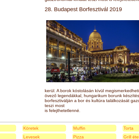
28. Budapest Borfesztivál 2019
kerül. A borok kóstolásán kívül megismerkedhet
övező legendákkal, hungarikum borunk készítésé
borfesztiválján a bor és kultúra találkozását ga
teszi most
is felejthetetlenné.
Köretek
Muffin
Torta
Levesek
Pizza
Grill ét