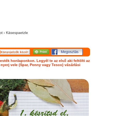
pt › Käsespaetzle
esték honlaponkon. Legyél te az első aki feltölti az
s nyerj vele (Spar, Penny vagy Tesco) vásárlási