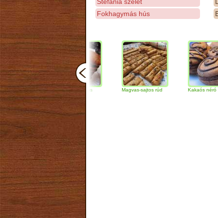
Stefánia szelet
D
Fokhagymás hús
E
Csokoládés-diós
Magvas-sajtos rúd
Kakaós néró
szendvics