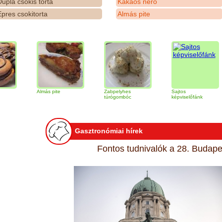
upla csokis torta
Kakaós néró
pres csokitorta
Almás pite
Almás pite
Zabpelyhes
Sajtos
Ti
túrógombóc
képviselőfánk
Gasztronómiai hírek
Fontos tudnivalók a 28. Budapes