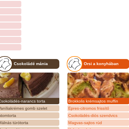
Csokoládé mánia
Orsi a konyhában
Csokoládés-narancs torta
Brokkolis krémsajtos muffin
Vaníliakrémes gomb szelet
Epres-citromos frissítő
Atomtorta
Csokoládés-diós szendvics
álnás túrótorta
Magvas-sajtos rúd