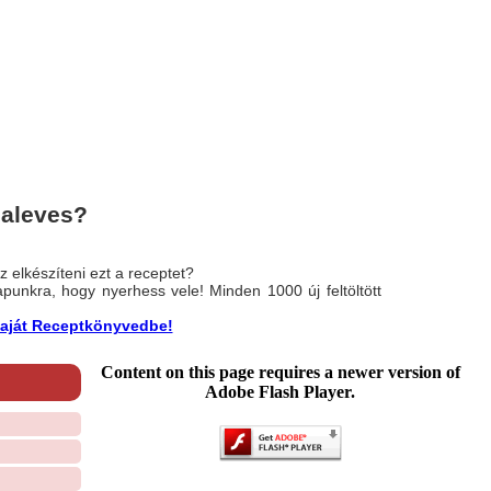
caleves?
 elkészíteni ezt a receptet?
nlapunkra, hogy nyerhess vele! Minden 1000 új feltöltött
a saját Receptkönyvedbe!
Content on this page requires a newer version of
Adobe Flash Player.