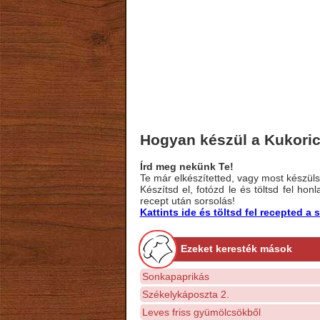
Hogyan készül a Kukori
Írd meg nekünk Te!
Te már elkészítetted, vagy most készülsz
Készítsd el, fotózd le és töltsd fel ho
recept után sorsolás!
Kattints ide és töltsd fel recepted 
Ezeket keresték mások
Sonkapaprikás
Székelykáposzta 2.
Leves friss gyümölcsökből