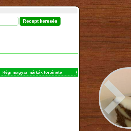
Régi magyar márkák története