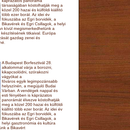
káprázatos panoráma
társaságában kóstolhatják meg a
közel 200 hazai és külföldi kiállító
több ezer borát. Az idei év
fókuszába az Egri borvidék, a
Bikavérek és Egri Csillagok, a helyi
sán kívül megismerkedhetünk a
készítésének titkaival. Európa
ozását gazdag zenei és
né.
A Budapest Borfesztivál 28.
alkalommal várja a borozni,
kikapcsolódni, szórakozni
vágyókat a
főváros egyik legimpozánsabb
helyszínén, a megújuló Budai
Várban. A vendégek nappal és
esti fényében is káprázatos
panorámát élvezve kóstolhatják
meg a közel 200 hazai és külföldi
kiállító több ezer borát. Az idei év
fókuszába az Egri borvidék, a
Bikavérek és Egri Csillagok, a
helyi gasztronómia és kultúra
ünk a Bikavért