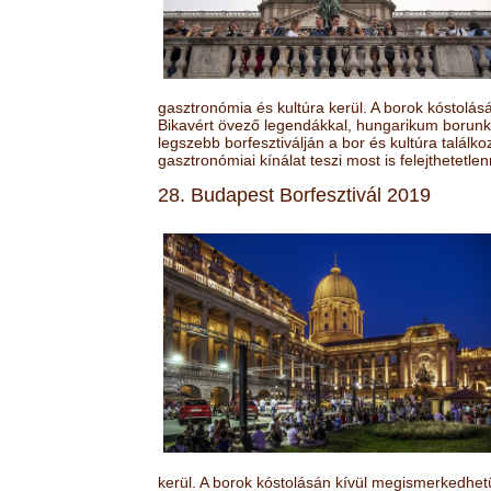
gasztronómia és kultúra kerül. A borok kóstolá
Bikavért övező legendákkal, hungarikum borunk 
legszebb borfesztiválján a bor és kultúra találk
gasztronómiai kínálat teszi most is felejthetetlen
28. Budapest Borfesztivál 2019
kerül. A borok kóstolásán kívül megismerkedhet