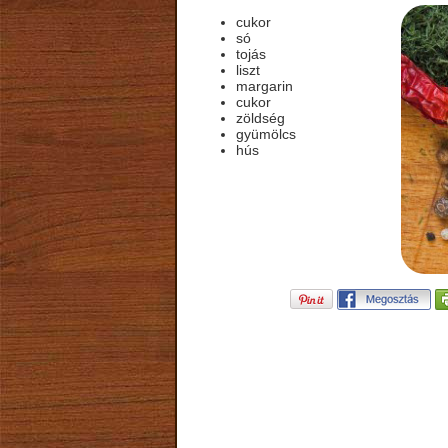
cukor
só
tojás
liszt
margarin
cukor
zöldség
gyümölcs
hús