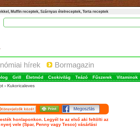
kel, Muffin receptek, Szárnyas ételreceptek, Torta receptek
nómiai hírek
Bormagazin
blog
Grill
Életmód
Csokivilág
Teázó
Fűszerek
Vitaminok
pt › Kukoricaleves
esték honlaponkon. Legyél te az első aki feltölti az
s nyerj vele (Spar, Penny vagy Tesco) vásárlási