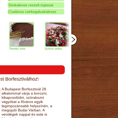
Sóskaleves reszelt tojással
Csalános csirkegaluskaleves
ramisu torta
Quinoa saláta
Mandulás kifli
Csokoládés
narancs tor
t Borfesztiválhoz!
A Budapest Borfesztivál 28.
alkalommal várja a borozni,
kikapcsolódni, szórakozni
vágyókat a főváros egyik
legimpozánsabb helyszínén, a
megújuló Budai Várban. A
vendégek nappal és este is