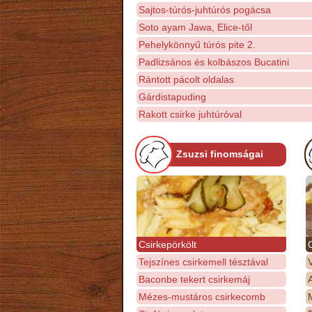
Sajtos-túrós-juhtúrós pogácsa
Soto ayam Jawa, Elice-től
Pehelykönnyű túrós pite 2.
Padlizsános és kolbászos Bucatini
Rántott pácolt oldalas
Gárdistapuding
Rakott csirke juhtúróval
Zsuzsi finomságai
Csirkepörkölt
Tejszínes csirkemell tésztával
Baconbe tekert csirkemáj
Mézes-mustáros csirkecomb
M