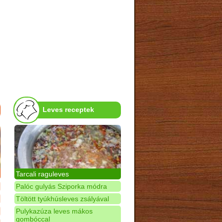
Leves receptek
Tarcali raguleves
Palóc gulyás Sziporka módra
Töltött tyúkhúsleves zsályával
Pulykazúza leves mákos
gombóccal