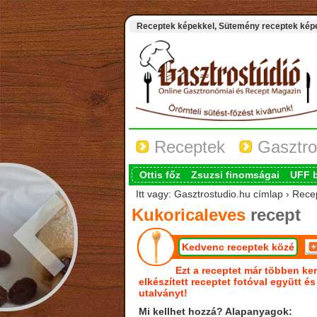
Receptek képekkel, Sütemény receptek képek
Receptek
Gasztro
Ottis főz
Zsuzsi finomságai
UFF 
Itt vagy: Gasztrostudio.hu címlap › Rece
Kukoricaleves
recept
Kedvenc receptek közé
Ezt a receptet már többen ker
elkészített receptet fotóval együtt é
utalványt!
Mi kellhet hozzá? Alapanyagok: