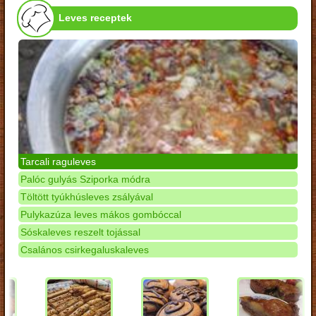
Leves receptek
Tarcali raguleves
Palóc gulyás Sziporka módra
Töltött tyúkhúsleves zsályával
Pulykazúza leves mákos gombóccal
Sóskaleves reszelt tojással
Csalános csirkegaluskaleves