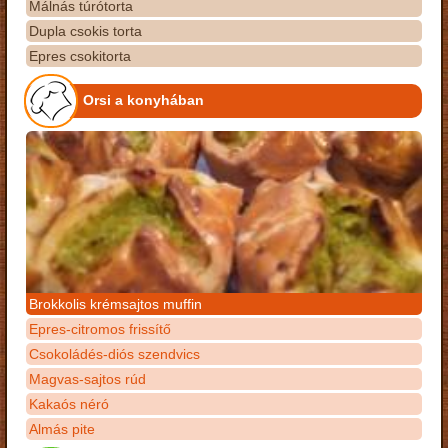
Málnás túrótorta
Dupla csokis torta
Epres csokitorta
Orsi a konyhában
Brokkolis krémsajtos muffin
Epres-citromos frissítő
Csokoládés-diós szendvics
Magvas-sajtos rúd
Kakaós néró
Almás pite