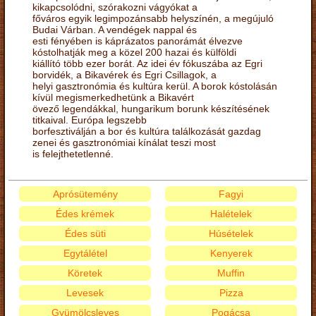
kikapcsolódni, szórakozni vágyókat a
főváros egyik legimpozánsabb helyszínén, a megújuló
Budai Várban. A vendégek nappal és
esti fényében is káprázatos panorámát élvezve
kóstolhatják meg a közel 200 hazai és külföldi
kiállító több ezer borát. Az idei év fókuszába az Egri
borvidék, a Bikavérek és Egri Csillagok, a
helyi gasztronómia és kultúra kerül. A borok kóstolásán
kívül megismerkedhetünk a Bikavért
övező legendákkal, hungarikum borunk készítésének
titkaival. Európa legszebb
borfesztiválján a bor és kultúra találkozását gazdag
zenei és gasztronómiai kínálat teszi most
is felejthetetlenné.
Aprósütemény
Fagyi
Édes krémek
Halételek
Édes süti
Húsételek
Egytálétel
Kenyerek
Köretek
Muffin
Levesek
Pizza
Gyümölcsleves
Pogácsa