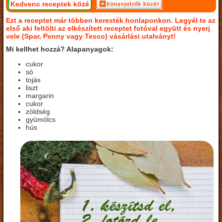
Kedvenc receptek közé
Ezt a receptet már többen keresték honlaponkon. Legyél te az
első aki feltölti az elkészített receptet fotóval együtt és nyerj
vele (Spar, Penny vagy Tesco) vásárlási utalványt!
Mi kellhet hozzá? Alapanyagok:
cukor
só
tojás
liszt
margarin
cukor
zöldség
gyümölcs
hús