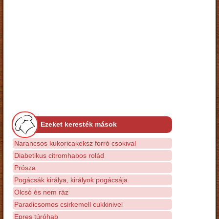
Ezeket keresték mások
Narancsos kukoricakeksz forró csokival
Diabetikus citromhabos rolád
Prósza
Pogácsák királya, királyok pogácsája
Olcsó és nem ráz
Paradicsomos csirkemell cukkinivel
Epres túróhab