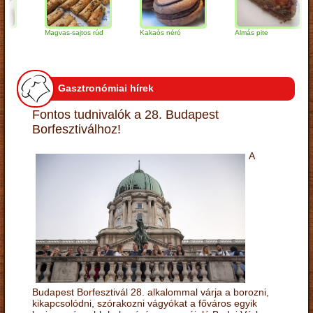
Magvas-sajtos rúd
Kakaós néró
Almás pite
Z
t
Gasztronómiai hírek
Fontos tudnivalók a 28. Budapest
Borfesztiválhoz!
A
Budapest Borfesztivál 28. alkalommal várja a borozni,
kikapcsolódni, szórakozni vágyókat a főváros egyik