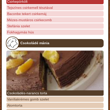
Csirkepörkölt
Tejszínes csirkemell tésztával
Baconbe tekert csirkemáj
Mézes-mustáros csirkecomb
Stefánia szelet
Fokhagymás hús
Csokoládé mánia
Csokoládés-narancs torta
Vaníliakrémes gomb szelet
Atomtorta