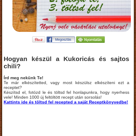
Hogyan készül a Kukoricás és sajtos
chili?
Írd meg nekünk Te!
Te már elkészítetted, vagy most készülsz elkészíteni ezt a
receptet?
Készítsd el, fotózd le és töltsd fel honlapunkra, hogy nyerhess
vele! Minden 1000 új feltöltött recept után sorsolás!
Kattints ide és töltsd fel recepted a saját Receptkönyvedbe!