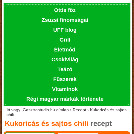
Ottis főz
Zsuzsi finomságai
UFF blog
Grill
Életmód
Csokivilág
Teázó
Fűszerek
Vitaminok
Régi magyar márkák története
Itt vagy: Gasztrostudio.hu címlap › Recept › Kukoricás és sajtos
chili
Kukoricás és sajtos chili
recept