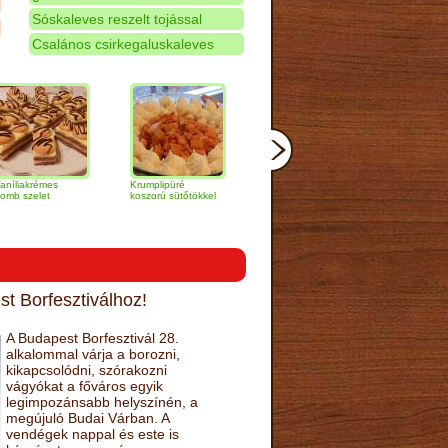
Sóskaleves reszelt tojással
Csalános csirkegaluskaleves
mes
Krumplipüré
Pulykamell
Vajban sült afrikai
t
koszorú sütőtökkel
Wellington módra
harcsa szelet
narancsmártással
t Borfesztiválhoz!
A Budapest Borfesztivál 28.
alkalommal várja a borozni,
kikapcsolódni, szórakozni
vágyókat a főváros egyik
legimpozánsabb helyszínén, a
megújuló Budai Várban. A
vendégek nappal és este is