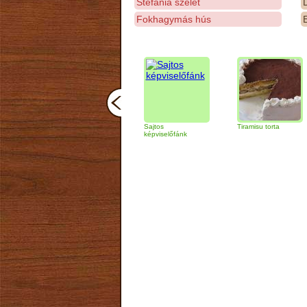
Stefánia szelet
D
Fokhagymás hús
E
Zabpelyhes
Sajtos
Tiramisu torta
Qu
túrógombóc
képviselőfánk