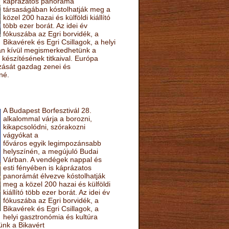
káprázatos panoráma
társaságában kóstolhatják meg a
közel 200 hazai és külföldi kiállító
több ezer borát. Az idei év
fókuszába az Egri borvidék, a
Bikavérek és Egri Csillagok, a helyi
sán kívül megismerkedhetünk a
készítésének titkaival. Európa
ozását gazdag zenei és
né.
A Budapest Borfesztivál 28.
alkalommal várja a borozni,
kikapcsolódni, szórakozni
vágyókat a
főváros egyik legimpozánsabb
helyszínén, a megújuló Budai
Várban. A vendégek nappal és
esti fényében is káprázatos
panorámát élvezve kóstolhatják
meg a közel 200 hazai és külföldi
kiállító több ezer borát. Az idei év
fókuszába az Egri borvidék, a
Bikavérek és Egri Csillagok, a
helyi gasztronómia és kultúra
ünk a Bikavért