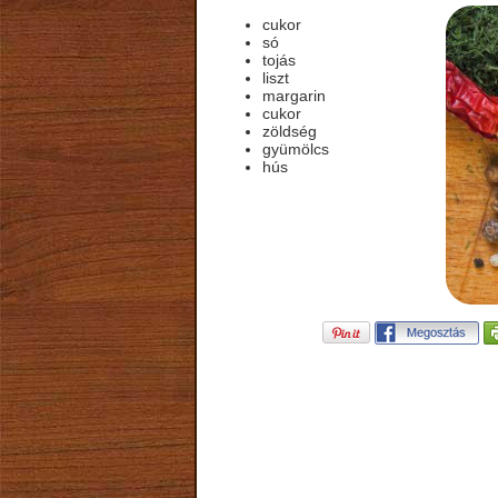
cukor
só
tojás
liszt
margarin
cukor
zöldség
gyümölcs
hús