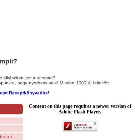
mpli?
 elkészíteni ezt a receptet?
nlapunkra, hogy nyerhess vele! Minden 1000 új feltöltött
a saját Receptkönyvedbe!
Content on this page requires a newer version of
Adobe Flash Player.
orta 7.