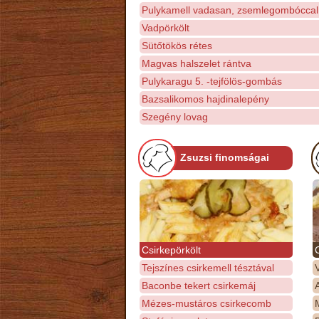
Pulykamell vadasan, zsemlegombóccal
Vadpörkölt
Sütőtökös rétes
Magvas halszelet rántva
Pulykaragu 5. -tejfölös-gombás
Bazsalikomos hajdinalepény
Szegény lovag
Zsuzsi finomságai
Csirkepörkölt
Tejszínes csirkemell tésztával
Baconbe tekert csirkemáj
Mézes-mustáros csirkecomb
M