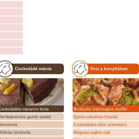
Csokoládé mánia
Orsi a konyhában
Csokoládés-narancs torta
Brokkolis krémsajtos muffin
Vaníliakrémes gomb szelet
Epres-citromos frissítő
Atomtorta
Csokoládés-diós szendvics
álnás túrótorta
Magvas-sajtos rúd