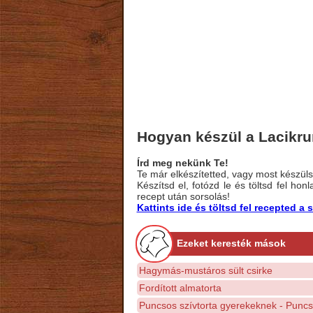
Hogyan készül a Lacikru
Írd meg nekünk Te!
Te már elkészítetted, vagy most készülsz
Készítsd el, fotózd le és töltsd fel ho
recept után sorsolás!
Kattints ide és töltsd fel recepted 
Ezeket keresték mások
Hagymás-mustáros sült csirke
Fordított almatorta
Puncsos szívtorta gyerekeknek - Puncst