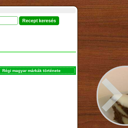
Régi magyar márkák története