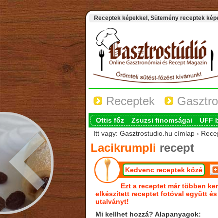
Receptek képekkel, Sütemény receptek képek
Receptek
Gasztro
Ottis főz
Zsuzsi finomságai
UFF 
Itt vagy: Gasztrostudio.hu címlap › Rece
Lacikrumpli
recept
Kedvenc receptek közé
Ezt a receptet már többen ker
elkészített receptet fotóval együtt é
utalványt!
Mi kellhet hozzá? Alapanyagok: