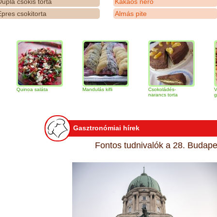
upla csokis torta
Kakaós néró
pres csokitorta
Almás pite
inoa saláta
Mandulás kifli
Csokoládés-
Vaníliakré
narancs torta
gomb szele
Gasztronómiai hírek
Fontos tudnivalók a 28. Budapes