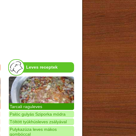
Leves receptek
Tarcali raguleves
Palóc gulyás Sziporka módra
Töltött tyúkhúsleves zsályával
Pulykazúza leves mákos
gombóccal