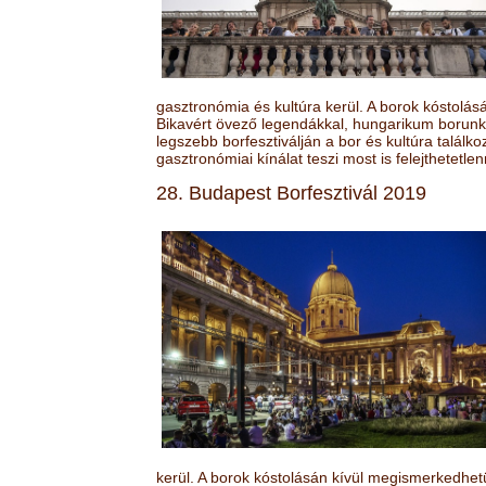
gasztronómia és kultúra kerül. A borok kóstolá
Bikavért övező legendákkal, hungarikum borunk 
legszebb borfesztiválján a bor és kultúra találk
gasztronómiai kínálat teszi most is felejthetetlen
28. Budapest Borfesztivál 2019
kerül. A borok kóstolásán kívül megismerkedhet