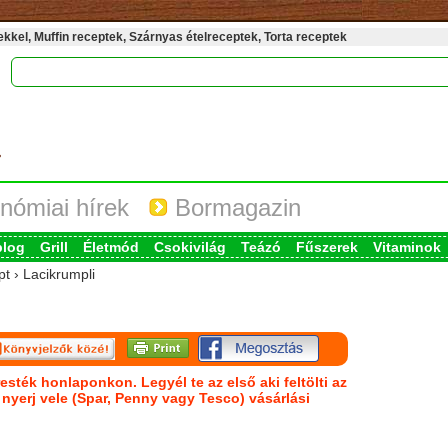
kel, Muffin receptek, Szárnyas ételreceptek, Torta receptek
nómiai hírek
Bormagazin
blog
Grill
Életmód
Csokivilág
Teázó
Fűszerek
Vitaminok
pt › Lacikrumpli
esték honlaponkon. Legyél te az első aki feltölti az
s nyerj vele (Spar, Penny vagy Tesco) vásárlási