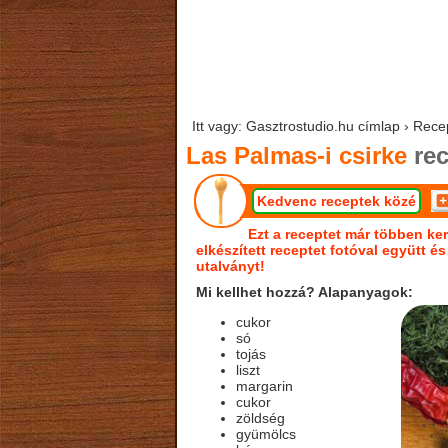
Itt vagy: Gasztrostudio.hu címlap › Rece
Las Palmas-i csirke
rec
Kedvenc receptek közé
Ezt a receptet már többen ker
elkészített receptet fotóval együtt é
utalványt!
Mi kellhet hozzá? Alapanyagok:
cukor
só
tojás
liszt
margarin
cukor
zöldség
gyümölcs