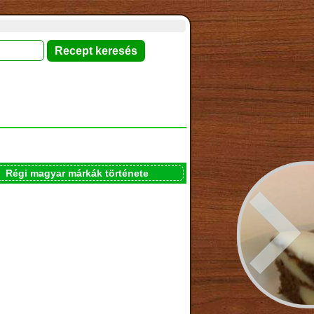
Régi magyar márkák története