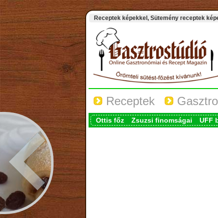
Receptek képekkel, Sütemény receptek képek
Receptek
Gasztro
Ottis főz
Zsuzsi finomságai
UFF 