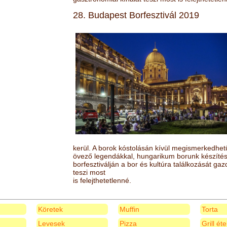
28. Budapest Borfesztivál 2019
kerül. A borok kóstolásán kívül megismerkedhet
övező legendákkal, hungarikum borunk készítésé
borfesztiválján a bor és kultúra találkozását ga
teszi most
is felejthetetlenné.
Köretek
Muffin
Torta
Levesek
Pizza
Grill ét