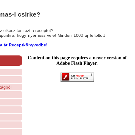
mas-i csirke?
 elkészíteni ezt a receptet?
nlapunkra, hogy nyerhess vele! Minden 1000 új feltöltött
a saját Receptkönyvedbe!
Content on this page requires a newer version of
Adobe Flash Player.
zágból