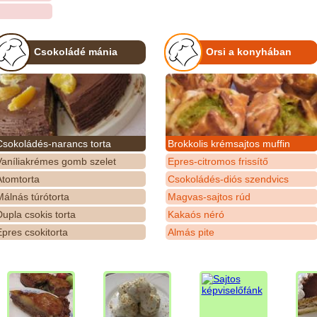
Csokoládé mánia
Orsi a konyhában
Csokoládés-narancs torta
Brokkolis krémsajtos muffin
Vaníliakrémes gomb szelet
Epres-citromos frissítő
Atomtorta
Csokoládés-diós szendvics
álnás túrótorta
Magvas-sajtos rúd
upla csokis torta
Kakaós néró
pres csokitorta
Almás pite