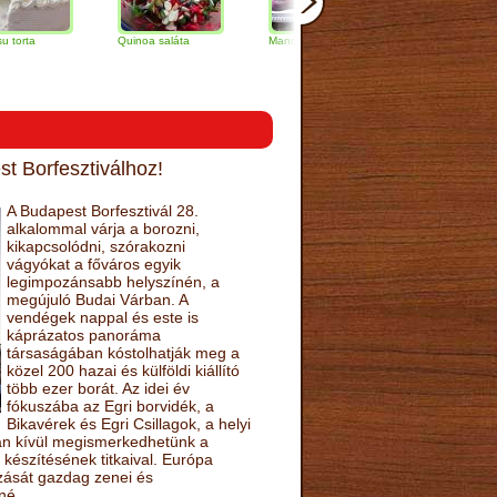
Quinoa saláta
Mandulás kifli
Csokoládés-
narancs torta
t Borfesztiválhoz!
A Budapest Borfesztivál 28.
alkalommal várja a borozni,
kikapcsolódni, szórakozni
vágyókat a főváros egyik
legimpozánsabb helyszínén, a
megújuló Budai Várban. A
vendégek nappal és este is
káprázatos panoráma
társaságában kóstolhatják meg a
közel 200 hazai és külföldi kiállító
több ezer borát. Az idei év
fókuszába az Egri borvidék, a
Bikavérek és Egri Csillagok, a helyi
sán kívül megismerkedhetünk a
készítésének titkaival. Európa
ozását gazdag zenei és
né.