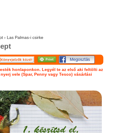
pt › Las Palmas-i csirke
ept
esték honlaponkon. Legyél te az első aki feltölti az
s nyerj vele (Spar, Penny vagy Tesco) vásárlási