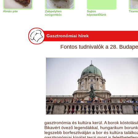
 pite
Zabpelyhes
Sajtos
Tiramisu torta
túrógombóc
képviselőfánk
Gasztronómiai hírek
Fontos tudnivalók a 28. Budapes
gasztronómia és kultúra kerül. A borok kóstolá
Bikavért övező legendákkal, hungarikum borunk 
legszebb borfesztiválján a bor és kultúra találk
gasztronómiai kínálat teszi most is felejthetetlen