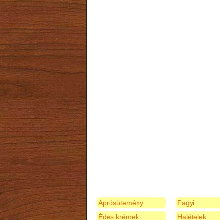
Aprósütemény
Fagyi
Édes krémek
Halételek