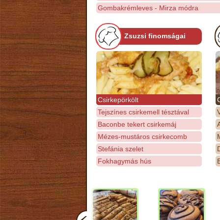
Gombakrémleves - Mirza módra
Zsuzsi finomságai
Csirkepörkölt
Tejszínes csirkemell tésztával
Baconbe tekert csirkemáj
Mézes-mustáros csirkecomb
M
Stefánia szelet
D
Fokhagymás hús
E