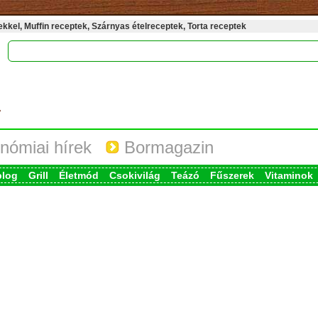
kel, Muffin receptek, Szárnyas ételreceptek, Torta receptek
nómiai hírek
Bormagazin
blog
Grill
Életmód
Csokivilág
Teázó
Fűszerek
Vitaminok