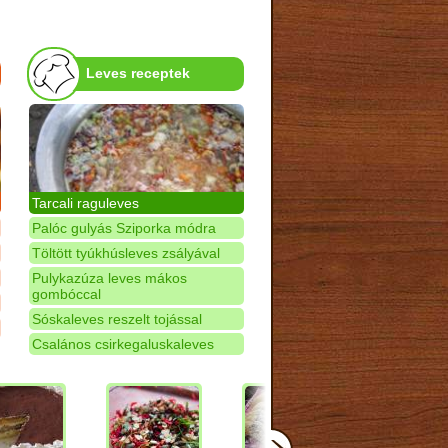
Leves receptek
Tarcali raguleves
Palóc gulyás Sziporka módra
Töltött tyúkhúsleves zsályával
Pulykazúza leves mákos
gombóccal
Sóskaleves reszelt tojással
Csalános csirkegaluskaleves