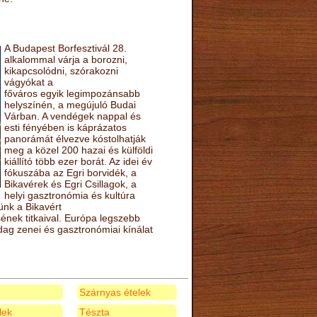
A Budapest Borfesztivál 28.
alkalommal várja a borozni,
kikapcsolódni, szórakozni
vágyókat a
főváros egyik legimpozánsabb
helyszínén, a megújuló Budai
Várban. A vendégek nappal és
esti fényében is káprázatos
panorámát élvezve kóstolhatják
meg a közel 200 hazai és külföldi
kiállító több ezer borát. Az idei év
fókuszába az Egri borvidék, a
Bikavérek és Egri Csillagok, a
helyi gasztronómia és kultúra
ünk a Bikavért
nek titkaival. Európa legszebb
zdag zenei és gasztronómiai kínálat
Szárnyas ételek
elek
Tészta