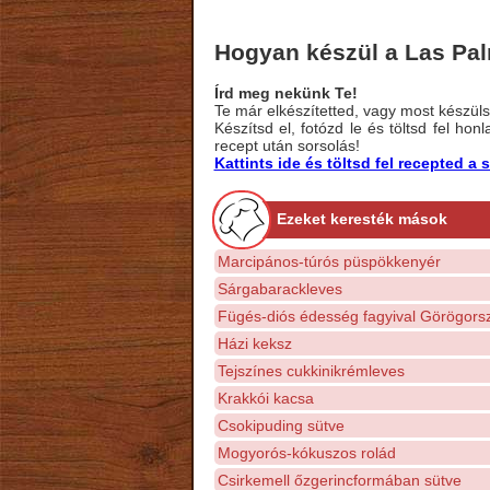
Hogyan készül a Las Pal
Írd meg nekünk Te!
Te már elkészítetted, vagy most készülsz
Készítsd el, fotózd le és töltsd fel ho
recept után sorsolás!
Kattints ide és töltsd fel recepted 
Ezeket keresték mások
Marcipános-túrós püspökkenyér
Sárgabarackleves
Fügés-diós édesség fagyival Görögors
Házi keksz
Tejszínes cukkinikrémleves
Krakkói kacsa
Csokipuding sütve
Mogyorós-kókuszos rolád
Csirkemell őzgerincformában sütve