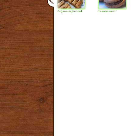
Csokoládés-diós
Magvas-sajtos rúd
Kakaós néró
Almás
szendvics