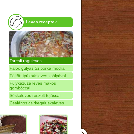
Leves receptek
Tarcali raguleves
Palóc gulyás Sziporka módra
Töltött tyúkhúsleves zsályával
Pulykazúza leves mákos
gombóccal
Sóskaleves reszelt tojással
Csalános csirkegaluskaleves