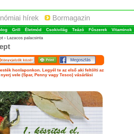
nómiai hírek
Bormagazin
blog
Grill
Életmód
Csokivilág
Teázó
Fűszerek
Vitaminok
pt › Lazacos palacsinta
ept
esték honlaponkon. Legyél te az első aki feltölti az
s nyerj vele (Spar, Penny vagy Tesco) vásárlási