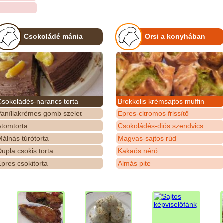
Csokoládé mánia
Orsi a konyhában
Csokoládés-narancs torta
Brokkolis krémsajtos muffin
Vaníliakrémes gomb szelet
Epres-citromos frissítő
Atomtorta
Csokoládés-diós szendvics
álnás túrótorta
Magvas-sajtos rúd
upla csokis torta
Kakaós néró
pres csokitorta
Almás pite