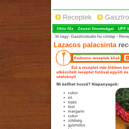
Receptek
Gasztro
Ottis főz
Zsuzsi finomságai
UFF 
Itt vagy: Gasztrostudio.hu címlap › Rece
Lazacos palacsinta
rec
Kedvenc receptek közé
Ezt a receptet már többen ker
elkészített receptet fotóval együtt é
utalványt!
Mi kellhet hozzá? Alapanyagok:
cukor
só
tojás
liszt
margarin
cukor
zöldség
gyümölcs