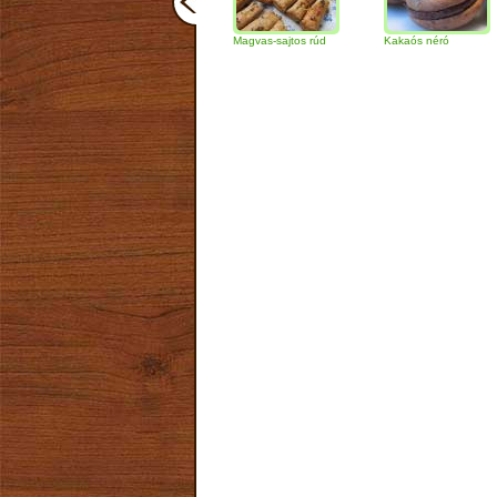
Csokoládés-diós
Magvas-sajtos rúd
Kakaós néró
Alm
szendvics