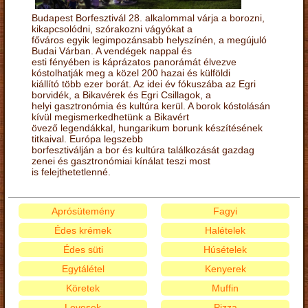
Budapest Borfesztivál 28. alkalommal várja a borozni,
kikapcsolódni, szórakozni vágyókat a
főváros egyik legimpozánsabb helyszínén, a megújuló
Budai Várban. A vendégek nappal és
esti fényében is káprázatos panorámát élvezve
kóstolhatják meg a közel 200 hazai és külföldi
kiállító több ezer borát. Az idei év fókuszába az Egri
borvidék, a Bikavérek és Egri Csillagok, a
helyi gasztronómia és kultúra kerül. A borok kóstolásán
kívül megismerkedhetünk a Bikavért
övező legendákkal, hungarikum borunk készítésének
titkaival. Európa legszebb
borfesztiválján a bor és kultúra találkozását gazdag
zenei és gasztronómiai kínálat teszi most
is felejthetetlenné.
Aprósütemény
Fagyi
Édes krémek
Halételek
Édes süti
Húsételek
Egytálétel
Kenyerek
Köretek
Muffin
Levesek
Pizza