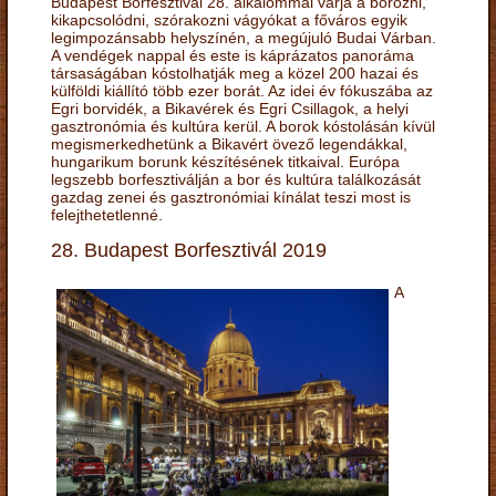
Budapest Borfesztivál 28. alkalommal várja a borozni,
kikapcsolódni, szórakozni vágyókat a főváros egyik
legimpozánsabb helyszínén, a megújuló Budai Várban.
A vendégek nappal és este is káprázatos panoráma
társaságában kóstolhatják meg a közel 200 hazai és
külföldi kiállító több ezer borát. Az idei év fókuszába az
Egri borvidék, a Bikavérek és Egri Csillagok, a helyi
gasztronómia és kultúra kerül. A borok kóstolásán kívül
megismerkedhetünk a Bikavért övező legendákkal,
hungarikum borunk készítésének titkaival. Európa
legszebb borfesztiválján a bor és kultúra találkozását
gazdag zenei és gasztronómiai kínálat teszi most is
felejthetetlenné.
28. Budapest Borfesztivál 2019
A