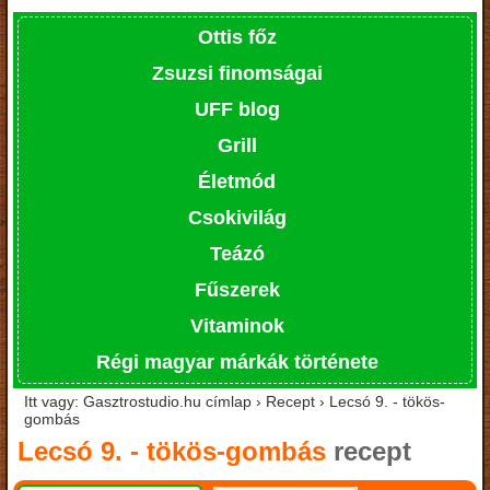
Ottis főz
Zsuzsi finomságai
UFF blog
Grill
Életmód
Csokivilág
Teázó
Fűszerek
Vitaminok
Régi magyar márkák története
Itt vagy: Gasztrostudio.hu címlap › Recept › Lecsó 9. - tökös-
gombás
Lecsó 9. - tökös-gombás
recept