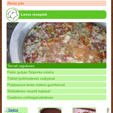
Almás pite
Leves receptek
Tarcali raguleves
Palóc gulyás Sziporka módra
Töltött tyúkhúsleves zsályával
Pulykazúza leves mákos gombóccal
Sóskaleves reszelt tojással
Csalános csirkegaluskaleves