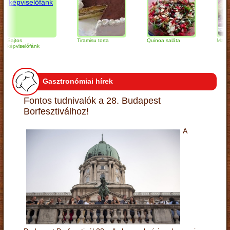
ajtos
Tiramisu torta
Quinoa saláta
Mandulás k
épviselőfánk
Gasztronómiai hírek
Fontos tudnivalók a 28. Budapest
Borfesztiválhoz!
A