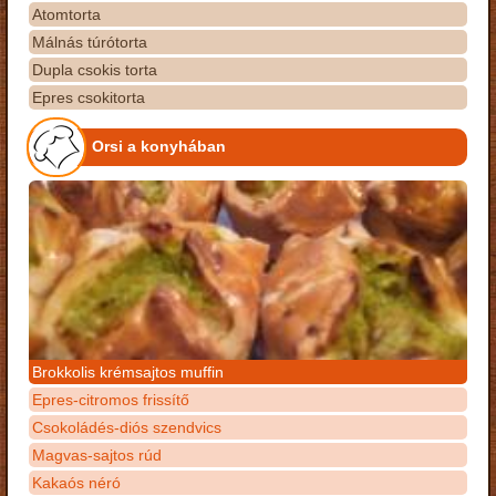
Atomtorta
Málnás túrótorta
Dupla csokis torta
Epres csokitorta
Orsi a konyhában
Brokkolis krémsajtos muffin
Epres-citromos frissítő
Csokoládés-diós szendvics
Magvas-sajtos rúd
Kakaós néró