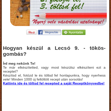
Hogyan készül a Lecsó 9. - tökös-
gombás?
Írd meg nekünk Te!
Te már elkészítetted, vagy most készülsz elkészíteni ezt a
receptet?
Készítsd el, fotózd le és töltsd fel honlapunkra, hogy nyerhess
vele! Minden 1000 új feltöltött recept után sorsolás!
Kattints ide és töltsd fel recepted a saját Receptkönyvedbe!