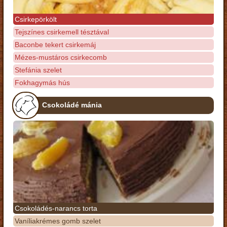
Csirkepörkölt
Tejszínes csirkemell tésztával
Baconbe tekert csirkemáj
Mézes-mustáros csirkecomb
Stefánia szelet
Fokhagymás hús
Csokoládé mánia
Csokoládés-narancs torta
Vaníliakrémes gomb szelet