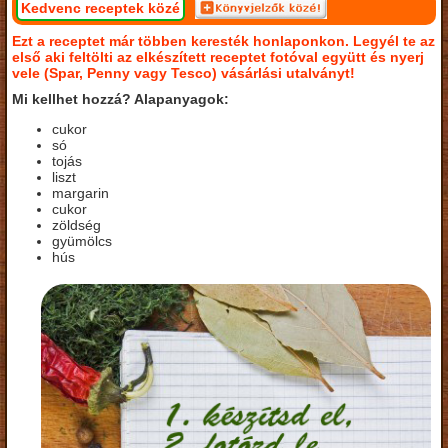
Kedvenc receptek közé
Ezt a receptet már többen keresték honlaponkon. Legyél te az
első aki feltölti az elkészített receptet fotóval együtt és nyerj
vele (Spar, Penny vagy Tesco) vásárlási utalványt!
Mi kellhet hozzá? Alapanyagok:
cukor
só
tojás
liszt
margarin
cukor
zöldség
gyümölcs
hús