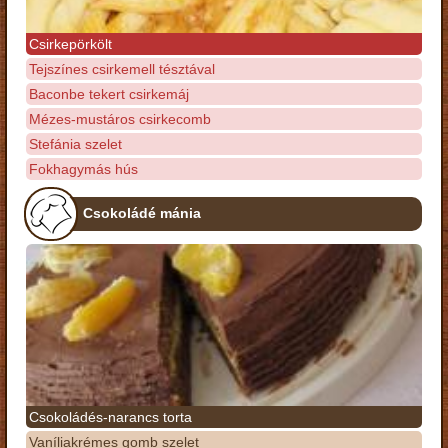
Csirkepörkölt
Tejszínes csirkemell tésztával
Baconbe tekert csirkemáj
Mézes-mustáros csirkecomb
Stefánia szelet
Fokhagymás hús
Csokoládé mánia
Csokoládés-narancs torta
Vaníliakrémes gomb szelet