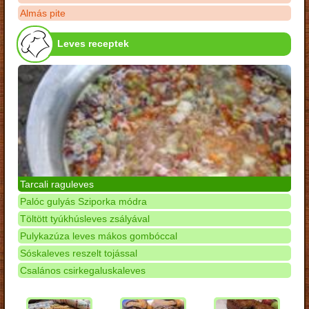
Almás pite
Leves receptek
Tarcali raguleves
Palóc gulyás Sziporka módra
Töltött tyúkhúsleves zsályával
Pulykazúza leves mákos gombóccal
Sóskaleves reszelt tojással
Csalános csirkegaluskaleves