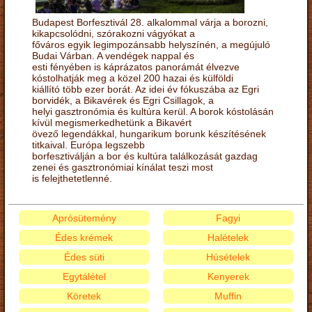
Budapest Borfesztivál 28. alkalommal várja a borozni,
kikapcsolódni, szórakozni vágyókat a
főváros egyik legimpozánsabb helyszínén, a megújuló
Budai Várban. A vendégek nappal és
esti fényében is káprázatos panorámát élvezve
kóstolhatják meg a közel 200 hazai és külföldi
kiállító több ezer borát. Az idei év fókuszába az Egri
borvidék, a Bikavérek és Egri Csillagok, a
helyi gasztronómia és kultúra kerül. A borok kóstolásán
kívül megismerkedhetünk a Bikavért
övező legendákkal, hungarikum borunk készítésének
titkaival. Európa legszebb
borfesztiválján a bor és kultúra találkozását gazdag
zenei és gasztronómiai kínálat teszi most
is felejthetetlenné.
Aprósütemény
Fagyi
Édes krémek
Halételek
Édes süti
Húsételek
Egytálétel
Kenyerek
Köretek
Muffin