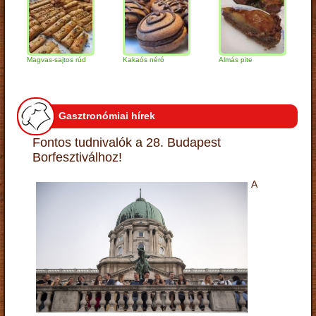
Magvas-sajtos rúd
Kakaós néró
Almás pite
Zabpe
túróg
Gasztronómiai hírek
Fontos tudnivalók a 28. Budapest
Borfesztiválhoz!
A