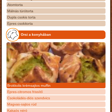
Atomtorta
Málnás túrótorta
Dupla csokis torta
Epres csokitorta
Orsi a konyhában
Brokkolis krémsajtos muffin
Epres-citromos frissítő
Csokoládés-diós szendvics
Magvas-sajtos rúd
Kakaós néró