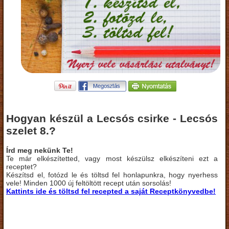
Hogyan készül a Lecsós csirke - Lecsós
szelet 8.?
Írd meg nekünk Te!
Te már elkészítetted, vagy most készülsz elkészíteni ezt a
receptet?
Készítsd el, fotózd le és töltsd fel honlapunkra, hogy nyerhess
vele! Minden 1000 új feltöltött recept után sorsolás!
Kattints ide és töltsd fel recepted a saját Receptkönyvedbe!