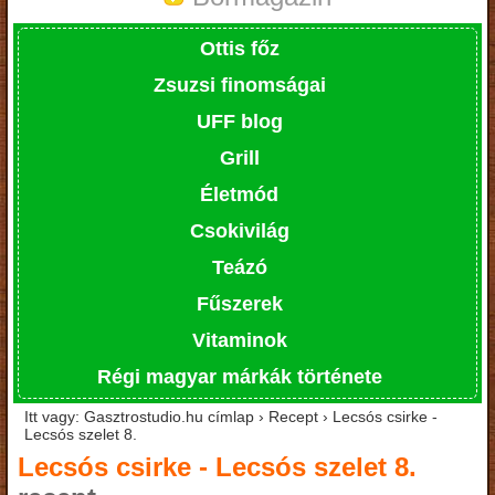
Ottis főz
Zsuzsi finomságai
UFF blog
Grill
Életmód
Csokivilág
Teázó
Fűszerek
Vitaminok
Régi magyar márkák története
Itt vagy: Gasztrostudio.hu címlap › Recept › Lecsós csirke -
Lecsós szelet 8.
Lecsós csirke - Lecsós szelet 8.