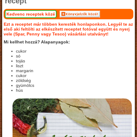
recept
Kedvenc receptek közé
Ezt a receptet már többen keresték honlaponkon. Legyél te az
első aki feltölti az elkészített receptet fotóval együtt és nyerj
vele (Spar, Penny vagy Tesco) vásárlási utalványt!
Mi kellhet hozzá? Alapanyagok:
cukor
só
tojás
liszt
margarin
cukor
zöldség
gyümölcs
hús