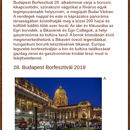
Budapest Borfesztivál 28. alkalommal várja a borozni,
kikapcsolódni, szórakozni vágyókat a főváros egyik
legimpozánsabb helyszínén, a megújuló Budai Várban.
A vendégek nappal és este is káprázatos panoráma
társaságában kóstolhatják meg a közel 200 hazai és
külföldi kiállító több ezer borát. Az idei év fókuszába az
Egri borvidék, a Bikavérek és Egri Csillagok, a helyi
gasztronómia és kultúra kerül. A borok kóstolásán kívül
megismerkedhetünk a Bikavért övező legendákkal,
hungarikum borunk készítésének titkaival. Európa
legszebb borfesztiválján a bor és kultúra találkozását
gazdag zenei és gasztronómiai kínálat teszi most is
felejthetetlenné.
28. Budapest Borfesztivál 2019
A