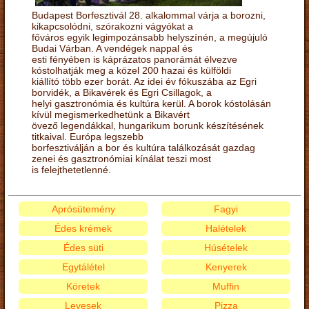
Budapest Borfesztivál 28. alkalommal várja a borozni,
kikapcsolódni, szórakozni vágyókat a
főváros egyik legimpozánsabb helyszínén, a megújuló
Budai Várban. A vendégek nappal és
esti fényében is káprázatos panorámát élvezve
kóstolhatják meg a közel 200 hazai és külföldi
kiállító több ezer borát. Az idei év fókuszába az Egri
borvidék, a Bikavérek és Egri Csillagok, a
helyi gasztronómia és kultúra kerül. A borok kóstolásán
kívül megismerkedhetünk a Bikavért
övező legendákkal, hungarikum borunk készítésének
titkaival. Európa legszebb
borfesztiválján a bor és kultúra találkozását gazdag
zenei és gasztronómiai kínálat teszi most
is felejthetetlenné.
Aprósütemény
Fagyi
Édes krémek
Halételek
Édes süti
Húsételek
Egytálétel
Kenyerek
Köretek
Muffin
Levesek
Pizza