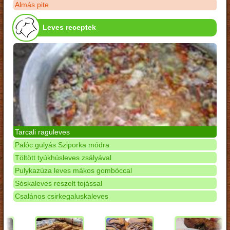
Almás pite
Leves receptek
Tarcali raguleves
Palóc gulyás Sziporka módra
Töltött tyúkhúsleves zsályával
Pulykazúza leves mákos gombóccal
Sóskaleves reszelt tojással
Csalános csirkegaluskaleves