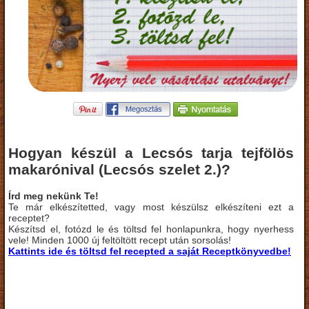
Hogyan készül a Lecsós tarja tejfölös
makarónival (Lecsós szelet 2.)?
Írd meg nekünk Te!
Te már elkészítetted, vagy most készülsz elkészíteni ezt a
receptet?
Készítsd el, fotózd le és töltsd fel honlapunkra, hogy nyerhess
vele! Minden 1000 új feltöltött recept után sorsolás!
Kattints ide és töltsd fel recepted a saját Receptkönyvedbe!