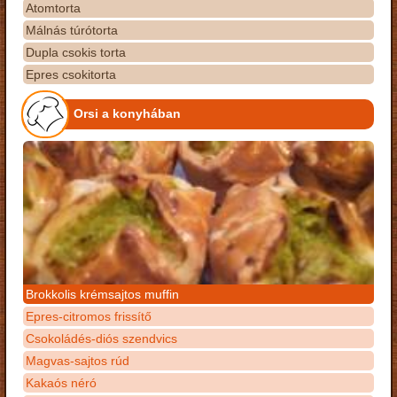
Atomtorta
Málnás túrótorta
Dupla csokis torta
Epres csokitorta
Orsi a konyhában
Brokkolis krémsajtos muffin
Epres-citromos frissítő
Csokoládés-diós szendvics
Magvas-sajtos rúd
Kakaós néró