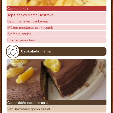
Csirkepörkölt
Tejszínes csirkemell tésztával
Baconbe tekert csirkemáj
Mézes-mustáros csirkecomb
Stefánia szelet
Fokhagymás hús
Csokoládé mánia
Csokoládés-narancs torta
Vaníliakrémes gomb szelet