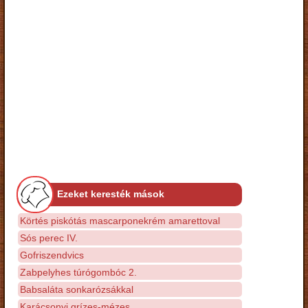
Ezeket keresték mások
Körtés piskótás mascarponekrém amarettoval
Sós perec IV.
Gofriszendvics
Zabpelyhes túrógombóc 2.
Babsaláta sonkarózsákkal
Karácsonyi grízes-mézes