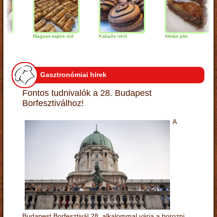
Magvas-sajtos rúd
Kakaós néró
Almás pite
Gasztronómiai hírek
Fontos tudnivalók a 28. Budapest
Borfesztiválhoz!
A
Budapest Borfesztivál 28. alkalommal várja a borozni,