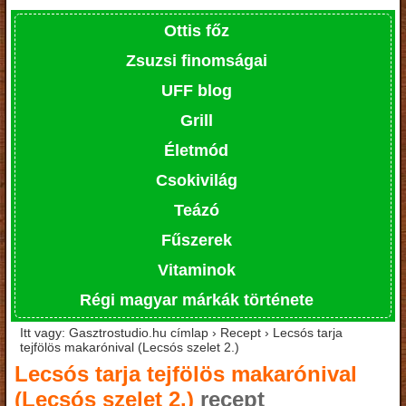
Ottis főz
Zsuzsi finomságai
UFF blog
Grill
Életmód
Csokivilág
Teázó
Fűszerek
Vitaminok
Régi magyar márkák története
Itt vagy: Gasztrostudio.hu címlap › Recept › Lecsós tarja
tejfölös makarónival (Lecsós szelet 2.)
Lecsós tarja tejfölös makarónival
(Lecsós szelet 2.)
recept