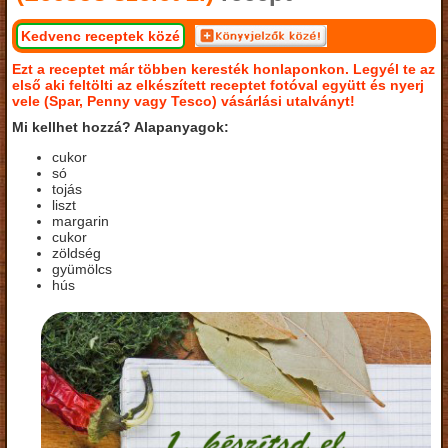
Kedvenc receptek közé
Ezt a receptet már többen keresték honlaponkon. Legyél te az
első aki feltölti az elkészített receptet fotóval együtt és nyerj
vele (Spar, Penny vagy Tesco) vásárlási utalványt!
Mi kellhet hozzá? Alapanyagok:
cukor
só
tojás
liszt
margarin
cukor
zöldség
gyümölcs
hús