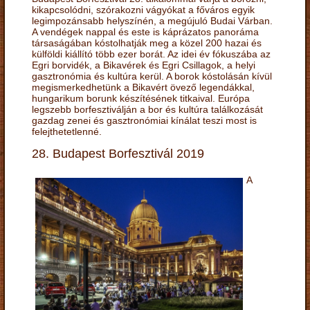
kikapcsolódni, szórakozni vágyókat a főváros egyik
legimpozánsabb helyszínén, a megújuló Budai Várban.
A vendégek nappal és este is káprázatos panoráma
társaságában kóstolhatják meg a közel 200 hazai és
külföldi kiállító több ezer borát. Az idei év fókuszába az
Egri borvidék, a Bikavérek és Egri Csillagok, a helyi
gasztronómia és kultúra kerül. A borok kóstolásán kívül
megismerkedhetünk a Bikavért övező legendákkal,
hungarikum borunk készítésének titkaival. Európa
legszebb borfesztiválján a bor és kultúra találkozását
gazdag zenei és gasztronómiai kínálat teszi most is
felejthetetlenné.
28. Budapest Borfesztivál 2019
A