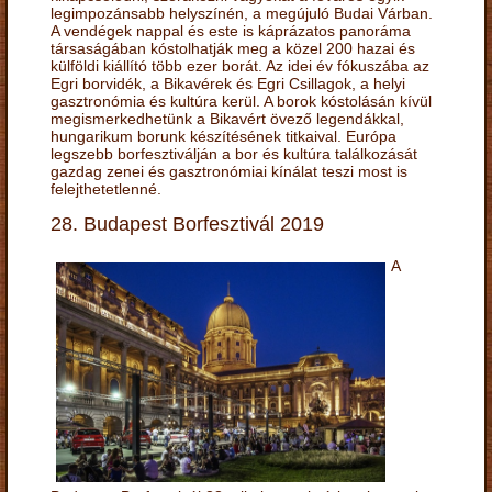
legimpozánsabb helyszínén, a megújuló Budai Várban.
A vendégek nappal és este is káprázatos panoráma
társaságában kóstolhatják meg a közel 200 hazai és
külföldi kiállító több ezer borát. Az idei év fókuszába az
Egri borvidék, a Bikavérek és Egri Csillagok, a helyi
gasztronómia és kultúra kerül. A borok kóstolásán kívül
megismerkedhetünk a Bikavért övező legendákkal,
hungarikum borunk készítésének titkaival. Európa
legszebb borfesztiválján a bor és kultúra találkozását
gazdag zenei és gasztronómiai kínálat teszi most is
felejthetetlenné.
28. Budapest Borfesztivál 2019
A