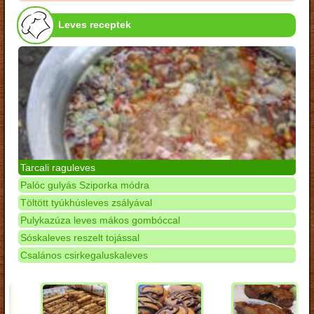
Leves receptek
Tarcali raguleves
Palóc gulyás Sziporka módra
Töltött tyúkhúsleves zsályával
Pulykazúza leves mákos gombóccal
Sóskaleves reszelt tojással
Csalános csirkegaluskaleves