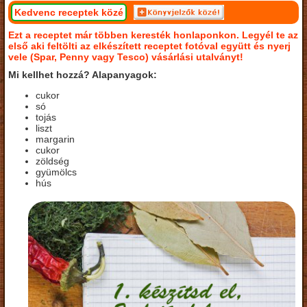
Kedvenc receptek közé
Ezt a receptet már többen keresték honlaponkon. Legyél te az
első aki feltölti az elkészített receptet fotóval együtt és nyerj
vele (Spar, Penny vagy Tesco) vásárlási utalványt!
Mi kellhet hozzá? Alapanyagok:
cukor
só
tojás
liszt
margarin
cukor
zöldség
gyümölcs
hús