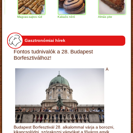
Magvas-sajtos rúd
Kakaós néró
Almás pite
Za
tú
Gasztronómiai hírek
Fontos tudnivalók a 28. Budapest
Borfesztiválhoz!
A
Budapest Borfesztivál 28. alkalommal várja a borozni,
kikapcsolódni, szórakozni vágyókat a főváros egyik