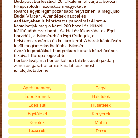
Budapest Borfesztivál 28. alkalommal várja a borozni,
kikapcsolódni, szórakozni vágyókat a
főváros egyik legimpozánsabb helyszínén, a megújuló
Budai Várban. A vendégek nappal és
esti fényében is káprázatos panorámát élvezve
kóstolhatják meg a közel 200 hazai és külföldi
kiállító több ezer borát. Az idei év fókuszába az Egri
borvidék, a Bikavérek és Egri Csillagok, a
helyi gasztronómia és kultúra kerül. A borok kóstolásán
kívül megismerkedhetünk a Bikavért
övező legendákkal, hungarikum borunk készítésének
titkaival. Európa legszebb
borfesztiválján a bor és kultúra találkozását gazdag
zenei és gasztronómiai kínálat teszi most
is felejthetetlenné.
Aprósütemény
Fagyi
Édes krémek
Halételek
Édes süti
Húsételek
Egytálétel
Kenyerek
Köretek
Muffin
Levesek
Pizza