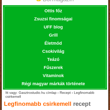
Ottis főz
Zsuzsi finomságai
UFF blog
Grill
Életmód
Csokivilág
Teázó
Fűszerek
Vitaminok
Régi magyar márkák története
Itt vagy: Gasztrostudio.hu címlap › Recept › Legfinomabb
csirkemell
Legfinomabb csirkemell
recept