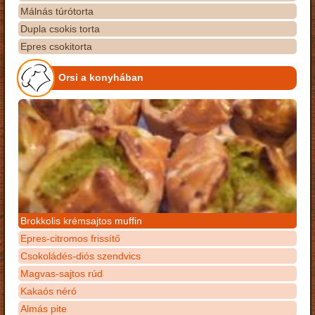
Málnás túrótorta
Dupla csokis torta
Epres csokitorta
Orsi a konyhában
Brokkolis krémsajtos muffin
Epres-citromos frissítő
Csokoládés-diós szendvics
Magvas-sajtos rúd
Kakaós néró
Almás pite