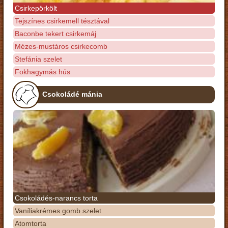
Csirkepörkölt
Tejszínes csirkemell tésztával
Baconbe tekert csirkemáj
Mézes-mustáros csirkecomb
Stefánia szelet
Fokhagymás hús
Csokoládé mánia
Csokoládés-narancs torta
Vaníliakrémes gomb szelet
Atomtorta