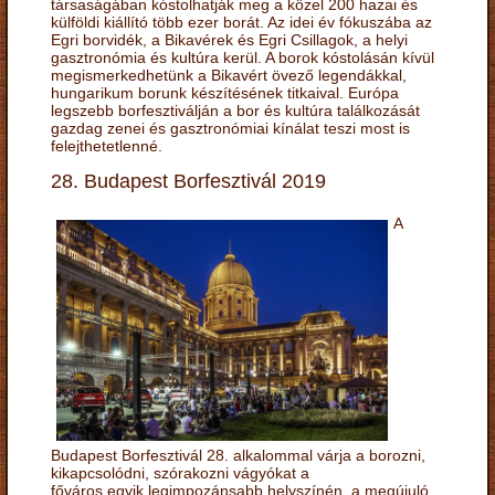
társaságában kóstolhatják meg a közel 200 hazai és
külföldi kiállító több ezer borát. Az idei év fókuszába az
Egri borvidék, a Bikavérek és Egri Csillagok, a helyi
gasztronómia és kultúra kerül. A borok kóstolásán kívül
megismerkedhetünk a Bikavért övező legendákkal,
hungarikum borunk készítésének titkaival. Európa
legszebb borfesztiválján a bor és kultúra találkozását
gazdag zenei és gasztronómiai kínálat teszi most is
felejthetetlenné.
28. Budapest Borfesztivál 2019
A
Budapest Borfesztivál 28. alkalommal várja a borozni,
kikapcsolódni, szórakozni vágyókat a
főváros egyik legimpozánsabb helyszínén, a megújuló