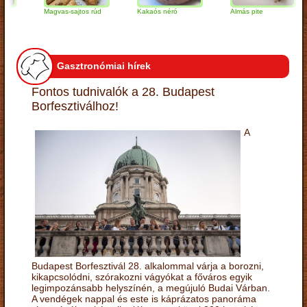
Magvas-sajtos rúd
Kakaós néró
Almás pite
Gasztronómiai hírek
Fontos tudnivalók a 28. Budapest
Borfesztiválhoz!
A
Budapest Borfesztivál 28. alkalommal várja a borozni,
kikapcsolódni, szórakozni vágyókat a főváros egyik
legimpozánsabb helyszínén, a megújuló Budai Várban.
A vendégek nappal és este is káprázatos panoráma