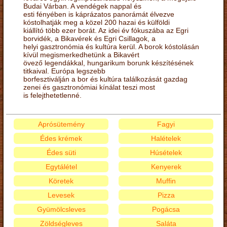
Budai Várban. A vendégek nappal és
esti fényében is káprázatos panorámát élvezve
kóstolhatják meg a közel 200 hazai és külföldi
kiállító több ezer borát. Az idei év fókuszába az Egri
borvidék, a Bikavérek és Egri Csillagok, a
helyi gasztronómia és kultúra kerül. A borok kóstolásán
kívül megismerkedhetünk a Bikavért
övező legendákkal, hungarikum borunk készítésének
titkaival. Európa legszebb
borfesztiválján a bor és kultúra találkozását gazdag
zenei és gasztronómiai kínálat teszi most
is felejthetetlenné.
Aprósütemény
Fagyi
Édes krémek
Halételek
Édes süti
Húsételek
Egytálétel
Kenyerek
Köretek
Muffin
Levesek
Pizza
Gyümölcsleves
Pogácsa
Zöldségleves
Saláta