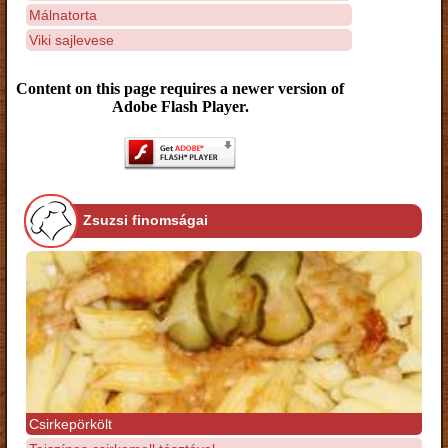
Málnatorta
Viki sajlevese
Content on this page requires a newer version of
Adobe Flash Player.
Zsuzsi finomságai
Csirkepörkölt