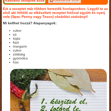
Kedvenc receptek közé
Ezt a receptet már többen keresték honlaponkon. Legyél te az
első aki feltölti az elkészített receptet fotóval együtt és nyerj
vele (Spar, Penny vagy Tesco) vásárlási utalványt!
Mi kellhet hozzá? Alapanyagok:
cukor
só
tojás
liszt
margarin
cukor
zöldség
gyümölcs
hús