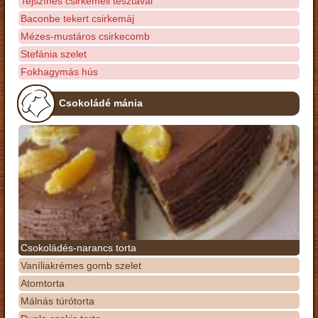
Tejszínes csirkemell tésztával
Baconbe tekert csirkemáj
Mézes-mustáros csirkecomb
Stefánia szelet
Fokhagymás hús
Csokoládé mánia
Csokoládés-narancs torta
Vaníliakrémes gomb szelet
Atomtorta
Málnás túrótorta