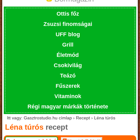
Ottis főz
Zsuzsi finomságai
UFF blog
Grill
Életmód
Csokivilág
Teázó
Fűszerek
Vitaminok
Régi magyar márkák története
Itt vagy: Gasztrostudio.hu címlap › Recept › Léna túrós
Léna túrós
recept