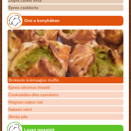
Dupla csokis torta
Epres csokitorta
Orsi a konyhában
Brokkolis krémsajtos muffin
Epres-citromos frissítő
Csokoládés-diós szendvics
Magvas-sajtos rúd
Kakaós néró
Almás pite
Leves receptek