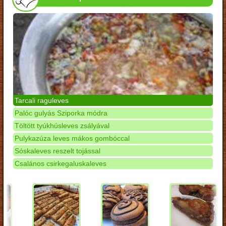
Tarcali raguleves
Palóc gulyás Sziporka módra
Töltött tyúkhúsleves zsályával
Pulykazúza leves mákos gombóccal
Sóskaleves reszelt tojással
Csalános csirkegaluskaleves